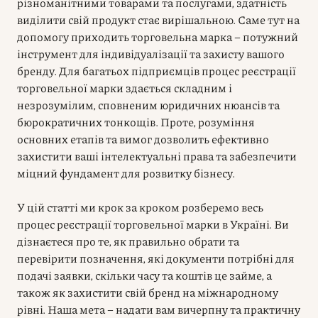
різноманітними товарами та послугами, здатність
виділити свій продукт стає вирішальною. Саме тут на
допомогу приходить торговельна марка – потужний
інструмент для індивідуалізації та захисту вашого
бренду. Для багатьох підприємців процес реєстрації
торговельної марки здається складним і
незрозумілим, сповненим юридичних нюансів та
бюрократичних тонкощів. Проте, розуміння
основних етапів та вимог дозволить ефективно
захистити ваші інтелектуальні права та забезпечити
міцний фундамент для розвитку бізнесу.
У цій статті ми крок за кроком розберемо весь
процес реєстрації торговельної марки в Україні. Ви
дізнаєтеся про те, як правильно обрати та
перевірити позначення, які документи потрібні для
подачі заявки, скільки часу та коштів це займе, а
також як захистити свій бренд на міжнародному
рівні. Наша мета – надати вам вичерпну та практичну