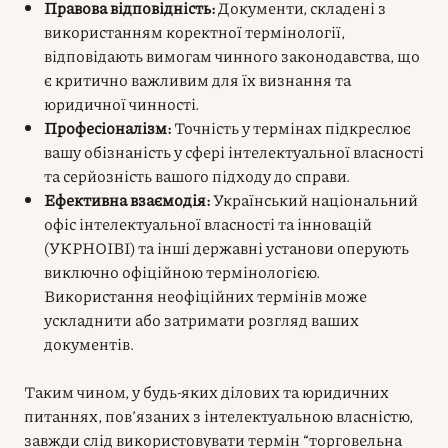
Правова відповідність:
Документи, складені з
використанням коректної термінології,
відповідають вимогам чинного законодавства, що
є критично важливим для їх визнання та
юридичної чинності.
Професіоналізм:
Точність у термінах підкреслює
вашу обізнаність у сфері інтелектуальної власності
та серйозність вашого підходу до справи.
Ефективна взаємодія:
Український національний
офіс інтелектуальної власності та інновацій
(УКРНОІВІ) та інші державні установи оперують
виключно офіційною термінологією.
Використання неофіційних термінів може
ускладнити або затримати розгляд ваших
документів.
Таким чином, у будь-яких ділових та юридичних
питаннях, пов’язаних з інтелектуальною власністю,
завжди слід використовувати термін “торговельна