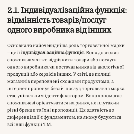
2.1. Індивідуалізаційна функція:
відмінність товарів/послуг
одного виробника від інших
Основна та найочевидніша роль торговельної марки
– це її
індивідуалізаційна функція
. Вона дозволяє
споживачам чітко відрізнити товари або послуги
одного виробника чи постачальника від аналогічної
продукції або сервісів інших. У світі, де полиці
магазинів переповнені схожими продуктами, а
інтернет пропонує безліч послуг, торговельна марка
стає унікальним ідентифікатором. Вона допомагає
споживачеві орієнтуватися на ринку, не плутаючи
різні бренди та їхні пропозиції. Ця здатність до
диференціації є фундаментом, на якому будуються
всі інші функції ТМ.