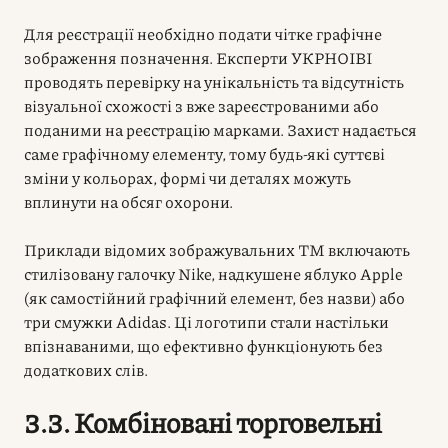
Для реєстрації необхідно подати чітке графічне
зображення позначення. Експерти УКРНОІВІ
проводять перевірку на унікальність та відсутність
візуальної схожості з вже зареєстрованими або
поданими на реєстрацію марками. Захист надається
саме графічному елементу, тому будь-які суттєві
зміни у кольорах, формі чи деталях можуть
вплинути на обсяг охорони.
Приклади відомих зображувальних ТМ включають
стилізовану галочку Nike, надкушене яблуко Apple
(як самостійний графічний елемент, без назви) або
три смужки Adidas. Ці логотипи стали настільки
впізнаваними, що ефективно функціонують без
додаткових слів.
3.3. Комбіновані торговельні