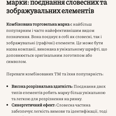
марки: поєднання словесних та
зображувальних елементів
Комбінована торговельна марка
є найбільш
популярним і часто найефективнішим видом
позначення. Вона поєднує в собі як словесні, так і
зображувальні (графічні) елементи. Це може бути
назва компанії, виконана в унікальному шрифті, що
доповнюється оригінальним логотипом або
символом.
Переваги комбінованих ТМ та їхня популярність:
Висока розрізняльна здатність:
Поєднання двох
типів елементів робить марку більш унікальною
та легкою для розрізнення на ринку.
Синергетичний ефект:
Словесна частина
забезпечує легкість вимови та ідентифікації, тоді