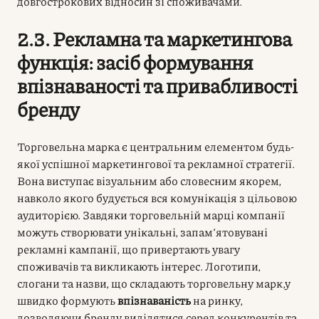
довгострокових відносин зі споживачами.
2.3. Рекламна та маркетингова
функція: засіб формування
впізнаваності та привабливості
бренду
Торговельна марка є центральним елементом будь-
якої успішної маркетингової та рекламної стратегії.
Вона виступає візуальним або словесним якорем,
навколо якого будується вся комунікація з цільовою
аудиторією. Завдяки торговельній марці компанії
можуть створювати унікальні, запам’ятовувані
рекламні кампанії, що привертають увагу
споживачів та викликають інтерес. Логотипи,
слогани та назви, що складають торговельну марк,у
швидко формують
впізнаваність
на ринку,
дозволяючи бренду виділятися серед конкурентів та