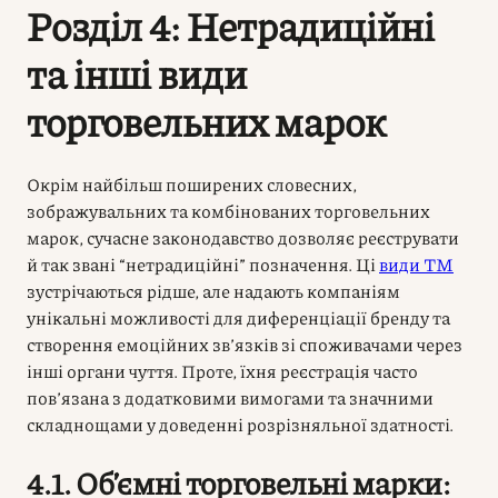
Розділ 4: Нетрадиційні
та інші види
торговельних марок
Окрім найбільш поширених словесних,
зображувальних та комбінованих торговельних
марок, сучасне законодавство дозволяє реєструвати
й так звані “нетрадиційні” позначення. Ці
види ТМ
зустрічаються рідше, але надають компаніям
унікальні можливості для диференціації бренду та
створення емоційних зв’язків зі споживачами через
інші органи чуття. Проте, їхня реєстрація часто
пов’язана з додатковими вимогами та значними
складнощами у доведенні розрізняльної здатності.
4.1. Об’ємні торговельні марки: