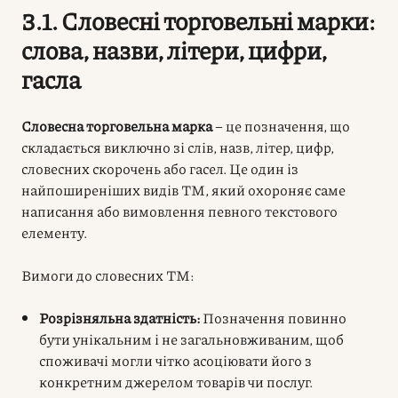
3.1. Словесні торговельні марки:
слова, назви, літери, цифри,
гасла
Словесна торговельна марка
– це позначення, що
складається виключно зі слів, назв, літер, цифр,
словесних скорочень або гасел. Це один із
найпоширеніших видів ТМ, який охороняє саме
написання або вимовлення певного текстового
елементу.
Вимоги до словесних ТМ:
Розрізняльна здатність:
Позначення повинно
бути унікальним і не загальновживаним, щоб
споживачі могли чітко асоціювати його з
конкретним джерелом товарів чи послуг.