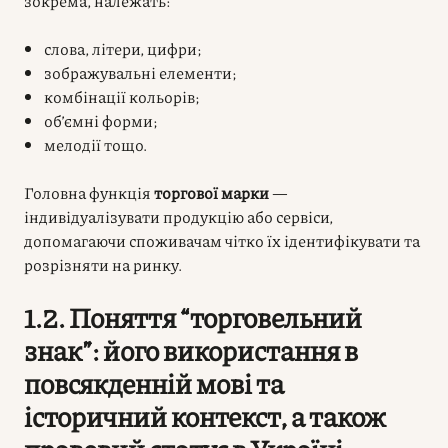
зокрема, належать:
слова, літери, цифри;
зображувальні елементи;
комбінації кольорів;
об’ємні форми;
мелодії тощо.
Головна функція
торгової марки
—
індивідуалізувати продукцію або сервіси,
допомагаючи споживачам чітко їх ідентифікувати та
розрізняти на ринку.
1.2. Поняття “торговельний
знак”: його використання в
повсякденній мові та
історичний контекст, а також