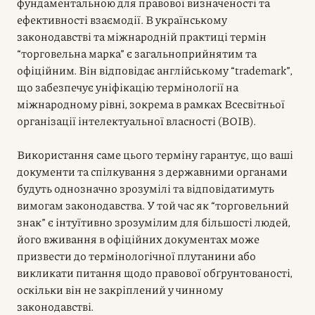
фундаментальною для правової визначеності та
ефективності взаємодії. В українському
законодавстві та міжнародній практиці термін
“торговельна марка” є загальноприйнятим та
офіційним. Він відповідає англійському “trademark”,
що забезпечує уніфікацію термінології на
міжнародному рівні, зокрема в рамках Всесвітньої
організації інтелектуальної власності (ВОІВ).
Використання саме цього терміну гарантує, що ваші
документи та спілкування з державними органами
будуть однозначно зрозумілі та відповідатимуть
вимогам законодавства. У той час як “торговельний
знак” є інтуїтивно зрозумілим для більшості людей,
його вживання в офіційних документах може
призвести до термінологічної плутанини або
викликати питання щодо правової обґрунтованості,
оскільки він не закріплений у чинному
законодавстві.