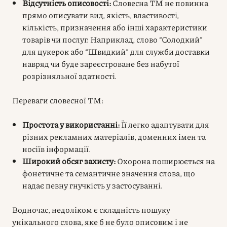
Відсутність описовості:
Словесна ТМ не повинна
прямо описувати вид, якість, властивості,
кількість, призначення або інші характеристики
товарів чи послуг. Наприклад, слово “Солодкий”
для цукерок або “Швидкий” для служби доставки
навряд чи буде зареєстроване без набутої
розрізняльної здатності.
Переваги словесної ТМ:
Простота у використанні:
Її легко адаптувати для
різних рекламних матеріалів, доменних імен та
носіїв інформації.
Широкий обсяг захисту:
Охорона поширюється на
фонетичне та семантичне значення слова, що
надає певну гнучкість у застосуванні.
Водночас, недоліком є складність пошуку
унікального слова, яке б не було описовим і не