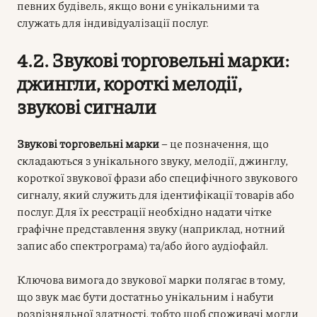
певних будівель, якщо вони є унікальними та
служать для індивідуалізації послуг.
4.2. Звукові торговельні марки:
джингли, короткі мелодії,
звукові сигнали
Звукові торговельні марки
– це позначення, що
складаються з унікального звуку, мелодії, джинглу,
короткої звукової фрази або специфічного звукового
сигналу, який служить для ідентифікації товарів або
послуг. Для їх реєстрації необхідно надати чітке
графічне представлення звуку (наприклад, нотний
запис або спектрограма) та/або його аудіофайл.
Ключова вимога до звукової марки полягає в тому,
що звук має бути достатньо унікальним і набути
розрізняльної здатності, тобто щоб споживачі могли