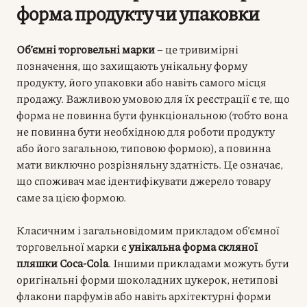
форма продукту чи упаковки
Об’ємні торговельні марки
– це тривимірні
позначення, що захищають унікальну форму
продукту, його упаковки або навіть самого місця
продажу. Важливою умовою для їх реєстрації є те, що
форма не повинна бути функціональною (тобто вона
не повинна бути необхідною для роботи продукту
або його загальною, типовою формою), а повинна
мати виключно розрізняльну здатність. Це означає,
що споживач має ідентифікувати джерело товару
саме за цією формою.
Класичним і загальновідомим прикладом об’ємної
торговельної марки є
унікальна форма скляної
пляшки Coca-Cola
. Іншими прикладами можуть бути
оригінальні форми шоколадних цукерок, нетипові
флакони парфумів або навіть архітектурні форми