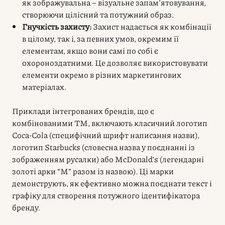
як зображувальна – візуальне запам’ятовування,
створюючи цілісний та потужний образ.
Гнучкість захисту:
Захист надається як комбінації
в цілому, так і, за певних умов, окремим її
елементам, якщо вони самі по собі є
охороноздатними. Це дозволяє використовувати
елементи окремо в різних маркетингових
матеріалах.
Приклади інтегрованих брендів, що є
комбінованими ТМ, включають класичний логотип
Coca-Cola (специфічний шрифт написання назви),
логотип Starbucks (словесна назва у поєднанні із
зображенням русалки) або McDonald’s (легендарні
золоті арки “М” разом із назвою). Ці марки
демонструють, як ефективно можна поєднати текст і
графіку для створення потужного ідентифікатора
бренду.