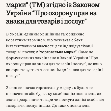
марки” (ТМ) згідно із Законом
України “Про охорону прав на
знаки для товарів і послуг”
В Україні єдиним офіційним та юридично
коректним терміном, що позначає об’єкт
інтелектуальної власності для індивідуалізації
товарів і послуг, є
“торговельна марка”
. Саме це
формулювання закріплено в Законі України “Про
охорону прав на знаки для товарів і послуг”, де воно
використовується як синонім до “знака для товарів і
послуг”.
Закон визначає торговельну марку як будь-яке
позначення або будь-яку комбінацію позначень, які
здатні розрізняти товари чи послуги однієї особи від
товарів чи послуг інших. До таких позначень,