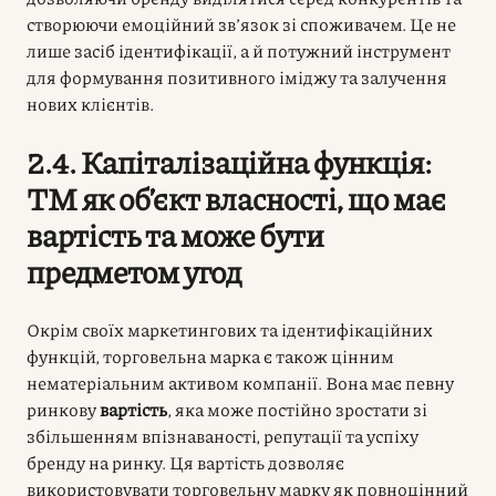
створюючи емоційний зв’язок зі споживачем. Це не
лише засіб ідентифікації, а й потужний інструмент
для формування позитивного іміджу та залучення
нових клієнтів.
2.4. Капіталізаційна функція:
ТМ як об’єкт власності, що має
вартість та може бути
предметом угод
Окрім своїх маркетингових та ідентифікаційних
функцій, торговельна марка є також цінним
нематеріальним активом компанії. Вона має певну
ринкову
вартість
, яка може постійно зростати зі
збільшенням впізнаваності, репутації та успіху
бренду на ринку. Ця вартість дозволяє
використовувати торговельну марку як повноцінний