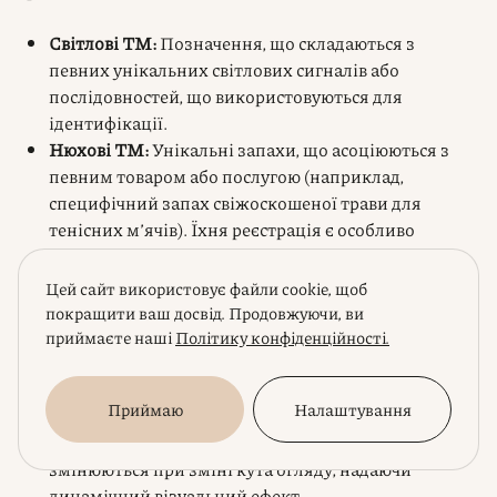
Світлові ТМ:
Позначення, що складаються з
певних унікальних світлових сигналів або
послідовностей, що використовуються для
ідентифікації.
Нюхові ТМ:
Унікальні запахи, що асоціюються з
певним товаром або послугою (наприклад,
специфічний запах свіжоскошеної трави для
тенісних м’ячів). Їхня реєстрація є особливо
складною через об’єктивне графічне
представлення запаху та доведення його
Цей сайт використовує файли cookie, щоб
розрізняльної здатності.
покращити ваш досвід. Продовжуючи, ви
Смакові ТМ:
Унікальні смакові відчуття, пов’язані
приймаєте наші
Політику конфіденційності.
з певним продуктом. Це є найскладнішим для
реєстрації через суб’єктивність смаку та труднощі
Приймаю
Налаштування
у його об’єктивному відтворенні.
Голографічні ТМ:
Тривимірні зображення, які
змінюються при зміні кута огляду, надаючи
динамічний візуальний ефект.