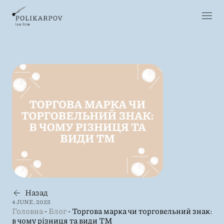
Назад
4 JUNE, 2025
Головна
-
Блог
-
Торгова марка чи торговельний знак:
в чому різниця та види ТМ