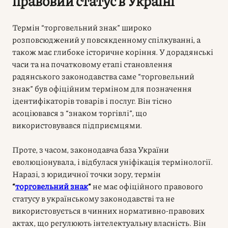
правовий статус в Україні
Термін “торговельний знак” широко
розповсюджений у повсякденному спілкуванні, а
також має глибоке історичне коріння. У дорадянські
часи та на початковому етапі становлення
радянського законодавства саме “торговельний
знак” був офіційним терміном для позначення
ідентифікаторів товарів і послуг. Він тісно
асоціювався з “знаком торгівлі”, що
використовувався підприємцями.
Проте, з часом, законодавча база України
еволюціонувала, і відбулася уніфікація термінології.
Наразі, з юридичної точки зору, термін
“
торговельний знак
“
не має офіційного правового
статусу в українському законодавстві та не
використовується в чинних нормативно-правових
актах, що регулюють інтелектуальну власність. Він