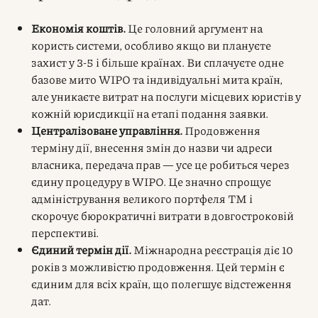
Економія коштів.
Це головний аргумент на
користь системи, особливо якщо ви плануєте
захист у 3-5 і більше країнах. Ви сплачуєте одне
базове мито WIPO та індивідуальні мита країн,
але уникаєте витрат на послуги місцевих юристів у
кожній юрисдикції на етапі подання заявки.
Централізоване управління.
Продовження
терміну дії, внесення змін до назви чи адреси
власника, передача прав — усе це робиться через
єдину процедуру в WIPO. Це значно спрощує
адміністрування великого портфеля ТМ і
скорочує бюрократичні витрати в довгостроковій
перспективі.
Єдиний термін дії.
Міжнародна реєстрація діє 10
років з можливістю продовження. Цей термін є
єдиним для всіх країн, що полегшує відстеження
дат.