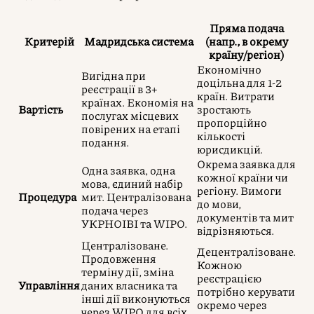
Пряма подача
Критерій
Мадридська система
(напр., в окрему
країну/регіон)
Економічно
Вигідна при
доцільна для 1-2
реєстрації в 3+
країн. Витрати
країнах. Економія на
Вартість
зростають
послугах місцевих
пропорційно
повірених на етапі
кількості
подання.
юрисдикцій.
Окрема заявка для
Одна заявка, одна
кожної країни чи
мова, єдиний набір
регіону. Вимоги
Процедура
мит. Централізована
до мови,
подача через
документів та мит
УКРНОІВІ та WIPO.
відрізняються.
Централізоване.
Децентралізоване.
Продовження
Кожною
терміну дії, зміна
реєстрацією
Управління
даних власника та
потрібно керувати
інші дії виконуються
окремо через
через WIPO для всіх