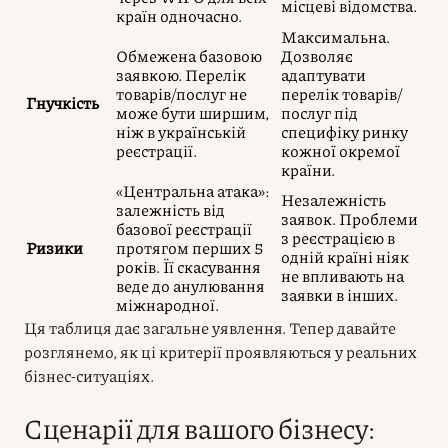
місцеві відомства.
країн одночасно.
Максимальна.
Обмежена базовою
Дозволяє
заявкою. Перелік
адаптувати
товарів/послуг не
перелік товарів/
Гнучкість
може бути ширшим,
послуг під
ніж в українській
специфіку ринку
реєстрації.
кожної окремої
країни.
«Центральна атака»:
Незалежність
залежність від
заявок. Проблеми
базової реєстрації
з реєстрацією в
Ризики
протягом перших 5
одній країні ніяк
років. Її скасування
не впливають на
веде до анулювання
заявки в інших.
міжнародної.
Ця таблиця дає загальне уявлення. Тепер давайте
розглянемо, як ці критерії проявляються у реальних
бізнес-ситуаціях.
Сценарії для вашого бізнесу: