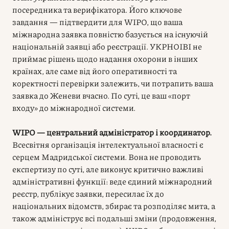
посередника та верифікатора. Його ключове
завдання — підтвердити для WIPO, що ваша
міжнародна заявка повністю базується на існуючій
національній заявці або реєстрації. УКРНОІВІ не
приймає рішень щодо надання охорони в інших
країнах, але саме від його оперативності та
коректності перевірки залежить, чи потрапить ваша
заявка до Женеви вчасно. По суті, це ваш «порт
входу» до міжнародної системи.
WIPO — центральний адміністратор і координатор.
Всесвітня організація інтелектуальної власності є
серцем Мадридської системи. Вона не проводить
експертизу по суті, але виконує критично важливі
адміністративні функції: веде єдиний міжнародний
реєстр, публікує заявки, пересилає їх до
національних відомств, збирає та розподіляє мита, а
також адмініструє всі подальші зміни (продовження,