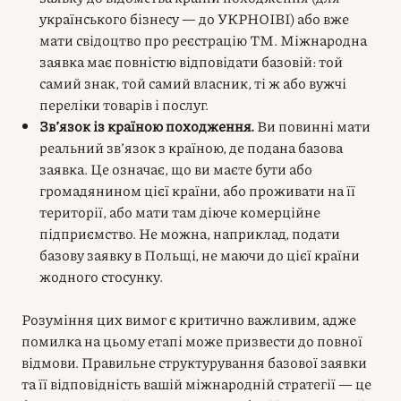
українського бізнесу — до УКРНОІВІ) або вже
мати свідоцтво про реєстрацію ТМ. Міжнародна
заявка має повністю відповідати базовій: той
самий знак, той самий власник, ті ж або вужчі
переліки товарів і послуг.
Зв’язок із країною походження.
Ви повинні мати
реальний зв’язок з країною, де подана базова
заявка. Це означає, що ви маєте бути або
громадянином цієї країни, або проживати на її
території, або мати там діюче комерційне
підприємство. Не можна, наприклад, подати
базову заявку в Польщі, не маючи до цієї країни
жодного стосунку.
Розуміння цих вимог є критично важливим, адже
помилка на цьому етапі може призвести до повної
відмови. Правильне структурування базової заявки
та її відповідність вашій міжнародній стратегії — це