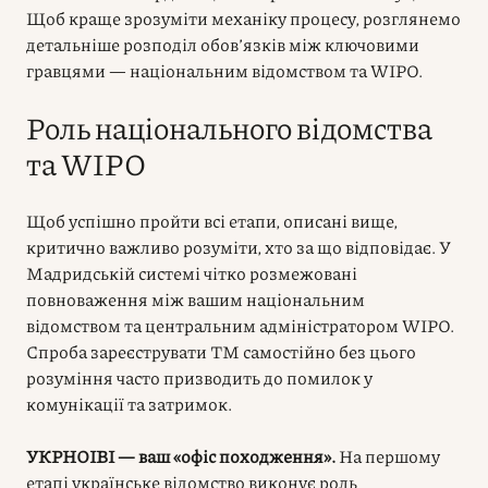
Щоб краще зрозуміти механіку процесу, розглянемо
детальніше розподіл обов’язків між ключовими
гравцями — національним відомством та WIPO.
Роль національного відомства
та WIPO
Щоб успішно пройти всі етапи, описані вище,
критично важливо розуміти, хто за що відповідає. У
Мадридській системі чітко розмежовані
повноваження між вашим національним
відомством та центральним адміністратором WIPO.
Спроба зареєструвати ТМ самостійно без цього
розуміння часто призводить до помилок у
комунікації та затримок.
УКРНОІВІ — ваш «офіс походження».
На першому
етапі українське відомство виконує роль