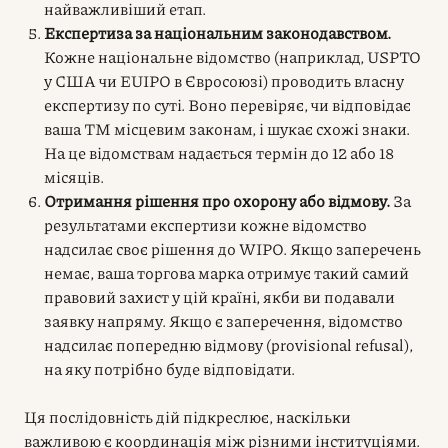
найважливіший етап.
Експертиза за національним законодавством.
Кожне національне відомство (наприклад, USPTO
у США чи EUIPO в Євросоюзі) проводить власну
експертизу по суті. Воно перевіряє, чи відповідає
ваша ТМ місцевим законам, і шукає схожі знаки.
На це відомствам надається термін до 12 або 18
місяців.
Отримання рішення про охорону або відмову.
За
результатами експертизи кожне відомство
надсилає своє рішення до WIPO. Якщо заперечень
немає, ваша торгова марка отримує такий самий
правовий захист у цій країні, якби ви подавали
заявку напряму. Якщо є заперечення, відомство
надсилає попередню відмову (provisional refusal),
на яку потрібно буде відповідати.
Ця послідовність дій підкреслює, наскільки
важливою є координація між різними інституціями.