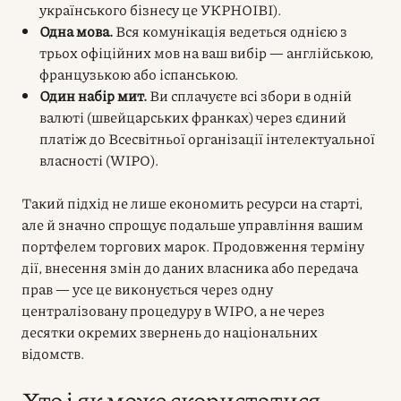
українського бізнесу це УКРНОІВІ).
Одна мова.
Вся комунікація ведеться однією з
трьох офіційних мов на ваш вибір — англійською,
французькою або іспанською.
Один набір мит.
Ви сплачуєте всі збори в одній
валюті (швейцарських франках) через єдиний
платіж до Всесвітньої організації інтелектуальної
власності (WIPO).
Такий підхід не лише економить ресурси на старті,
але й значно спрощує подальше управління вашим
портфелем торгових марок. Продовження терміну
дії, внесення змін до даних власника або передача
прав — усе це виконується через одну
централізовану процедуру в WIPO, а не через
десятки окремих звернень до національних
відомств.
Хто і як може скористатися