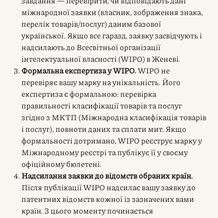
завдання — перевірити, чи відповідають дані
міжнародної заявки (власник, зображення знака,
перелік товарів/послуг) даним базової
української. Якщо все гаразд, заявку засвідчують і
надсилають до Всесвітньої організації
інтелектуальної власності (WIPO) в Женеві.
Формальна експертиза у WIPO.
WIPO не
перевіряє вашу марку на унікальність. Його
експертиза є формальною: перевірка
правильності класифікації товарів та послуг
згідно з МКТП (Міжнародна класифікація товарів
і послуг), повноти даних та сплати мит. Якщо
формальності дотримано, WIPO реєструє марку у
Міжнародному реєстрі та публікує її у своєму
офіційному бюлетені.
Надсилання заявки до відомств обраних країн.
Після публікації WIPO надсилає вашу заявку до
патентних відомств кожної із зазначених вами
країн. З цього моменту починається