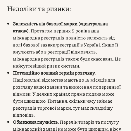
Недоліки та ризики:
Залежність від базової марки («центральна
атака»).
Протягом перших 5 років ваша
міжнародна реєстрація повністю залежить від
долі базової заявки/реєстрації в Україні. Якщо її
анулюють або в реєстрації відмовлять,
міжнародна реєстрація також буде скасована. Це
найсуттєвіший ризик системи.
Потенційно довший термін розгляду.
Національні відомства мають до 18 місяців для
розгляду вашої заявки та винесення попередньої
відмови. У деяких країнах пряма подача може
бути швидшою. Питання, скільки часу займає
реєстрація торгової марки, тут має складнішу
відповідь.
Обмежена гнучкість.
Перелік товарів та послуг у
міжнародній заявці не може бути ширшим, ніж у