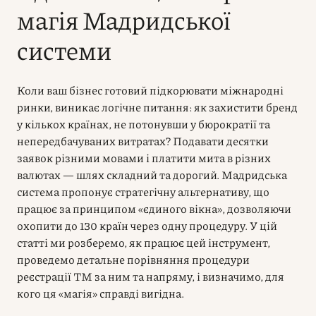
магія Мадридської
системи
Коли ваш бізнес готовий підкорювати міжнародні
ринки, виникає логічне питання: як захистити бренд
у кількох країнах, не потонувши у бюрократії та
непередбачуваних витратах? Подавати десятки
заявок різними мовами і платити мита в різних
валютах — шлях складний та дорогий. Мадридська
система пропонує стратегічну альтернативу, що
працює за принципом «єдиного вікна», дозволяючи
охопити до 130 країн через одну процедуру. У цій
статті ми розберемо, як працює цей інструмент,
проведемо детальне порівняння процедури
реєстрації ТМ за ним та напряму, і визначимо, для
кого ця «магія» справді вигідна.