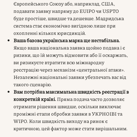
Європейського Союзу або, наприклад, США,
подавати заявку напряму до EUIPO чи USPTO
буде простіше, швидше та дешевше. Мадридська
система стає економічно вигідною лише при
охопленні кількох юрисдикцій.
Ваша базова українська марка ще нестабільна.
Якщо ваша національна заявка щойно подана і є
ризики, що їй можуть відмовити або її оскаржать,
ви ризикуєте втратити всю міжнародну
реєстрацію через механізм «центральної атаки».
Незалежні національні заявки убезпечать вас від
такого сценарію.
Вам потрібна максимальна швидкість реєстрації в
конкретній країні.
Пряма подача часто дозволяє
отримати рішення швидше, оскільки виключає
проміжні етапи обробки заявки в УКРНОІВІ та
WIPO. Коли швидкість виходу на ринок є
критичною, цей фактор може стати вирішальним.