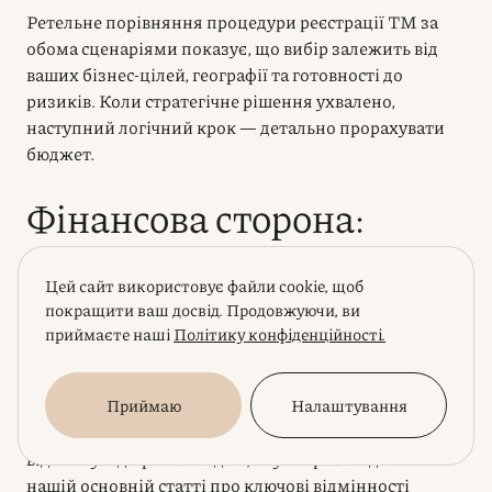
Ретельне порівняння процедури реєстрації ТМ за
обома сценаріями показує, що вибір залежить від
ваших бізнес-цілей, географії та готовності до
ризиків. Коли стратегічне рішення ухвалено,
наступний логічний крок — детально прорахувати
бюджет.
Фінансова сторона:
вартість та збори
Цей сайт використовує файли cookie, щоб
покращити ваш досвід. Продовжуючи, ви
Після того, як ви зважили всі стратегічні переваги та
приймаєте наші
Політику конфіденційності.
недоліки, ключовим критерієм для ухвалення
остаточного рішення стає вартість. Розрахунок
бюджету для міжнародної реєстрації за
Приймаю
Налаштування
Мадридською системою має свою специфіку,
відмінну від прямої подачі, яку ми розглядали в
нашій основній статті про ключові відмінності