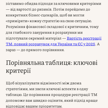
зіставимо обидва підходи за ключовими критеріями
— від вартості до ризиків. Потім перейдемо до
конкретних бізнес-сценаріїв, щоб ви могли
«приміряти» кожну стратегію на свою ситуацію.
Розуміння фінансової складової є критичним, тому
для глибокого занурення в розрахунки ми
підготували окремий матеріал —
Вартість реєстрації
ТМ: повний розрахунок для України та ЄС у 2025
. А
зараз — до прямого порівняння.
Порівняльна таблиця: ключові
критерії
Щоб візуалізувати відмінності між двома
стратегіями, ми звели ключові аспекти в одну
таблицю. Це порівняння процедури реєстрації ТМ
допоможе вам швидко оцінити, який підхід краще
відповідає вашим пріоритетам.