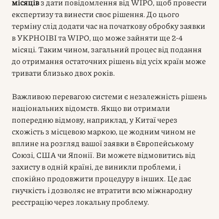
місяців
з дати повідомлення від WIPO, щоб провести
експертизу та винести своє рішення. До цього
терміну слід додати час на початкову обробку заявки
в УКРНОІВІ та WIPO, що може зайняти ще 2-4
місяці. Таким чином, загальний процес від подання
до отримання остаточних рішень від усіх країн може
тривати близько двох років.
Важливою перевагою системи є незалежність рішень
національних відомств. Якщо ви отримали
попередню відмову, наприклад, у Китаї через
схожість з місцевою маркою, це жодним чином не
вплине на розгляд вашої заявки в Європейському
Союзі, США чи Японії. Ви можете відмовитись від
захисту в одній країні, де виникли проблеми, і
спокійно продовжити процедуру в інших. Це дає
гнучкість і дозволяє не втратити всю міжнародну
реєстрацію через локальну проблему.