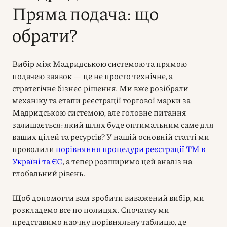
Пряма подача: що
обрати?
Вибір між Мадридською системою та прямою
подачею заявок — це не просто технічне, а
стратегічне бізнес-рішення. Ми вже розібрали
механіку та етапи реєстрації торгової марки за
Мадридською системою, але головне питання
залишається: який шлях буде оптимальним саме для
ваших цілей та ресурсів? У нашій основній статті ми
проводили
порівняння процедури реєстрації ТМ в
Україні та ЄС
, а тепер розширимо цей аналіз на
глобальний рівень.
Щоб допомогти вам зробити виважений вибір, ми
розкладемо все по полицях. Спочатку ми
представимо наочну порівняльну таблицю, де