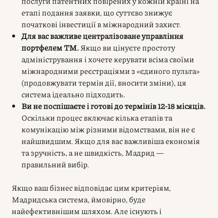
послуги патентних повірених у кожній країні на
етапі подання заявки, що суттєво знижує
початкові інвестиції в міжнародний захист.
Для вас важливе централізоване управління
портфелем ТМ.
Якщо ви цінуєте простоту
адміністрування і хочете керувати всіма своїми
міжнародними реєстраціями з «єдиного пульта»
(продовжувати термін дії, вносити зміни), ця
система ідеально підходить.
Ви не поспішаєте і готові до термінів 12-18 місяців.
Оскільки процес включає кілька етапів та
комунікацію між різними відомствами, він не є
найшвидшим. Якщо для вас важливіша економія
та зручність, а не швидкість, Мадрид —
правильний вибір.
Якщо ваш бізнес відповідає цим критеріям,
Мадридська система, ймовірно, буде
найефективнішим шляхом. Але існують і