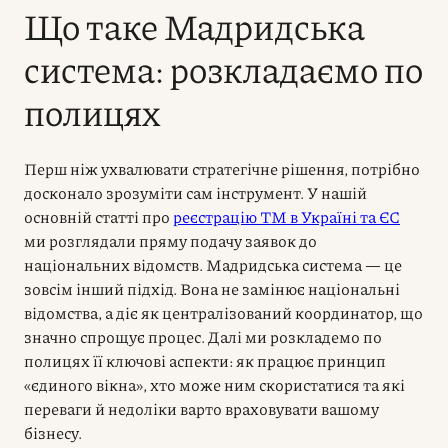
Що таке Мадридська
система: розкладаємо по
полицях
Перш ніж ухвалювати стратегічне рішення, потрібно
досконало зрозуміти сам інструмент. У нашій
основній статті про
реєстрацію ТМ в Україні та ЄС
ми розглядали пряму подачу заявок до
національних відомств. Мадридська система — це
зовсім інший підхід. Вона не замінює національні
відомства, а діє як централізований координатор, що
значно спрощує процес. Далі ми розкладемо по
полицях її ключові аспекти: як працює принцип
«єдиного вікна», хто може ним скористатися та які
переваги й недоліки варто враховувати вашому
бізнесу.