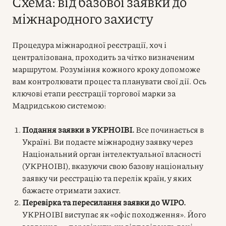
Схема: від базової заявки до
міжнародного захисту
Процедура міжнародної реєстрації, хоч і
централізована, проходить за чітко визначеним
маршрутом. Розуміння кожного кроку допоможе
вам контролювати процес та планувати свої дії. Ось
ключові етапи реєстрації торгової марки за
Мадридською системою:
Подання заявки в УКРНОІВІ.
Все починається в
Україні. Ви подаєте міжнародну заявку через
Національний орган інтелектуальної власності
(УКРНОІВІ), вказуючи свою базову національну
заявку чи реєстрацію та перелік країн, у яких
бажаєте отримати захист.
Перевірка та пересилання заявки до WIPO.
УКРНОІВІ виступає як «офіс походження». Його