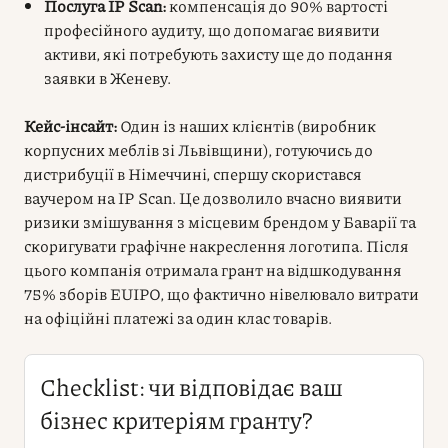
Послуга IP Scan:
компенсація до 90% вартості
професійного аудиту, що допомагає виявити
активи, які потребують захисту ще до подання
заявки в Женеву.
Кейс-інсайт:
Один із наших клієнтів (виробник
корпусних меблів зі Львівщини), готуючись до
дистрибуції в Німеччині, спершу скористався
ваучером на IP Scan. Це дозволило вчасно виявити
ризики змішування з місцевим брендом у Баварії та
скоригувати графічне накреслення логотипа. Після
цього компанія отримала грант на відшкодування
75% зборів EUIPO, що фактично нівелювало витрати
на офіційні платежі за один клас товарів.
Checklist: чи відповідає ваш
бізнес критеріям гранту?