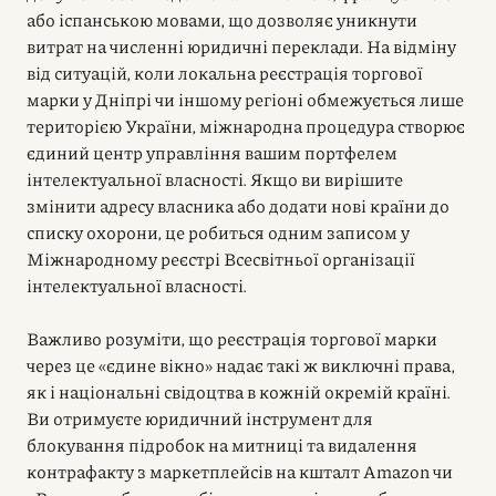
або іспанською мовами, що дозволяє уникнути
витрат на численні юридичні переклади. На відміну
від ситуацій, коли локальна реєстрація торгової
марки у Дніпрі чи іншому регіоні обмежується лише
територією України, міжнародна процедура створює
єдиний центр управління вашим портфелем
інтелектуальної власності. Якщо ви вирішите
змінити адресу власника або додати нові країни до
списку охорони, це робиться одним записом у
Міжнародному реєстрі Всесвітньої організації
інтелектуальної власності.
Важливо розуміти, що реєстрація торгової марки
через це «єдине вікно» надає такі ж виключні права,
як і національні свідоцтва в кожній окремій країні.
Ви отримуєте юридичний інструмент для
блокування підробок на митниці та видалення
контрафакту з маркетплейсів на кшталт Amazon чи