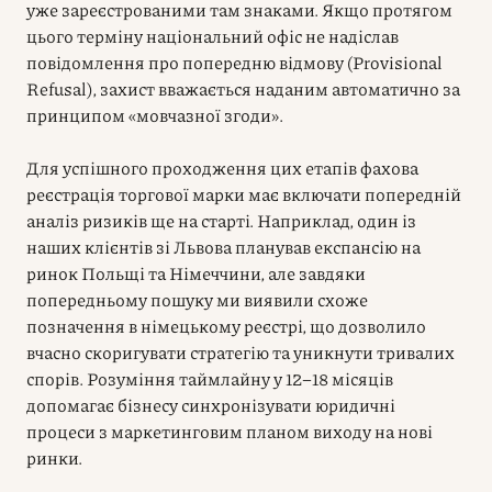
уже зареєстрованими там знаками. Якщо протягом
цього терміну національний офіс не надіслав
повідомлення про попередню відмову (Provisional
Refusal), захист вважається наданим автоматично за
принципом «мовчазної згоди».
Для успішного проходження цих етапів фахова
реєстрація торгової марки має включати попередній
аналіз ризиків ще на старті. Наприклад, один із
наших клієнтів зі Львова планував експансію на
ринок Польщі та Німеччини, але завдяки
попередньому пошуку ми виявили схоже
позначення в німецькому реєстрі, що дозволило
вчасно скоригувати стратегію та уникнути тривалих
спорів. Розуміння таймлайну у 12–18 місяців
допомагає бізнесу синхронізувати юридичні
процеси з маркетинговим планом виходу на нові
ринки.