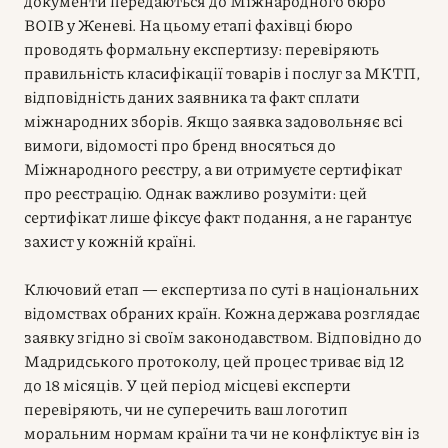
документи передаються до Міжнародного бюро
ВОІВ у Женеві. На цьому етапі фахівці бюро
проводять формальну експертизу: перевіряють
правильність класифікації товарів і послуг за МКТП,
відповідність даних заявника та факт сплати
міжнародних зборів. Якщо заявка задовольняє всі
вимоги, відомості про бренд вносяться до
Міжнародного реєстру, а ви отримуєте сертифікат
про реєстрацію. Однак важливо розуміти: цей
сертифікат лише фіксує факт подання, а не гарантує
захист у кожній країні.
Ключовий етап — експертиза по суті в національних
відомствах обраних країн. Кожна держава розглядає
заявку згідно зі своїм законодавством. Відповідно до
Мадридського протоколу, цей процес триває від 12
до 18 місяців. У цей період місцеві експерти
перевіряють, чи не суперечить ваш логотип
моральним нормам країни та чи не конфліктує він із