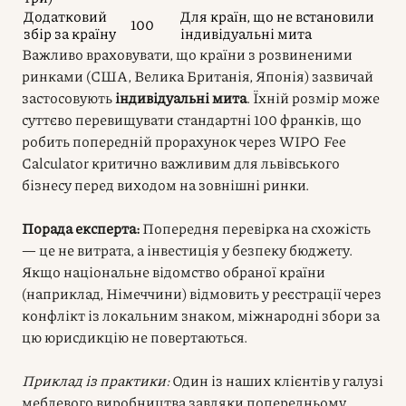
Додатковий
Для країн, що не встановили
100
збір за країну
індивідуальні мита
Важливо враховувати, що країни з розвиненими
ринками (США, Велика Британія, Японія) зазвичай
застосовують
індивідуальні мита
. Їхній розмір може
суттєво перевищувати стандартні 100 франків, що
робить попередній прорахунок через WIPO Fee
Calculator критично важливим для львівського
бізнесу перед виходом на зовнішні ринки.
Порада експерта:
Попередня перевірка на схожість
— це не витрата, а інвестиція у безпеку бюджету.
Якщо національне відомство обраної країни
(наприклад, Німеччини) відмовить у реєстрації через
конфлікт із локальним знаком, міжнародні збори за
цю юрисдикцію не повертаються.
Приклад із практики:
Один із наших клієнтів у галузі
меблевого виробництва завдяки попередньому