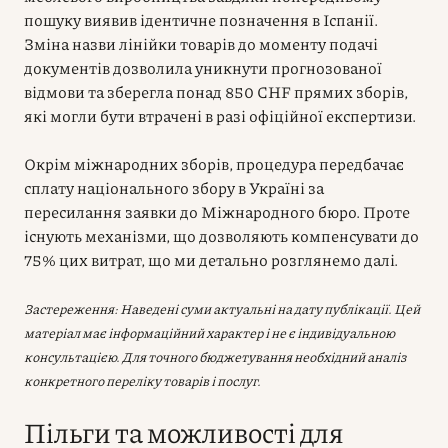
пошуку виявив ідентичне позначення в Іспанії.
Зміна назви лінійки товарів до моменту подачі
документів дозволила уникнути прогнозованої
відмови та зберегла понад 850 CHF прямих зборів,
які могли бути втрачені в разі офіційної експертизи.
Окрім міжнародних зборів, процедура передбачає
сплату національного збору в Україні за
пересилання заявки до Міжнародного бюро. Проте
існують механізми, що дозволяють компенсувати до
75% цих витрат, що ми детально розглянемо далі.
Застереження: Наведені суми актуальні на дату публікації. Цей
матеріал має інформаційний характер і не є індивідуальною
консультацією. Для точного бюджетування необхідний аналіз
конкретного переліку товарів і послуг.
Пільги та можливості для