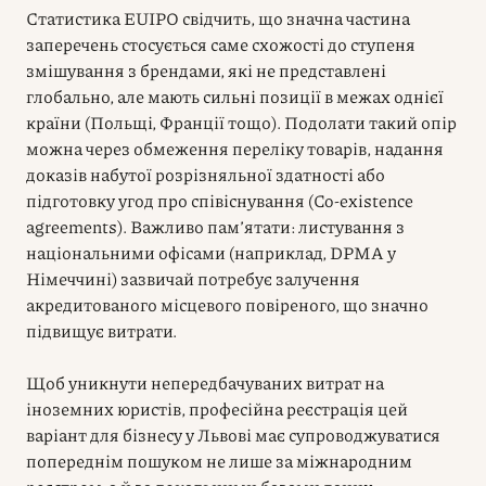
Статистика EUIPO свідчить, що значна частина
заперечень стосується саме схожості до ступеня
змішування з брендами, які не представлені
глобально, але мають сильні позиції в межах однієї
країни (Польщі, Франції тощо). Подолати такий опір
можна через обмеження переліку товарів, надання
доказів набутої розрізняльної здатності або
підготовку угод про співіснування (Co-existence
agreements). Важливо пам’ятати: листування з
національними офісами (наприклад, DPMA у
Німеччині) зазвичай потребує залучення
акредитованого місцевого повіреного, що значно
підвищує витрати.
Щоб уникнути непередбачуваних витрат на
іноземних юристів, професійна реєстрація цей
варіант для бізнесу у Львові має супроводжуватися
попереднім пошуком не лише за міжнародним