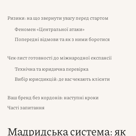
Ризики: на що звернути увагу перед стартом
Феномен «Центральної атаки»
Попередні відмови та як з ними боротися
Чек-лист готовності до міжнародної експансії
Технічна та юридична перевірка
Вибір юрисдикцій: де вас чекають клієнти
Ваш бренд без кордонів: наступні кроки
Часті запитання
Мадридська система: як