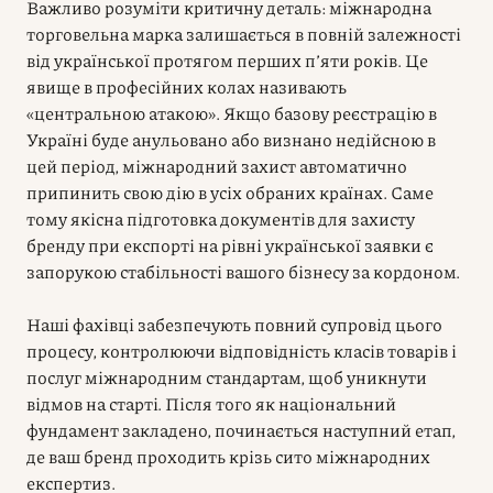
Важливо розуміти критичну деталь: міжнародна
торговельна марка залишається в повній залежності
від української протягом перших п’яти років. Це
явище в професійних колах називають
«центральною атакою». Якщо базову реєстрацію в
Україні буде анульовано або визнано недійсною в
цей період, міжнародний захист автоматично
припинить свою дію в усіх обраних країнах. Саме
тому якісна підготовка документів для захисту
бренду при експорті на рівні української заявки є
запорукою стабільності вашого бізнесу за кордоном.
Наші фахівці забезпечують повний супровід цього
процесу, контролюючи відповідність класів товарів і
послуг міжнародним стандартам, щоб уникнути
відмов на старті. Після того як національний
фундамент закладено, починається наступний етап,
де ваш бренд проходить крізь сито міжнародних
експертиз.