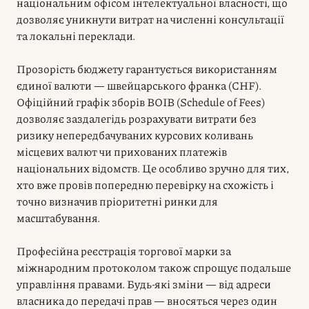
національним офісом інтелектуальної власності, що
дозволяє уникнути витрат на численні консультації
та локальні переклади.
Прозорість бюджету гарантується використанням
єдиної валюти — швейцарського франка (CHF).
Офіційний графік зборів ВОІВ (Schedule of Fees)
дозволяє заздалегідь розрахувати витрати без
ризику непередбачуваних курсових коливань
місцевих валют чи прихованих платежів
національних відомств. Це особливо зручно для тих,
хто вже провів попередню перевірку на схожість і
точно визначив пріоритетні ринки для
масштабування.
Професійна реєстрація торгової марки за
міжнародним протоколом також спрощує подальше
управління правами. Будь-які зміни — від адреси
власника до передачі прав — вносяться через один