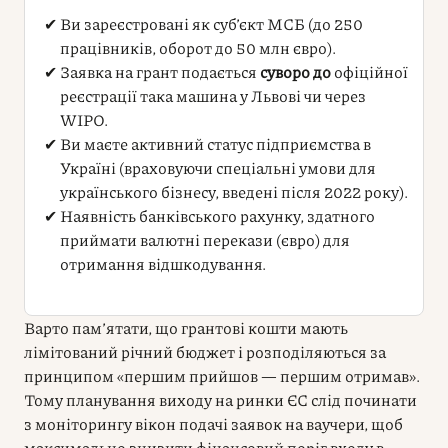
Ви зареєстровані як суб’єкт МСБ (до 250
працівників, оборот до 50 млн євро).
Заявка на грант подається
суворо до
офіційної
реєстрації така машина у Львові чи через
WIPO.
Ви маєте активний статус підприємства в
Україні (враховуючи спеціальні умови для
українського бізнесу, введені після 2022 року).
Наявність банківського рахунку, здатного
приймати валютні перекази (євро) для
отримання відшкодування.
Варто пам’ятати, що грантові кошти мають
лімітований річний бюджет і розподіляються за
принципом «першим прийшов — першим отримав».
Тому планування виходу на ринки ЄС слід починати
з моніторингу вікон подачі заявок на ваучери, щоб
максимально знизити фінансовий поріг входу в