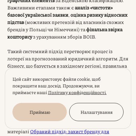
графічних елементів
за Віденською класифікацією.
Важливими етапами також є
аналіз «чистоти»
базової української заявки
,
оцінка ризику відносних
підстав
(можливих претензій від власників схожих
брендів у Польщі чи Німеччині) та
фінальна звірка
кошторису
з урахуванням зборів ВОІВ.
Такий системний підхід перетворює процес із
лотереї на прогнозований юридичний алгоритм. Для
бізнесу, що базується в західному регіоні, правильна
таке рішення стає фундаментом для виходу на ринки
Цей сайт використовує файли cookie, щоб
ЄС, як це деталізовано в нашій стратегії про захист
покращити ваш досвід. Продовжуючи, ви
брендів для експорту та IT. Коли технічний
приймаєте наші
Політику конфіденційності.
фундамент перевірено, настає час визначити
пріоритетні юрисдикції, де на ваш бренд чекають
клієнти.
Приймаю
Налаштування
Докладніше цей аспект розкрито в окремому
матеріалі
Обраний підхід: захист бренду для