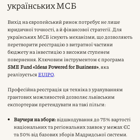
українських МСБ
Вихід на європейський ринок потребує не лише
юридичної точності, а й фінансової стратегії. Для
українських МСБ існують механізми, що дозволяють
перетворити реєстрацію з витратної частини
бюджету на інвестицію з високим ступенем
повернення. Ключовим інструментом є програма
SME Fund «Ideas Powered for Business»
, яка
реалізується
EUIPO
.
Професійна реєстрація ця техніка з урахуванням
грантових можливостей дозволяє львівським
експортерам претендувати на такі пільги:
Ваучери на збори:
відшкодування до 75% вартості
національних та регіональних заявок у межах ЄС
та 50% від базових зборів Мадридської системи.