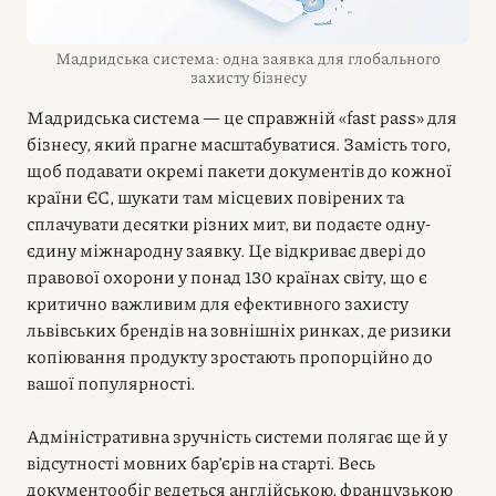
Мадридська система: одна заявка для глобального
захисту бізнесу
Мадридська система — це справжній «fast pass» для
бізнесу, який прагне масштабуватися. Замість того,
щоб подавати окремі пакети документів до кожної
країни ЄС, шукати там місцевих повірених та
сплачувати десятки різних мит, ви подаєте одну-
єдину міжнародну заявку. Це відкриває двері до
правової охорони у понад 130 країнах світу, що є
критично важливим для ефективного захисту
львівських брендів на зовнішніх ринках, де ризики
копіювання продукту зростають пропорційно до
вашої популярності.
Адміністративна зручність системи полягає ще й у
відсутності мовних бар’єрів на старті. Весь
документообіг ведеться англійською, французькою