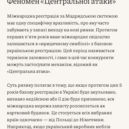
Феномен «Центральної атаки»
Міжнародна реєстрація за Мадридською системою
має одну специфічну вразливість, про яку часто
забувають у запалі виходу на нові ринки. Протягом
перших п’яти років ваше міжнародне свідоцтво
залишається в «юридичному симбіозі» з базовою
українською реєстрацією. Цей період називається
терміном залежності, і саме в цей час конкуренти
можуть застосувати механізм, відомий як
«Центральна атака».
Суть ризику полягає в тому, що якщо протягом цих 5
років базову реєстрацію в Україні буде анульовано,
визнано недійсною або її дію буде припинено, вся
міжнародна мережа захисту розсиплеться як
картковий будинок. Це стосується всіх вибраних
країн одночасно — від Польщі до Німеччини.
Наприклад, якщо український виробник меблів