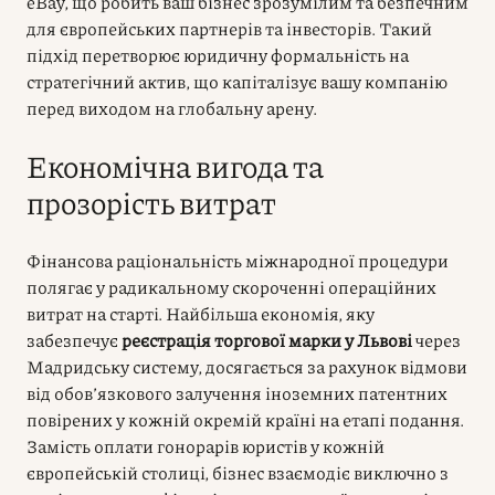
eBay, що робить ваш бізнес зрозумілим та безпечним
для європейських партнерів та інвесторів. Такий
підхід перетворює юридичну формальність на
стратегічний актив, що капіталізує вашу компанію
перед виходом на глобальну арену.
Економічна вигода та
прозорість витрат
Фінансова раціональність міжнародної процедури
полягає у радикальному скороченні операційних
витрат на старті. Найбільша економія, яку
забезпечує
реєстрація торгової марки у Львові
через
Мадридську систему, досягається за рахунок відмови
від обов’язкового залучення іноземних патентних
повірених у кожній окремій країні на етапі подання.
Замість оплати гонорарів юристів у кожній
європейській столиці, бізнес взаємодіє виключно з