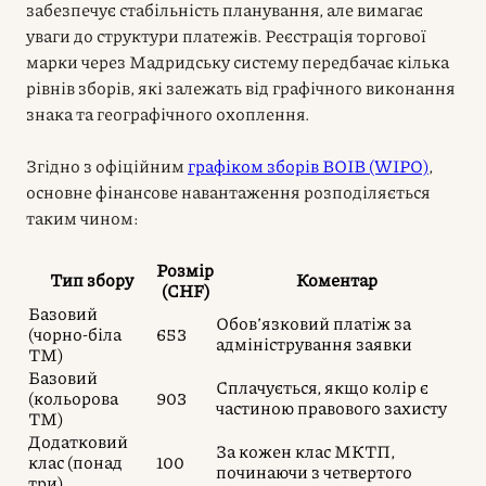
забезпечує стабільність планування, але вимагає
уваги до структури платежів. Реєстрація торгової
марки через Мадридську систему передбачає кілька
рівнів зборів, які залежать від графічного виконання
знака та географічного охоплення.
Згідно з офіційним
графіком зборів ВОІВ (WIPO)
,
основне фінансове навантаження розподіляється
таким чином:
Розмір
Тип збору
Коментар
(CHF)
Базовий
Обов’язковий платіж за
(чорно-біла
653
адміністрування заявки
ТМ)
Базовий
Сплачується, якщо колір є
(кольорова
903
частиною правового захисту
ТМ)
Додатковий
За кожен клас МКТП,
клас (понад
100
починаючи з четвертого
три)