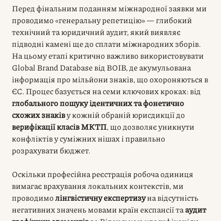
Перед фінальним поданням міжнародної заявки ми
проводимо «генеральну репетицію» — глибокий
технічний та юридичний аудит, який виявляє
підводні камені ще до сплати міжнародних зборів.
На цьому етапі критично важливо використовувати
Global Brand Database від ВОІВ, де акумульована
інформація про мільйони знаків, що охороняються в
ЄС. Процес базується на семи ключових кроках: від
глобального пошуку ідентичних та фонетично
схожих знаків
у кожній обраній юрисдикції до
верифікації класів МКТП
, що дозволяє уникнути
конфліктів у суміжних нішах і правильно
розрахувати бюджет.
Оскільки професійна реєстрація робоча одиниця
вимагає врахування локальних контекстів, ми
проводимо
лінгвістичну експертизу
на відсутність
негативних значень мовами країн експансії та
аудит