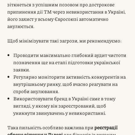
зіткнеться з успішним позовом про дострокове
припинення дії ТМ через невикористання в Україні,
його захист у всьому Євросоюзі автоматично
анулюється.
Щоб мінімізувати такі загрози, ми рекомендуємо:
Проводити максимально глибокий аудит чистоти
позначення ще на етапі підготовки української
заявки.
Регулярно моніторити активність конкурентів на
внутрішньому ринку, щоб вчасно реагувати на
спроби анулювання.
Використовувати бренд в Україні саме в тому
вигляді, у якому він зареєстрований, щоб
уникнути звинувачень у невикористанні.
Така пильність особливо важлива при
реєстрації
обране рішення у Львові
для бізнесів із високим