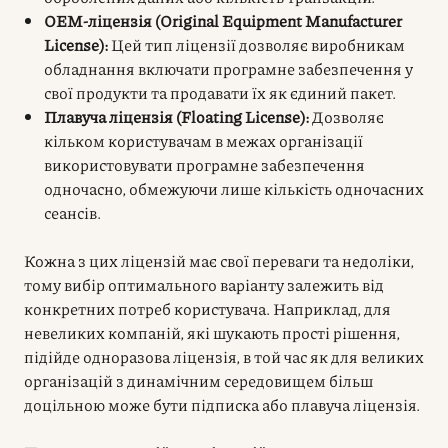
OEM-ліцензія (Original Equipment Manufacturer
License):
Цей тип ліцензії дозволяє виробникам
обладнання включати програмне забезпечення у
свої продукти та продавати їх як єдиний пакет.
Плавуча ліцензія (Floating License):
Дозволяє
кільком користувачам в межах організації
використовувати програмне забезпечення
одночасно, обмежуючи лише кількість одночасних
сеансів.
Кожна з цих ліцензій має свої переваги та недоліки,
тому вибір оптимального варіанту залежить від
конкретних потреб користувача. Наприклад, для
невеликих компаній, які шукають прості рішення,
підійде одноразова ліцензія, в той час як для великих
організацій з динамічним середовищем більш
доцільною може бути підписка або плавуча ліцензія.