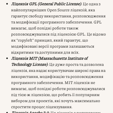
Ліцензія GPL (General Public License)
: Це одна з
найпопулярніших Open Source ліцензій, яка
гарантує свободу використання, розповсюдження
та модифікації програмного забезпечення. GPL
вимагає, щоб похідні роботи також
розповсюджувалися під ліцензією GPL. Це відомо
як “copyleft” принцип, який гарантує, що
модифіковані версії програми залишаються
відкритими та доступними для всіх.
Ліцензія MIT (Massachusetts Institute of
Technology License)
: Це дуже проста та дозволена
ліцензія, яка надає користувачам широкі права на
використання, модифікацію та розповсюдження
програмного забезпечення. MIT ліцензія не
вимагає, щоб похідні роботи розповсюджувалися
під тією ж ліцензією, що робить її популярним
вибором для проектів, які хочуть максимально
спростити процес ліцензування.
Ліцензія Apache 2.0
: Ця ліцензія є популярним