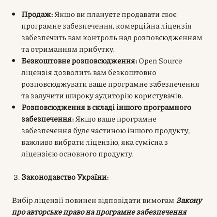
Продаж:
Якщо ви плануєте продавати своє
програмне забезпечення, комерційна ліцензія
забезпечить вам контроль над розповсюдженням
та отриманням прибутку.
Безкоштовне розповсюдження:
Open Source
ліцензія дозволить вам безкоштовно
розповсюджувати ваше програмне забезпечення
та залучити широку аудиторію користувачів.
Розповсюдження в складі іншого програмного
забезпечення:
Якщо ваше програмне
забезпечення буде частиною іншого продукту,
важливо вибрати ліцензію, яка сумісна з
ліцензією основного продукту.
Законодавство України:
Вибір ліцензії повинен відповідати вимогам
Закону
про авторське право на програмне забезпечення