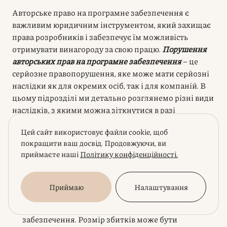
Авторське право на програмне забезпечення є
важливим юридичним інструментом, який захищає
права розробників і забезпечує їм можливість
отримувати винагороду за свою працю.
Порушення
авторських прав на програмне забезпечення
– це
серйозне правопорушення, яке може мати серйозні
наслідки як для окремих осіб, так і для компаній. В
цьому підрозділі ми детально розглянемо різні види
наслідків, з якими можна зіткнутися в разі
незаконного використання програмного
Цей сайт використовує файли cookie, щоб
забезпечення.
покращити ваш досвід. Продовжуючи, ви
приймаєте наші
Політику конфіденційності.
Цивільно-правова відповідальність:
Відшкодування збитків:
Правовласник може
Приймаю
Налаштування
вимагати відшкодування збитків, завданих
незаконним використанням його програмного
забезпечення. Розмір збитків може бути