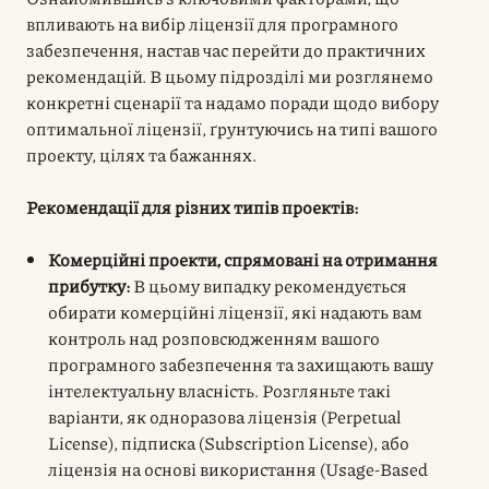
впливають на вибір ліцензії для програмного
забезпечення, настав час перейти до практичних
рекомендацій. В цьому підрозділі ми розглянемо
конкретні сценарії та надамо поради щодо вибору
оптимальної ліцензії, ґрунтуючись на типі вашого
проекту, цілях та бажаннях.
Рекомендації для різних типів проектів:
Комерційні проекти, спрямовані на отримання
прибутку:
В цьому випадку рекомендується
обирати комерційні ліцензії, які надають вам
контроль над розповсюдженням вашого
програмного забезпечення та захищають вашу
інтелектуальну власність. Розгляньте такі
варіанти, як одноразова ліцензія (Perpetual
License), підписка (Subscription License), або
ліцензія на основі використання (Usage-Based