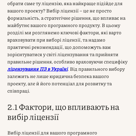
обрати саме ту ліцензію, яка найкраще підійде для
вашого проекту? Вибір ліцензії – це не просто
формальність, а стратегічне рішення, що впливає на
майбутнє вашого програмного продукту. В цьому
розділі ми розглянемо ключові фактори, які варто
враховувати при виборі ліцензії, та надамо
практичні рекомендації, що допоможуть вам
зорієнтуватися у світі ліцензування та прийняти
правильне рішення, особливо враховуючи специфіку
ліцензування ПЗ в Україні
. Від правильного вибору
залежить не лише юридична безпека вашого
проекту, але й його потенціал для розвитку та
співпраці.
2.1 Фактори, що впливають на
вибір ліцензії
Вибір ліцензії для вашого програмного