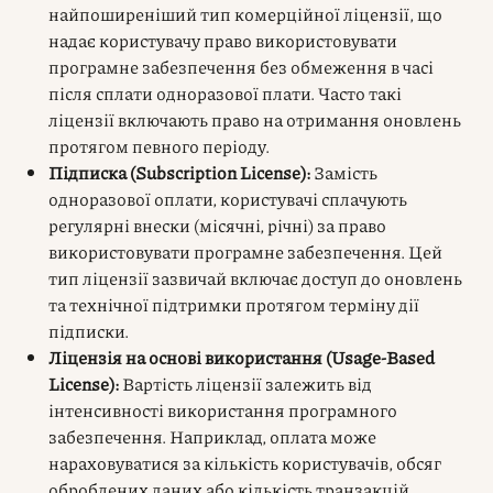
найпоширеніший тип комерційної ліцензії, що
надає користувачу право використовувати
програмне забезпечення без обмеження в часі
після сплати одноразової плати. Часто такі
ліцензії включають право на отримання оновлень
протягом певного періоду.
Підписка (Subscription License):
Замість
одноразової оплати, користувачі сплачують
регулярні внески (місячні, річні) за право
використовувати програмне забезпечення. Цей
тип ліцензії зазвичай включає доступ до оновлень
та технічної підтримки протягом терміну дії
підписки.
Ліцензія на основі використання (Usage-Based
License):
Вартість ліцензії залежить від
інтенсивності використання програмного
забезпечення. Наприклад, оплата може
нараховуватися за кількість користувачів, обсяг
оброблених даних або кількість транзакцій.