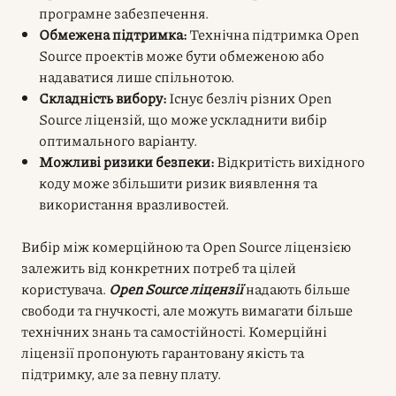
програмне забезпечення.
Обмежена підтримка:
Технічна підтримка Open
Source проектів може бути обмеженою або
надаватися лише спільнотою.
Складність вибору:
Існує безліч різних Open
Source ліцензій, що може ускладнити вибір
оптимального варіанту.
Можливі ризики безпеки:
Відкритість вихідного
коду може збільшити ризик виявлення та
використання вразливостей.
Вибір між комерційною та Open Source ліцензією
залежить від конкретних потреб та цілей
користувача.
Open Source ліцензії
надають більше
свободи та гнучкості, але можуть вимагати більше
технічних знань та самостійності. Комерційні
ліцензії пропонують гарантовану якість та
підтримку, але за певну плату.