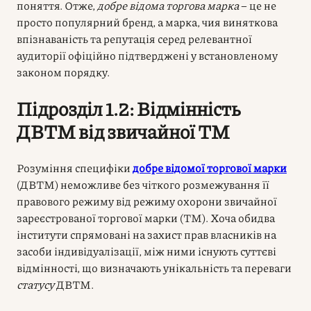
поняття. Отже,
добре відома торгова марка
– це не
просто популярний бренд, а марка, чия виняткова
впізнаваність та репутація серед релевантної
аудиторії офіційно підтверджені у встановленому
законом порядку.
Підрозділ 1.2: Відмінність
ДВТМ від звичайної ТМ
Розуміння специфіки
добре відомої торгової марки
(ДВТМ) неможливе без чіткого розмежування її
правового режиму від режиму охорони звичайної
зареєстрованої торгової марки (ТМ). Хоча обидва
інститути спрямовані на захист прав власників на
засоби індивідуалізації, між ними існують суттєві
відмінності, що визначають унікальність та переваги
статусу
ДВТМ.