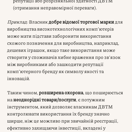
репутації або розрізняльної здатності ДВТМ
(отримання неправомірної переваги).
Приклад:
Власник
добре відомої торгової марки
для
виробництва високотехнологічних комп’ютерів
може мати підстави заборонити використання
схожого позначення для виробництва, наприклад,
дешевих іграшок, якщо таке використання може
створити у споживачів хибне враження про зв’язок
між виробниками або зашкодити репутації
комп’ютерного бренду як символу якості та
інновацій.
Таким чином,
розширена охорона
, що поширюється
на
неоднорідні товари/послуги
, є потужним
інструментом, який дозволяє власникам ДВТМ
контролювати використання їх бренду значно
ширше, ніж це можливо при звичайній реєстрації,
ефективно захищаючи інвестиції, вкладені у