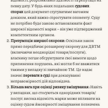
певну дату. У будь-яких подальших
судових
спорах
цей документ слугуватиме вагомим
доказом, який важко спростувати опоненту. Суду
не потрібно буде заново встановлювати факт
широкої відомості марки – він уже підтверджений
компетентним органом.
Презумпція ширшої охорони:
Оскільки закон
прямо передбачає розширену охорону для ДВТМ
(включаючи неоднорідні товари/послуги),
власнику легше обґрунтувати свої вимоги щодо
припинення порушень, які могли б не вважатися
такими у випадку зі звичайною ТМ. Це надає
значні
переваги в суді
при доказуванні
неправомірності дій відповідача.
Більша вага при оцінці ризику змішування:
Навіть
у випадках, що стосуються однорідних товарів/
послуг, висока відомість марки може впливати на
оцінку судом ймовірності змішування позначень