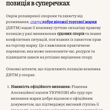
позиція в суперечках
Окрім розширеної охорони та захисту від
розмивання,
статус
добре відомої торгової марки
(ДВТМ) надає її власнику суттєво сильнішу правову
позицію у разі виникнення
судових спорів
та інших
конфліктних ситуацій, пов’язаних із захистом прав
на торгову марку. Це є важливою практичною
перевагою, яка може зекономити час, ресурси та
підвищити шанси на успішне вирішення спору.
Основні аспекти, що підсилюють позицію власника
ДВТМ у спорах:
Наявність офіційного визнання:
Рішення
Апеляційної палати УКРНОІВІ або суду про
визнання марки добре відомою є офіційним
документом, що підтверджує високий ступінь її
відомості, розрізняльної здатності та репутації на