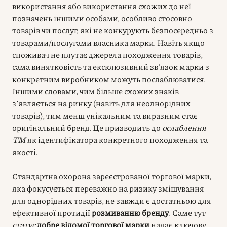
використання або використання схожих до неї
позначень іншими особами, особливо стосовно
товарів чи послуг, які не конкурують безпосередньо з
товарами/послугами власника марки. Навіть якщо
споживач не плутає джерела походження товарів,
сама винятковість та ексклюзивний зв’язок марки з
конкретним виробником можуть послаблюватися.
Іншими словами, чим більше схожих знаків
з’являється на ринку (навіть для неоднорідних
товарів), тим менш унікальним та виразним стає
оригінальний бренд. Це призводить до
ослаблення
ТМ
як ідентифікатора конкретного походження та
якості.
Стандартна охорона зареєстрованої торгової марки,
яка фокусується переважно на ризику змішування
для однорідних товарів, не завжди є достатньою для
ефективної протидії
розмиванню бренду
. Саме тут
статус
добре відомої торгової марки
надає ключову