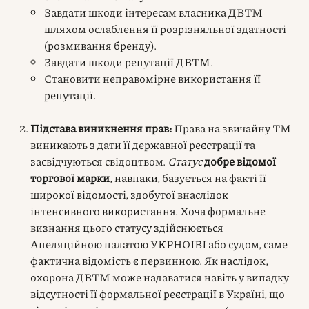
Завдати шкоди інтересам власника ДВТМ
шляхом ослаблення її розрізняльної здатності
(розмивання бренду).
Завдати шкоди репутації ДВТМ.
Становити неправомірне використання її
репутації.
Підстава виникнення прав:
Права на звичайну ТМ
виникають з дати її державної реєстрації та
засвідчуються свідоцтвом.
Статус
добре відомої
торгової марки
, навпаки, базується на факті її
широкої відомості, здобутої внаслідок
інтенсивного використання. Хоча формальне
визнання цього статусу здійснюється
Апеляційною палатою УКРНОІВІ або судом, саме
фактична відомість є первинною. Як наслідок,
охорона ДВТМ може надаватися навіть у випадку
відсутності її формальної реєстрації в Україні, що