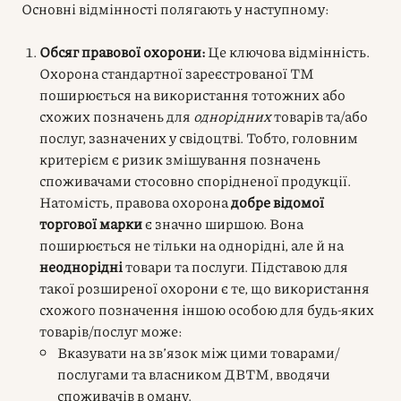
Основні відмінності полягають у наступному:
Обсяг правової охорони:
Це ключова відмінність.
Охорона стандартної зареєстрованої ТМ
поширюється на використання тотожних або
схожих позначень для
однорідних
товарів та/або
послуг, зазначених у свідоцтві. Тобто, головним
критерієм є ризик змішування позначень
споживачами стосовно спорідненої продукції.
Натомість, правова охорона
добре відомої
торгової марки
є значно ширшою. Вона
поширюється не тільки на однорідні, але й на
неоднорідні
товари та послуги. Підставою для
такої розширеної охорони є те, що використання
схожого позначення іншою особою для будь-яких
товарів/послуг може:
Вказувати на зв’язок між цими товарами/
послугами та власником ДВТМ, вводячи
споживачів в оману.