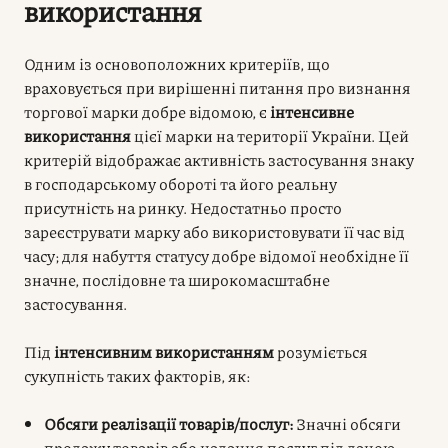
використання
Одним із основоположних критеріїв, що
враховується при вирішенні питання про визнання
торгової марки добре відомою, є
інтенсивне
використання
цієї марки на території України. Цей
критерій відображає активність застосування знаку
в господарському обороті та його реальну
присутність на ринку. Недостатньо просто
зареєструвати марку або використовувати її час від
часу; для набуття статусу добре відомої необхідне її
значне, послідовне та широкомасштабне
застосування.
Під
інтенсивним використанням
розуміється
сукупність таких факторів, як:
Обсяги реалізації товарів/послуг:
Значні обсяги
продажу товарів або надання послуг під даною