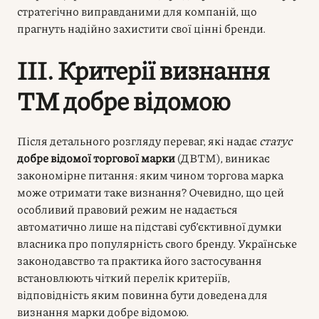
стратегічно виправданими для компаній, що
прагнуть надійно захистити свої цінні бренди.
III. Критерії визнання
ТМ добре відомою
Після детального розгляду переваг, які надає
статус
добре відомої торгової марки
(ДВТМ), виникає
закономірне питання: яким чином торгова марка
може отримати таке визнання? Очевидно, що цей
особливий правовий режим не надається
автоматично лише на підставі суб’єктивної думки
власника про популярність свого бренду. Українське
законодавство та практика його застосування
встановлюють чіткий перелік критеріїв,
відповідність яким повинна бути доведена для
визнання марки добре відомою.