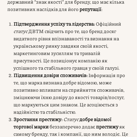
державний “знак якості” для бренду, що має кілька
позитивних наслідків для його
репутації
:
Підтвердження успіху та лідерства:
Офіційний
статус
ДВТМ свідчить про те, що бренд досяг
видатного рівня впізнаваності та визнання на
українському ринку завдяки своїй якості,
маркетинговим зусиллям та тривалій
присутності. Це позиціонує компанію як
успішного та стабільного гравця у своїй галузі.
Підвищення довіри споживачів:
Інформація про
те, що марка визнана добре відомою, може
позитивно впливати на сприйняття споживачів,
зміцнюючи їхню довіру до якості товарів/послуг,
що маркуються цим знаком. Це асоціюється з
надійністю та стабільністю.
Зростання престижу:
Статус
добре відомої
торгової марки
беззаперечно додає
престижу
як
самому бренду, так і компанії, що ним володіє. Це