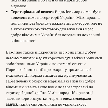
відомою.
Територіальний аспект:
Відомість марки має бути
доведена саме на території України. Міжнародна
популярність бренду є важливим фактором, але не
є автоматичною підставою для визнання його
добре відомим в Україні без доведення локальної
впізнаваності.
Важливо також підкреслити, що концепція
добре
відомої торгової марки
кореспондує з міжнародними
зобов’язаннями України, зокрема зі статтею
Паризької конвенції про охорону промислової
власності. Ця норма вимагає від країн-учасниць
забезпечення охорони маркам, які визнані добре
відомими, навіть якщо вони не зареєстровані на
території даної країни. У міжнародній практиці
часто використовується термін
загальновідома
марка
, який є синонімічним до українського