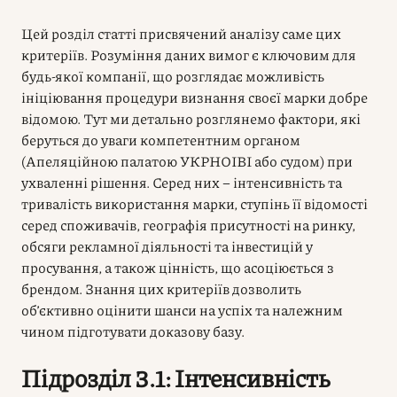
Цей розділ статті присвячений аналізу саме цих
критеріїв. Розуміння даних вимог є ключовим для
будь-якої компанії, що розглядає можливість
ініціювання процедури визнання своєї марки добре
відомою. Тут ми детально розглянемо фактори, які
беруться до уваги компетентним органом
(Апеляційною палатою УКРНОІВІ або судом) при
ухваленні рішення. Серед них – інтенсивність та
тривалість використання марки, ступінь її відомості
серед споживачів, географія присутності на ринку,
обсяги рекламної діяльності та інвестицій у
просування, а також цінність, що асоціюється з
брендом. Знання цих критеріїв дозволить
об’єктивно оцінити шанси на успіх та належним
чином підготувати доказову базу.
Підрозділ 3.1: Інтенсивність