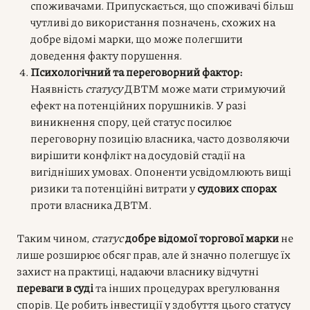
споживачами. Припускається, що споживачі більш
чутливі до використання позначень, схожих на
добре відомі марки, що може полегшити
доведення факту порушення.
Психологічний та переговорний фактор:
Наявність
статусу
ДВТМ може мати стримуючий
ефект на потенційних порушників. У разі
виникнення спору, цей статус посилює
переговорну позицію власника, часто дозволяючи
вирішити конфлікт на досудовій стадії на
вигідніших умовах. Опоненти усвідомлюють вищі
ризики та потенційні витрати у
судових спорах
проти власника ДВТМ.
Таким чином,
статус
добре відомої торгової марки
не
лише розширює обсяг прав, але й значно полегшує їх
захист на практиці, надаючи власнику відчутні
переваги в суді
та інших процедурах врегулювання
спорів. Це робить інвестиції у здобуття цього статусу