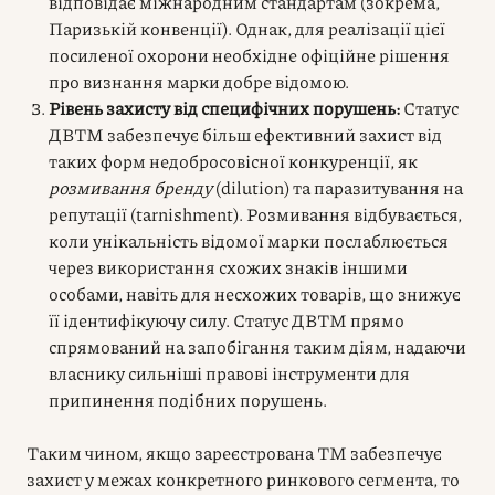
відповідає міжнародним стандартам (зокрема,
Паризькій конвенції). Однак, для реалізації цієї
посиленої охорони необхідне офіційне рішення
про визнання марки добре відомою.
Рівень захисту від специфічних порушень:
Статус
ДВТМ забезпечує більш ефективний захист від
таких форм недобросовісної конкуренції, як
розмивання бренду
(dilution) та паразитування на
репутації (tarnishment). Розмивання відбувається,
коли унікальність відомої марки послаблюється
через використання схожих знаків іншими
особами, навіть для несхожих товарів, що знижує
її ідентифікуючу силу. Статус ДВТМ прямо
спрямований на запобігання таким діям, надаючи
власнику сильніші правові інструменти для
припинення подібних порушень.
Таким чином, якщо зареєстрована ТМ забезпечує
захист у межах конкретного ринкового сегмента, то