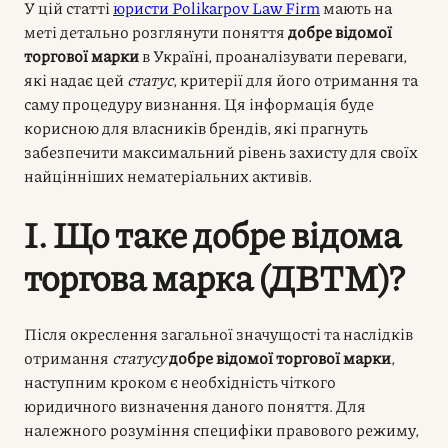
У цій статті
юристи Polikarpov Law Firm
мають на
меті детально розглянути поняття
добре відомої
торгової марки
в Україні, проаналізувати переваги,
які надає цей
статус
, критерії для його отримання та
саму процедуру визнання. Ця інформація буде
корисною для власників брендів, які прагнуть
забезпечити максимальний рівень захисту для своїх
найцінніших нематеріальних активів.
I. Що таке добре відома
торгова марка (ДВТМ)?
Після окреслення загальної значущості та наслідків
отримання
статусу
добре відомої торгової марки
,
наступним кроком є необхідність чіткого
юридичного визначення даного поняття. Для
належного розуміння специфіки правового режиму,