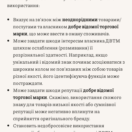
використання:
Вказує на зв’язок між
неоднорідними
товарами/
послугами та власником
добре відомої торгової
марки
, що може ввести в оману споживачів.
Може завдати шкоди інтересам власника ДВТМ
шляхом ослаблення (розмивання) її
розрізняльної здатності. Наприклад, якщо
унікальний і відомий знак починає асоціюватися з
широким колом не пов’язаних між собою товарів
різної якості, його ідентифікуюча функція може
постраждати.
Може завдати шкоди репутації
добре відомої
торгової марки
. Скажімо, використання схожого
знаку для товарів низької якості або сумнівної
репутації може негативно вплинути на
сприйняття оригінального бренду.
Становить недобросовісне використання