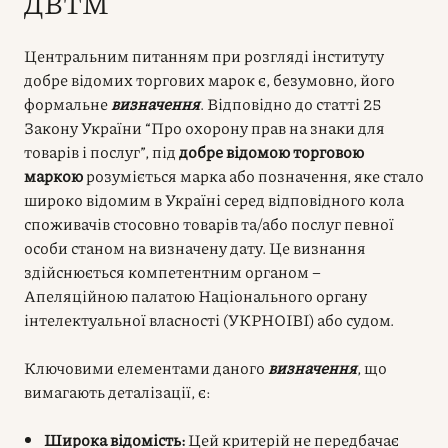
ДВТМ
Центральним питанням при розгляді інституту
добре відомих торгових марок є, безумовно, його
формальне
визначення
. Відповідно до статті 25
Закону України “Про охорону прав на знаки для
товарів і послуг”, під
добре відомою торговою
маркою
розуміється марка або позначення, яке стало
широко відомим в Україні серед відповідного кола
споживачів стосовно товарів та/або послуг певної
особи станом на визначену дату. Це визнання
здійснюється компетентним органом –
Апеляційною палатою Національного органу
інтелектуальної власності (УКРНОІВІ) або судом.
Ключовими елементами даного
визначення
, що
вимагають деталізації, є:
Широка відомість:
Цей критерій не передбачає