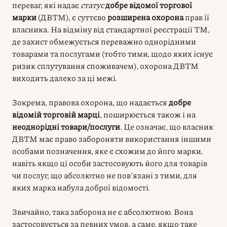
переваг, які надає
статус
добре відомої торгової
марки
(ДВТМ), є суттєво
розширена охорона
прав її
власника. На відміну від стандартної реєстрації ТМ,
де захист обмежується переважно однорідними
товарами та послугами (тобто тими, щодо яких існує
ризик сплутування споживачем), охорона ДВТМ
виходить далеко за ці межі.
Зокрема, правова охорона, що надається
добре
відомій торговій марці
, поширюється також і на
неоднорідні товари/послуги
. Це означає, що власник
ДВТМ має право забороняти використання іншими
особами позначення, яке є схожим до його марки,
навіть якщо ці особи застосовують його для товарів
чи послуг, що абсолютно не пов’язані з тими, для
яких марка набула доброї відомості.
Звичайно, така заборона не є абсолютною. Вона
застосовується за певних умов, а саме, якщо таке