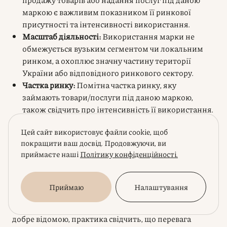
маркою є важливим показником її ринкової
присутності та інтенсивності використання.
Масштаб діяльності:
Використання марки не
обмежується вузьким сегментом чи локальним
ринком, а охоплює значну частину території
України або відповідного ринкового сектору.
Частка ринку:
Помітна частка ринку, яку
займають товари/послуги під даною маркою,
також свідчить про інтенсивність її використання.
Стабільність та безперервність:
Використання
Цей сайт використовує файли cookie, щоб
марки має бути не епізодичним, а стабільним та
покращити ваш досвід. Продовжуючи, ви
тривалим у часі.
приймаєте наші
Політику конфіденційності.
Поряд з інтенсивністю, не менш важливим аспектом
є
тривалість використання
марки. Хоча
Приймаю
Налаштування
законодавство не встановлює мінімального терміну
використання, необхідного для визнання марки
добре відомою, практика свідчить, що перевага