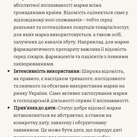
абсолютної впізнаваності марки всіма
громадянами країни. Відомість оцінюється саме у
відповідному колі споживачів
– тобто серед
реальних та потенційних покупців товарів/послуг,
для яких марка використовується, а також осіб,
залучених до каналів збуту. Наприклад, для марки
фармацевтичного препарату важлива її відомість
серед лікарів, фармацевтів та пацієнтів з певними
захворюваннями.
Інтенсивність використання:
Широка відомість,
як правило, є наслідком тривалого, послідовного
та значного за обсягами використання марки на
ринку України. Саме активне застосування марки
в господарській діяльності сприяє її впізнаваності.
Прив’язка до дати:
Статус добре відомої марки
встановлюється не абстрактно, а станом на
конкретну дату, заявлену і обґрунтовану
заявником. Це може бути дата, що передує даті
подання заяви про визнання марки добре