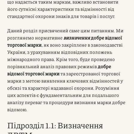
що надається таким маркам, важливо встановити
його сутнісні характеристики та відмінності від
стандартної охорони знаків для товарів і послуг.
Даний розділ присвячений саме цим питанням. Ми
розглянемо нормативне
визначення
добре відомої
торгової марки
, як воно закріплене в законодавстві
України, з урахуванням відповідних положень
міжнародного права. Крім того, буде проведено
порівняльний аналіз правових режимів
добре
відомої торгової марки
та зареєстрованої торгової
марки з метою виявлення ключових відмінностей у
обсязі та характері надаваної охорони. Розуміння
цих аспектів є фундаментальним для подальшого
аналізу переваг та процедури визнання марки добре
відомою.
Підрозділ 1.1: Визначення