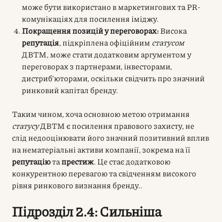
може бути використано в маркетингових та PR-
комунікаціях для посилення іміджу.
Покращення позицій у переговорах:
Висока
репутація
, підкріплена офіційним
статусом
ДВТМ, може стати додатковим аргументом у
переговорах з партнерами, інвесторами,
дистриб’юторами, оскільки свідчить про значний
ринковий капітал бренду.
Таким чином, хоча основною метою отримання
статусу
ДВТМ є посилення правового захисту, не
слід недооцінювати його значний позитивний вплив
на нематеріальні активи компанії, зокрема на її
репутацію
та
престиж
. Це стає додатковою
конкурентною перевагою та свідченням високого
рівня ринкового визнання бренду..
Підрозділ 2.4: Сильніша