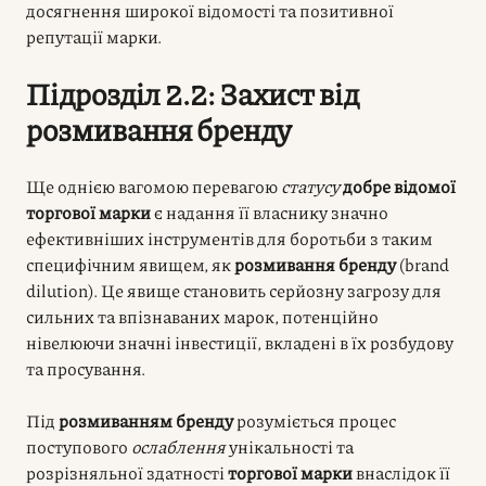
досягнення широкої відомості та позитивної
репутації марки.
Підрозділ 2.2: Захист від
розмивання бренду
Ще однією вагомою перевагою
статусу
добре відомої
торгової марки
є надання її власнику значно
ефективніших інструментів для боротьби з таким
специфічним явищем, як
розмивання бренду
(brand
dilution). Це явище становить серйозну загрозу для
сильних та впізнаваних марок, потенційно
нівелюючи значні інвестиції, вкладені в їх розбудову
та просування.
Під
розмиванням бренду
розуміється процес
поступового
ослаблення
унікальності та
розрізняльної здатності
торгової марки
внаслідок її