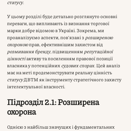
статусу
.
У цьому розділі буде детально розглянуто основні
переваги, що випливають із визнання торгової
марки добре відомою в Україні. Зокрема, ми
проаналізуємо аспекти, пов’язані з
розширеною
охороною
прав, ефективнішим захистом від
розмивання бренду
, підвищенням
репутаційної
цінності
активу та посиленням правової позиції
власника у потенційних
судових спорах
. Цей аналіз
має на меті продемонструвати реальну цінність
статусу
ДВТМ як інструменту стратегічного захисту
інтелектуальної власності.
Підрозділ 2.1: Розширена
охорона
Однією з найбільш значущих і фундаментальних