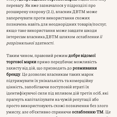
перевагу. Як вже зазначалося у підрозділі про
розширену охорону (2.1), власник ДВТМ може
заперечувати проти використання схожих
позначень навіть для неоднорідних товарів/послуг,
якщо таке використання може завдати шкоди
інтересам власника ДВТМ шляхом
ослаблення її
розрізняльної здатності
.
Таким чином, правовий режим
добре відомої
торгової марки
прямо передбачає можливість
захисту від дій, що призводять до
розмивання
бренду
. Це дозволяє власникам таких марок
підтримувати їх унікальність та комерційну
цінність, запобігаючи поступовій втраті їх
ідентифікуючої сили під впливом дій третіх осіб, які
прагнуть капіталізувати на чужій репутації або
просто використовують схожі позначення без злого
умислу, але об’єктивно сприяючи
ослабленню ТМ
. Це