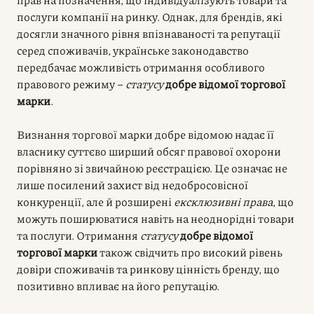
послуги компанії на ринку. Однак, для брендів, які
досягли значного рівня впізнаваності та репутації
серед споживачів, українське законодавство
передбачає можливість отримання особливого
правового режиму –
статусу
добре відомої торгової
марки
.
Визнання торгової марки добре відомою надає її
власнику суттєво ширший обсяг правової охорони
порівняно зі звичайною реєстрацією. Це означає не
лише посилений захист від недобросовісної
конкуренції, але й розширені
ексклюзивні права
, що
можуть поширюватися навіть на неоднорідні товари
та послуги. Отримання
статусу
добре відомої
торгової марки
також свідчить про високий рівень
довіри споживачів та ринкову цінність бренду, що
позитивно впливає на його репутацію.