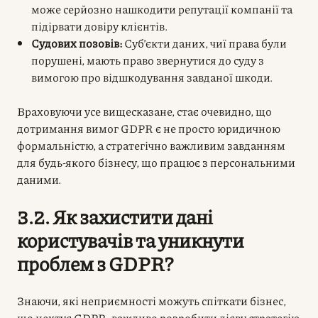
може серйозно нашкодити репутації компанії та
підірвати довіру клієнтів.
Судових позовів:
Суб’єкти даних, чиї права були
порушені, мають право звернутися до суду з
вимогою про відшкодування завданої шкоди.
Враховуючи усе вищесказане, стає очевидно, що
дотримання вимог GDPR є не просто юридичною
формальністю, а стратегічно важливим завданням
для будь-якого бізнесу, що працює з персональними
даними.
3.2. Як захистити дані
користувачів та уникнути
проблем з GDPR?
Знаючи, які неприємності можуть спіткати бізнес,
що нехтує GDPR, важливо розробити дієву стратегію