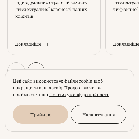
індивідуальних стратегій захисту
інтелектуал
інтелектуальної власності наших
чи фізичної
клієнтів
Докладніше
Докладніш
Цей сайт використовує файли cookie, щоб
покращити ваш досвід. Продовжуючи, ви
приймаєте наші
Політику конфіденційності.
Вам може бути цікаво
Приймаю
Налаштування
Читати Блог