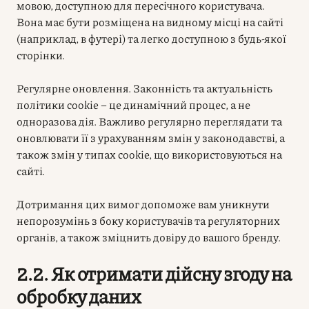
мовою, доступною для пересічного користувача.
Вона має бути розміщена на видному місці на сайті
(наприклад, в футері) та легко доступною з будь-якої
сторінки.
Регулярне оновлення. Законність та актуальність
політики cookie – це динамічний процес, а не
одноразова дія. Важливо регулярно переглядати та
оновлювати її з урахуванням змін у законодавстві, а
також змін у типах cookie, що використовуються на
сайті.
Дотримання цих вимог допоможе вам уникнути
непорозумінь з боку користувачів та регуляторних
органів, а також зміцнить довіру до вашого бренду.
2.2. Як отримати дійсну згоду на
обробку даних