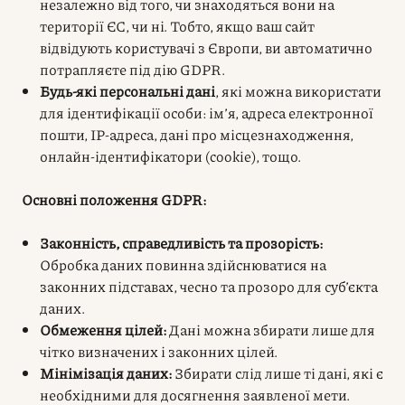
незалежно від того, чи знаходяться вони на
території ЄС, чи ні. Тобто, якщо ваш сайт
відвідують користувачі з Європи, ви автоматично
потрапляєте під дію GDPR.
Будь-які персональні дані
, які можна використати
для ідентифікації особи: ім’я, адреса електронної
пошти, IP-адреса, дані про місцезнаходження,
онлайн-ідентифікатори (cookie), тощо.
Основні положення GDPR:
Законність, справедливість та прозорість:
Обробка даних повинна здійснюватися на
законних підставах, чесно та прозоро для суб’єкта
даних.
Обмеження цілей:
Дані можна збирати лише для
чітко визначених і законних цілей.
Мінімізація даних:
Збирати слід лише ті дані, які є
необхідними для досягнення заявленої мети.