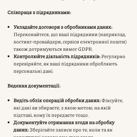
Співпраця з підрядниками:
Укладайте договори з обробниками даних:
Переконайтеся, що ваші підрядники (наприклад,
хостинг-провайдери, сервіси електронної пошти)
також дотримуються вимог GDPR.
Контролюйте діяльність підрядників:
Регулярно
перевіряйте, як ваші підрядники обробляють
персональні дані.
Ведення документації:
Ведіть облік операцій обробки даних:
Фіксуйте,
які дані ви збираєте, з якою метою, на якій
підставі, кому їх передаєте тощо.
Документуйте отримання згоди на обробку
даних:
Зберігайте записи про те, коли та як
користувачі надали вам свою згоду.