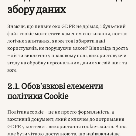
збору даних
Знаючи, що пильне око GDPR не дрімає, і будь-який
файл cookie може стати каменем спотикання, постає
логічне запитання: як же тоді збирати дані
користувачів, не порушуючи закон? Відповідь проста
– діяти виключно у правовому полі, використовуючи
згоду на обробку персональних даних
як свій щит та
меч.
2.1. Обов’язкові елементи
політики Cookie
Політика cookie – це не просто формальність, а
важливий документ, який є ключем до дотримання
GDPR у контексті використання cookie-файлів. Вона
має бути чіткою, доступною та, що найважливіше,