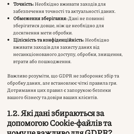
Точність:
Необхідно вживати заходів для
забезпечення точності та актуальності даних.
Обмеження зберігання:
Дані не повинні
зберігатися довше, ніж це необхідно для
досягнення мети обробки.
Цілісність та конфіденційність:
Необхідно
вживати заходів для захисту даних від
несанкціонованого доступу, обробки, знищення,
втрати або пошкодження.
Важливо розуміти, що GDPR не забороняє збір та
обробку даних, але встановлює чіткі правила гри.
Дотримання цих правил є запорукою безпеки
вашого бізнесу та довіри ваших клієнтів.
1.2. Які дані збираються за
допомогою Cookie-файлів та
чому це важливо для GDPR?