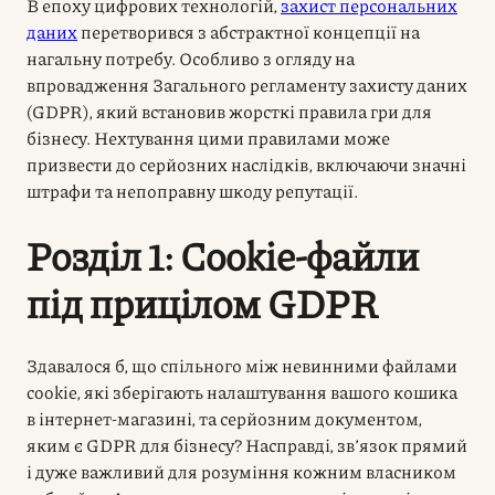
В епоху цифрових технологій,
захист персональних
даних
перетворився з абстрактної концепції на
нагальну потребу. Особливо з огляду на
впровадження Загального регламенту захисту даних
(GDPR), який встановив жорсткі правила гри для
бізнесу. Нехтування цими правилами може
призвести до серйозних наслідків, включаючи значні
штрафи та непоправну шкоду репутації.
Розділ 1: Cookie-файли
під прицілом GDPR
Здавалося б, що спільного між невинними файлами
cookie, які зберігають налаштування вашого кошика
в інтернет-магазині, та серйозним документом,
яким є
GDPR для бізнесу
? Насправді, зв’язок прямий
і дуже важливий для розуміння кожним власником