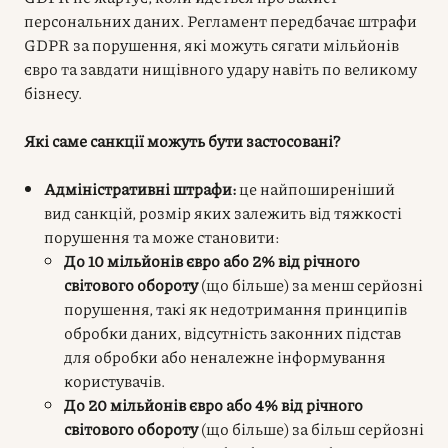
персональних даних. Регламент передбачає
штрафи
GDPR
за порушення, які можуть сягати мільйонів
євро та завдати нищівного удару навіть по великому
бізнесу.
Які саме санкції можуть бути застосовані?
Адміністративні штрафи:
це найпоширеніший
вид санкцій, розмір яких залежить від тяжкості
порушення та може становити:
До 10 мільйонів євро або 2% від річного
світового обороту
(що більше) за менш серйозні
порушення, такі як недотримання принципів
обробки даних, відсутність законних підстав
для обробки або неналежне інформування
користувачів.
До 20 мільйонів євро або 4% від річного
світового обороту
(що більше) за більш серйозні