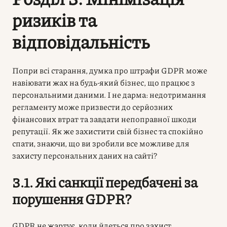
ризиків та
відповідальність
Попри всі старання, думка про
штрафи GDPR
може
навіювати жах на будь-який бізнес, що працює з
персональними даними. І не дарма: недотримання
регламенту може призвести до серйозних
фінансових втрат та завдати непоправної шкоди
репутації. Як же захистити свій бізнес та спокійно
спати, знаючи, що ви зробили все можливе для
захисту персональних даних на сайті
?
3.1. Які санкції передбачені за
порушення GDPR?
GDPR не жартує, коли йдеться про захист