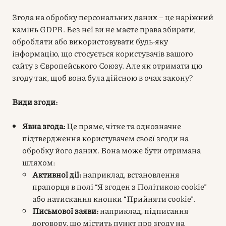
Згода на обробку персональних даних – це наріжний
камінь GDPR. Без неї ви не маєте права збирати,
обробляти або використовувати будь-яку
інформацію, що стосується користувачів вашого
сайту з Європейського Союзу. Але як отримати цю
згоду так, щоб вона була дійсною в очах закону?
Види згоди:
Явна згода:
Це пряме, чітке та однозначне
підтвердження користувачем своєї згоди на
обробку його даних. Вона може бути отримана
шляхом:
Активної дії:
наприклад, встановлення
прапорця в полі “Я згоден з Політикою cookie”
або натискання кнопки “Прийняти cookie”.
Письмової заяви:
наприклад, підписання
договору, що містить пункт про згоду на