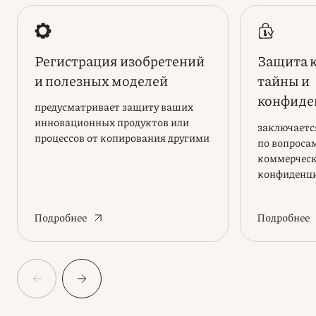
Регистрация изобретений
Защита 
и полезных моделей
тайны и
конфиде
предусматривает защиту ваших
информ
инновационных продуктов или
заключаетс
процессов от копирования другими
по вопроса
коммерческ
конфиденц
Подробнее
Подробнее