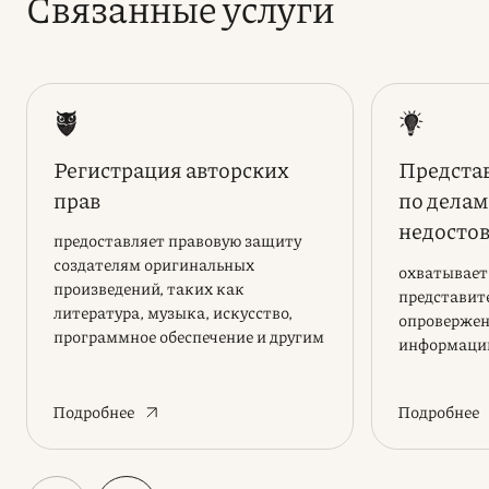
Связанные услуги
Регистрация авторских
Представ
прав
по делам
недосто
предоставляет правовую защиту
информ
создателям оригинальных
охватывает
произведений, таких как
представите
литература, музыка, искусство,
опровержен
программное обеспечение и другим
информаци
творческим объектам
Подробнее
Подробнее