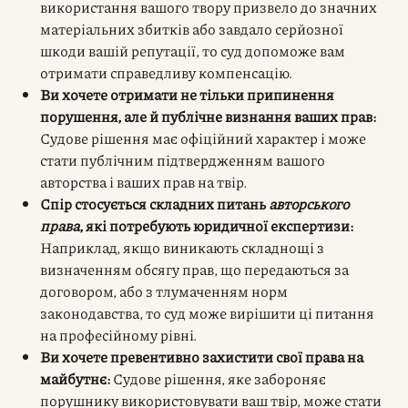
використання вашого твору призвело до значних
матеріальних збитків або завдало серйозної
шкоди вашій репутації, то суд допоможе вам
отримати справедливу компенсацію.
Ви хочете отримати не тільки припинення
порушення, але й публічне визнання ваших прав:
Судове рішення має офіційний характер і може
стати публічним підтвердженням вашого
авторства і ваших прав на твір.
Спір стосується складних питань
авторського
права
, які потребують юридичної експертизи:
Наприклад, якщо виникають складнощі з
визначенням обсягу прав, що передаються за
договором, або з тлумаченням норм
законодавства, то суд може вирішити ці питання
на професійному рівні.
Ви хочете превентивно захистити свої права на
майбутнє:
Судове рішення, яке забороняє
порушнику використовувати ваш твір, може стати