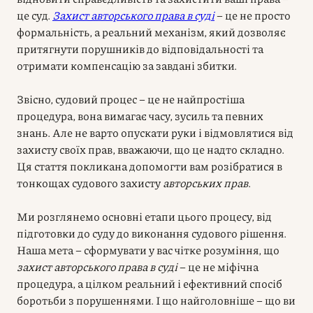
це суд.
Захист авторського права в суді
– це не просто
формальність, а реальний механізм, який дозволяє
притягнути порушників до відповідальності та
отримати компенсацію за завдані збитки.
Звісно, судовий процес – це не найпростіша
процедура, вона вимагає часу, зусиль та певних
знань. Але не варто опускати руки і відмовлятися від
захисту своїх прав, вважаючи, що це надто складно.
Ця стаття покликана допомогти вам розібратися в
тонкощах судового захисту
авторських прав
.
Ми розглянемо основні етапи цього процесу, від
підготовки до суду до виконання судового рішення.
Наша мета – сформувати у вас чітке розуміння, що
захист авторського права в суді
– це не міфічна
процедура, а цілком реальний і ефективний спосіб
боротьби з порушеннями. І що найголовніше – що ви