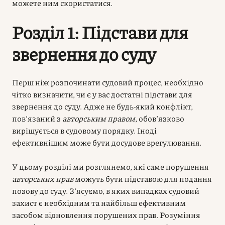
можете ним скористатися.
Розділ 1: Підстави для
звернення до суду
Перш ніж розпочинати судовий процес, необхідно
чітко визначити, чи є у вас достатні підстави для
звернення до суду. Адже не будь-який конфлікт,
пов’язаний з
авторським правом
, обов’язково
вирішується в судовому порядку. Іноді
ефективнішим може бути досудове врегулювання.
У цьому розділі ми розглянемо, які саме порушення
авторських прав
можуть бути підставою для подання
позову до суду. З’ясуємо, в яких випадках судовий
захист є необхідним та найбільш ефективним
засобом відновлення порушених прав. Розуміння