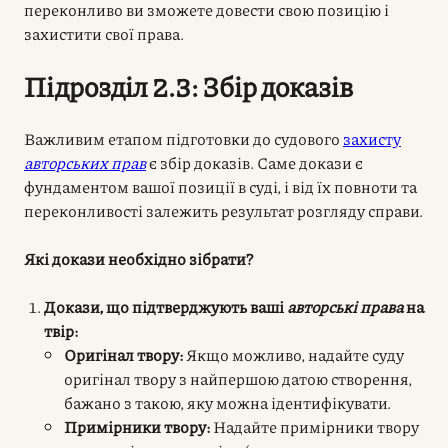
переконливо ви зможете довести свою позицію і
захистити свої права.
Підрозділ 2.3: Збір доказів
Важливим етапом підготовки до судового
захисту
авторських прав
є збір доказів. Саме докази є
фундаментом вашої позиції в суді, і від їх повноти та
переконливості залежить результат розгляду справи.
Які докази необхідно зібрати?
Докази, що підтверджують ваші
авторські права
на
твір:
Оригінал твору:
Якщо можливо, надайте суду
оригінал твору з найпершою датою створення,
бажано з такою, яку можна ідентифікувати.
Примірники твору:
Надайте примірники твору