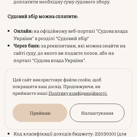
доплатити необхідну суму судового збору.
Судовий збір можна сплатити:
Онлайн:
на офіційному веб-порталі “Судова влада
України” в розділі “Судовий збір”
Через банк:
за реквізитами, які можна знайти на
сайті суду, до якого ви подаєте позов, або на
порталі “Судова влада України”.
Реквізити для сплати:
Цей сайт використовує файли cookie, щоб
покращити ваш досвід. Продовжуючи, ви
Отримувач коштів: УК у ____ районі/м.____/код
приймаєте наші
Політику конфіденційності.
ЄДРПОУ (отримувача коштів)
Код отримувача (код за ЄДРПОУ)
Банк отримувача
Приймаю
Налаштування
Код банку отримувача (МФО)
Рахунок отримувача
Код класифікації доходів бюджету: 22030101 (для