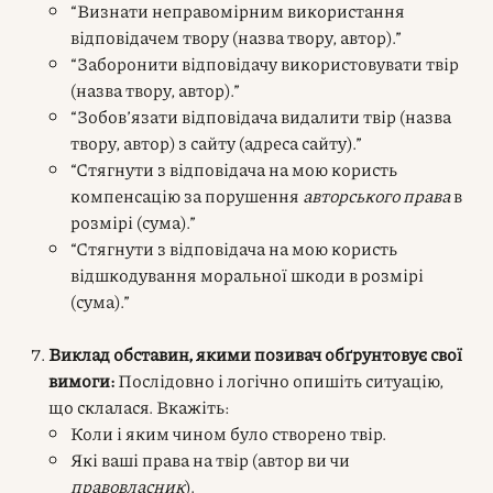
“Визнати неправомірним використання
відповідачем твору (назва твору, автор).”
“Заборонити відповідачу використовувати твір
(назва твору, автор).”
“Зобов’язати відповідача видалити твір (назва
твору, автор) з сайту (адреса сайту).”
“Стягнути з відповідача на мою користь
компенсацію за порушення
авторського права
в
розмірі (сума).”
“Стягнути з відповідача на мою користь
відшкодування моральної шкоди в розмірі
(сума).”
Виклад обставин, якими позивач обґрунтовує свої
вимоги:
Послідовно і логічно опишіть ситуацію,
що склалася. Вкажіть:
Коли і яким чином було створено твір.
Які ваші права на твір (автор ви чи
правовласник
).