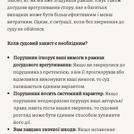
досудове врегулювання спору, яке в багатьох
випадках може бути більш ефективним і менш
витратним. Однак, є ситуації, коли без звернення до
суду не обійтися.
Коли судовий захист є необхідним?
Порушник ігнорує ваші вимоги в рамках
досудового врегулювання:
Якщо ви звернулися до
порушника з претензією, а він її проігнорував або
відмовився виконувати ваші вимоги, то суд
залишається єдиним варіантом.
Порушення носить системний характер:
Якщо
порушник неодноразово порушує ваші
авторські
права
, навіть після ваших звернень, то судовий
розгляд може бути єдиним способом зупинити
його дії.
Вам завдано значної шкоди:
Якщо незаконне