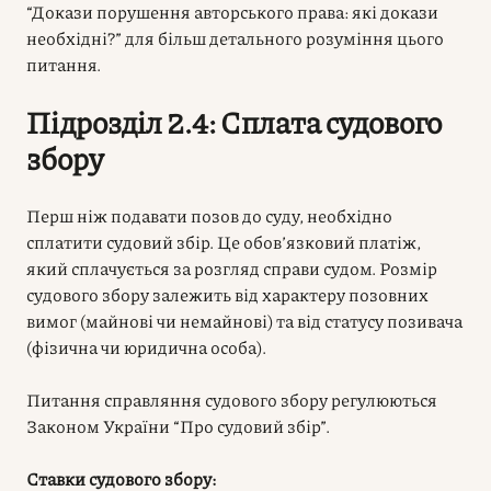
“Докази порушення авторського права: які докази
необхідні?” для більш детального розуміння цього
питання.
Підрозділ 2.4: Сплата судового
збору
Перш ніж подавати позов до суду, необхідно
сплатити судовий збір. Це обов’язковий платіж,
який сплачується за розгляд справи судом. Розмір
судового збору залежить від характеру позовних
вимог (майнові чи немайнові) та від статусу позивача
(фізична чи юридична особа).
Питання справляння судового збору регулюються
Законом України “Про судовий збір”.
Ставки судового збору: