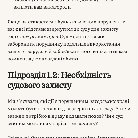
виплати вам винагороди.
Якщо ви стикаєтеся з будь-яким із цих порушень, у
вас є всі підстави звернутися до суду для захисту
своїх
авторських прав
. Суд може не тільки
заборонити порушнику подальше використання
вашого твору, але й зобов’язати його виплатити вам
компенсацію за завдані збитки.
Підрозділ 1.2: Необхідність
судового захисту
Ми з’ясували, які дії є порушенням
авторських прав
і
можуть бути підставою для звернення до суду. Але чи
завжди потрібно відразу подавати позов? Чи є суд
єдиним можливим варіантом захисту?
Звісно, ні. Як ми вже згадували раніше, існує також