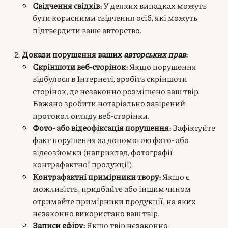
Свідчення свідків:
У деяких випадках можуть
бути корисними свідчення осіб, які можуть
підтвердити ваше авторство.
Докази порушення ваших
авторських прав
:
Скріншоти веб-сторінок:
Якщо порушення
відбулося в Інтернеті, зробіть скріншоти
сторінок, де незаконно розміщено ваш твір.
Бажано зробити нотаріально завірений
протокол огляду веб-сторінки.
Фото- або відеофіксація порушення:
Зафіксуйте
факт порушення за допомогою фото- або
відеозйомки (наприклад, фотографії
контрафактної продукції).
Контрафактні примірники твору:
Якщо є
можливість, придбайте або іншим чином
отримайте примірники продукції, на яких
незаконно використано ваш твір.
Записи ефіру:
Якщо твір незаконно