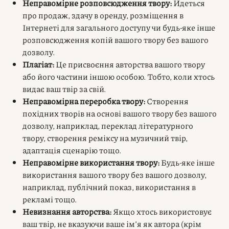
Неправомірне розповсюдження твору:
Йдеться
про продаж, здачу в оренду, розміщення в
Інтернеті для загального доступу чи будь-яке інше
розповсюдження копій вашого твору без вашого
дозволу.
Плагіат:
Це присвоєння авторства вашого твору
або його частини іншою особою. Тобто, коли хтось
видає ваш твір за свій.
Неправомірна переробка твору:
Створення
похідних творів на основі вашого твору без вашого
дозволу, наприклад, переклад літературного
твору, створення реміксу на музичний твір,
адаптація сценарію тощо.
Неправомірне використання твору:
Будь-яке інше
використання вашого твору без вашого дозволу,
наприклад, публічний показ, використання в
рекламі тощо.
Невизнання авторства:
Якщо хтось використовує
ваш твір, не вказуючи ваше ім’я як автора (крім