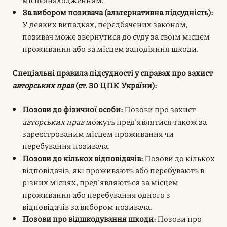
За вибором позивача (альтернативна підсудність):
У деяких випадках, передбачених законом,
позивач може звернутися до суду за своїм місцем
проживання або за місцем заподіяння шкоди.
Спеціальні правила підсудності у справах про захист
авторських прав
(ст. 30 ЦПК України):
Позови до фізичної особи:
Позови про захист
авторських прав
можуть пред’являтися також за
зареєстрованим місцем проживання чи
перебування позивача.
Позови до кількох відповідачів:
Позови до кількох
відповідачів, які проживають або перебувають в
різних місцях, пред’являються за місцем
проживання або перебування одного з
відповідачів за вибором позивача.
Позови про відшкодування шкоди:
Позови про