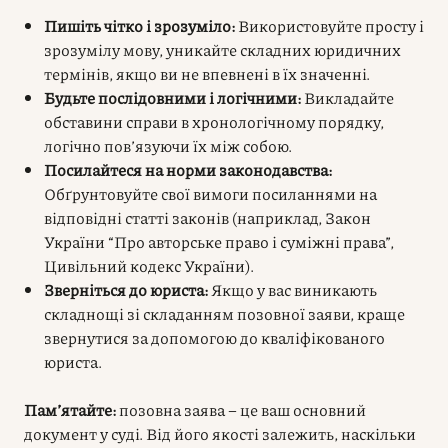
Пишіть чітко і зрозуміло:
Використовуйте просту і
зрозумілу мову, уникайте складних юридичних
термінів, якщо ви не впевнені в їх значенні.
Будьте послідовними і логічними:
Викладайте
обставини справи в хронологічному порядку,
логічно пов’язуючи їх між собою.
Посилайтеся на норми законодавства:
Обґрунтовуйте свої вимоги посиланнями на
відповідні статті законів (наприклад, Закон
України “Про авторське право і суміжні права”,
Цивільний кодекс України).
Зверніться до юриста:
Якщо у вас виникають
складнощі зі складанням позовної заяви, краще
звернутися за допомогою до кваліфікованого
юриста.
Пам’ятайте:
позовна заява – це ваш основний
документ у суді. Від його якості залежить, наскільки