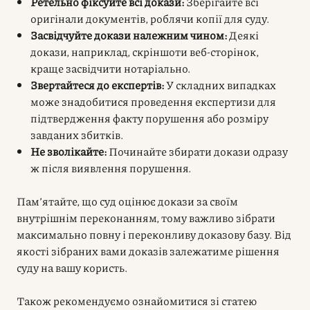
Ретельно фіксуйте всі докази:
Зберігайте всі
оригінали документів, роблячи копії для суду.
Засвідчуйте докази належним чином:
Деякі
докази, наприклад, скріншоти веб-сторінок,
краще засвідчити нотаріально.
Звертайтеся до експертів:
У складних випадках
може знадобитися проведення експертизи для
підтвердження факту порушення або розміру
завданих збитків.
Не зволікайте:
Починайте збирати докази одразу
ж після виявлення порушення.
Пам’ятайте, що суд оцінює докази за своїм
внутрішнім переконанням, тому важливо зібрати
максимально повну і переконливу доказову базу. Від
якості зібраних вами доказів залежатиме рішення
суду на вашу користь.
Також рекомендуємо ознайомитися зі статею