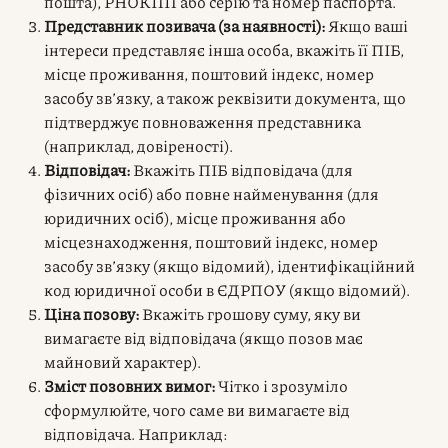
пошта), РНОКПП або серію та номер паспорта.
Представник позивача (за наявності):
Якщо ваші
інтереси представляє інша особа, вкажіть її ПІБ,
місце проживання, поштовий індекс, номер
засобу зв’язку, а також реквізити документа, що
підтверджує повноваження представника
(наприклад, довіреності).
Відповідач:
Вкажіть ПІБ відповідача (для
фізичних осіб) або повне найменування (для
юридичних осіб), місце проживання або
місцезнаходження, поштовий індекс, номер
засобу зв’язку (якщо відомий), ідентифікаційний
код юридичної особи в ЄДРПОУ (якщо відомий).
Ціна позову:
Вкажіть грошову суму, яку ви
вимагаєте від відповідача (якщо позов має
майновий характер).
Зміст позовних вимог:
Чітко і зрозуміло
сформулюйте, чого саме ви вимагаєте від
відповідача. Наприклад: