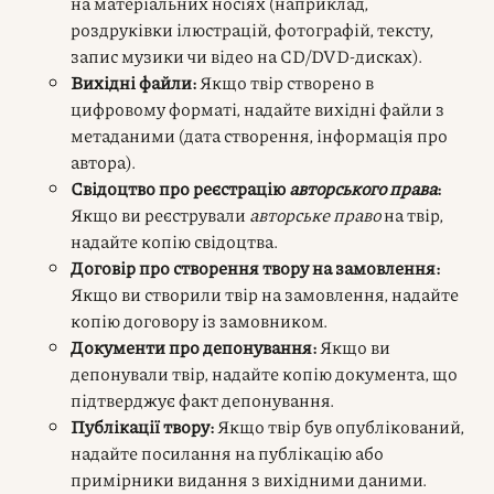
на матеріальних носіях (наприклад,
роздруківки ілюстрацій, фотографій, тексту,
запис музики чи відео на CD/DVD-дисках).
Вихідні файли:
Якщо твір створено в
цифровому форматі, надайте вихідні файли з
метаданими (дата створення, інформація про
автора).
Свідоцтво про реєстрацію
авторського права
:
Якщо ви реєстрували
авторське право
на твір,
надайте копію свідоцтва.
Договір про створення твору на замовлення:
Якщо ви створили твір на замовлення, надайте
копію договору із замовником.
Документи про депонування:
Якщо ви
депонували твір, надайте копію документа, що
підтверджує факт депонування.
Публікації твору:
Якщо твір був опублікований,
надайте посилання на публікацію або
примірники видання з вихідними даними.