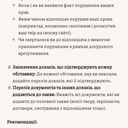
Коли і як ви виявили факт порушення ваших
прав.
Яким чином відповідач порушив ваші права
(наприклад, незаконно скопіював і розмістив
ваш твір на своєму сайті).
Чи зверталися ви до відповідача з вимогою
припинити порушення в рамках досудового
врегулювання.
Зазначення доказів, що підтверджують кожну
обставину:
До кожної обставини, яку ви виклали,
додайте перелік доказів, які її підтверджують.
Перелік документів та інших доказів, що
додаються до заяви:
Вкажіть всі документи, які ви
додаєте до позовної заяви (копії твору, скріншоти,
договори, листування з відповідачем тощо).
Рекомендації: