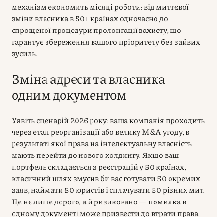
механізм економить місяці роботи: від миттєвої
зміни власника в 50+ країнах одночасно до
спрощеної процедури пролонгації захисту, що
гарантує збереження вашого пріоритету без зайвих
зусиль.
Зміна адреси та власника
одним документом
Уявіть сценарій 2026 року: ваша компанія проходить
через етап реорганізації або велику M&A угоду, в
результаті якої права на інтелектуальну власність
мають перейти до нового холдингу. Якщо ваш
портфель складається з реєстрацій у 50 країнах,
класичний шлях змусив би вас готувати 50 окремих
заяв, наймати 50 юристів і сплачувати 50 різних мит.
Це не лише дорого, а й ризиковано — помилка в
одному документі може призвести до втрати права