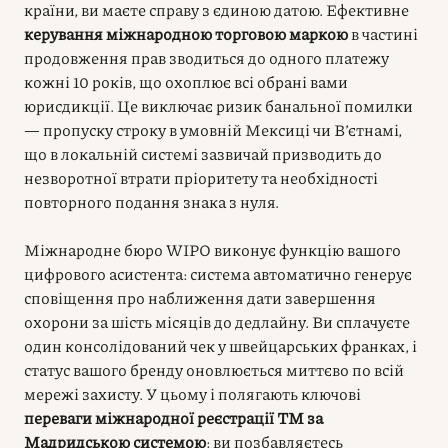
країни, ви маєте справу з єдиною датою. Ефективне
керування міжнародною торговою маркою
в частині
продовження прав зводиться до одного платежу
кожні 10 років, що охоплює всі обрані вами
юрисдикції. Це виключає ризик банальної помилки
— пропуску строку в умовній Мексиці чи В’єтнамі,
що в локальній системі зазвичай призводить до
незворотної втрати пріоритету та необхідності
повторного подання знака з нуля.
Міжнародне бюро WIPO виконує функцію вашого
цифрового асистента: система автоматично генерує
сповіщення про наближення дати завершення
охорони за шість місяців до дедлайну. Ви сплачуєте
один консолідований чек у швейцарських франках, і
статус вашого бренду оновлюється миттєво по всій
мережі захисту. У цьому і полягають ключові
переваги міжнародної реєстрації ТМ за
Мадридською системою
: ви позбавляєтесь