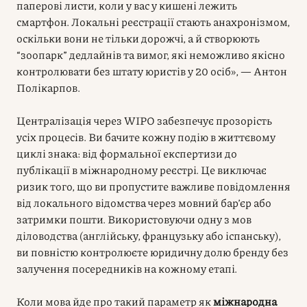
паперові листи, коли у вас у кишені лежить
смартфон. Локальні реєстрації стають анахронізмом,
оскільки вони не тільки дорожчі, а й створюють
“зоопарк” дедлайнів та вимог, які неможливо якісно
контролювати без штату юристів у 20 осіб», — Антон
Полікарпов.
Централізація через WIPO забезпечує прозорість
усіх процесів. Ви бачите кожну подію в життєвому
циклі знака: від формальної експертизи до
публікації в міжнародному реєстрі. Це виключає
ризик того, що ви пропустите важливе повідомлення
від локального відомства через мовний бар’єр або
затримки пошти. Використовуючи одну з мов
діловодства (англійську, французьку або іспанську),
ви повністю контролюєте юридичну долю бренду без
залучення посередників на кожному етапі.
Коли мова йде про такий параметр як
міжнародна