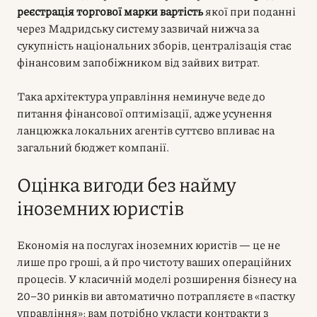
реєстрація торгової марки вартість
якої при поданні
через Мадридську систему зазвичай нижча за
сукупність національних зборів, централізація стає
фінансовим запобіжником від зайвих витрат.
Така архітектура управління неминуче веде до
питання фінансової оптимізації, адже усунення
ланцюжка локальних агентів суттєво впливає на
загальний бюджет компанії.
Оцінка вигоди без найму
іноземних юристів
Економія на послугах іноземних юристів — це не
лише про гроші, а й про чистоту ваших операційних
процесів. У класичній моделі розширення бізнесу на
20–30 ринків ви автоматично потрапляєте в «пастку
управління»: вам потрібно укласти контракти з