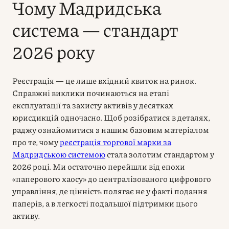
Чому Мадридська
система — стандарт
2026 року
Реєстрація — це лише вхідний квиток на ринок.
Справжні виклики починаються на етапі
експлуатації та захисту активів у десятках
юрисдикцій одночасно. Щоб розібратися в деталях,
раджу ознайомитися з нашим базовим матеріалом
про те, чому
реєстрація торгової марки за
Мадридською системою
стала золотим стандартом у
2026 році. Ми остаточно перейшли від епохи
«паперового хаосу» до централізованого цифрового
управління, де цінність полягає не у факті подання
паперів, а в легкості подальшої підтримки цього
активу.