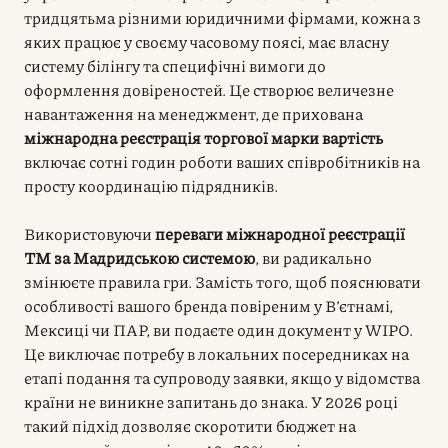
тридцятьма різними юридичними фірмами, кожна з
яких працює у своєму часовому поясі, має власну
систему білінгу та специфічні вимоги до
оформлення довіреностей. Це створює величезне
навантаження на менеджмент, де прихована
міжнародна реєстрація торгової марки вартість
включає сотні годин роботи ваших співробітників на
просту координацію підрядників.
Використовуючи
переваги міжнародної реєстрації
ТМ за Мадридською системою
, ви радикально
змінюєте правила гри. Замість того, щоб пояснювати
особливості вашого бренда повіреним у В’єтнамі,
Мексиці чи ПАР, ви подаєте один документ у WIPO.
Це виключає потребу в локальних посередниках на
етапі подання та супроводу заявки, якщо у відомства
країни не виникне запитань до знака. У 2026 році
такий підхід дозволяє скоротити бюджет на