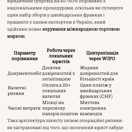
юридичний супровід на 40–60% порівняно з
національними процедурами, оскільки ви сплачуєте
один набір зборів у швейцарських франках і
працюєте з одним експертом в Україні, який
здійснює повне
керування міжнародною торговою
маркою
.
Робота через
Параметр
Централізація
локальних
порівняння
через WIPO
юристів
Десятки
Жодних
Документообіг
довіреностей з
довіреностей для
легалізацією
більшості країн
Оплата в 20+
Один платіж у
Валютні
локальних
швейцарських
ризики
валютах
франках (CHF)
Місяці на
Миттєва
Часові витрати
пересилку
електронна
паперів поштою
взаємодія
Така архітектура захисту знімає операційні ризики:
ви застраховані від того, що іноземний юрист забуде