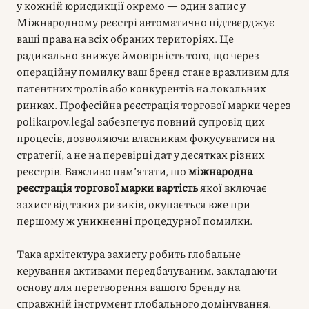
у кожній юрисдикції окремо — один запис у
Міжнародному реєстрі автоматично підтверджує
ваші права на всіх обраних територіях. Це
радикально знижує ймовірність того, що через
операційну помилку ваш бренд стане вразливим для
патентних тролів або конкурентів на локальних
ринках. Професійна реєстрація торгової марки через
polikarpov.legal забезпечує повний супровід цих
процесів, дозволяючи власникам фокусуватися на
стратегії, а не на перевірці дат у десятках різних
реєстрів. Важливо пам’ятати, що
міжнародна
реєстрація торгової марки вартість
якої включає
захист від таких ризиків, окупається вже при
першому ж уникненні процедурної помилки.
Така архітектура захисту робить глобальне
керування активами передбачуваним, закладаючи
основу для перетворення вашого бренду на
справжній інструмент глобального домінування.