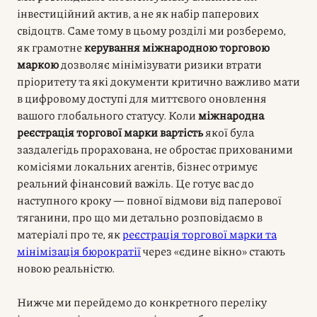
інвестиційний актив, а не як набір паперових
свідоцтв. Саме тому в цьому розділі ми розберемо,
як грамотне
керування міжнародною торговою
маркою
дозволяє мінімізувати ризики втрати
пріоритету та які документи критично важливо мати
в цифровому доступі для миттєвого оновлення
вашого глобального статусу. Коли
міжнародна
реєстрація торгової марки вартість
якої була
заздалегідь прорахована, не обростає прихованими
комісіями локальних агентів, бізнес отримує
реальний фінансовий важіль. Це готує вас до
наступного кроку — повної відмови від паперової
тяганини, про що ми детально розповідаємо в
матеріалі про те, як
реєстрація торгової марки та
мінімізація бюрократії
через «єдине вікно» стають
новою реальністю.
Нижче ми перейдемо до конкретного переліку