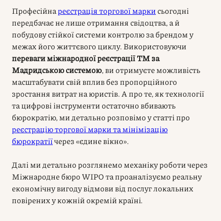
Професійна
реєстрація торгової марки
сьогодні
передбачає не лише отримання свідоцтва, а й
побудову стійкої системи контролю за брендом у
межах його життєвого циклу. Використовуючи
переваги міжнародної реєстрації ТМ за
Мадридською системою
, ви отримуєте можливість
масштабувати свій вплив без пропорційного
зростання витрат на юристів. А про те, як технології
та цифрові інструменти остаточно вбивають
бюрократію, ми детально розповімо у статті про
реєстрацію торгової марки та мінімізацію
бюрократії
через «єдине вікно».
Далі ми детально розглянемо механіку роботи через
Міжнародне бюро WIPO та проаналізуємо реальну
економічну вигоду відмови від послуг локальних
повірених у кожній окремій країні.