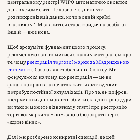
центральному реєстрі WIPO автоматично оновлює
дані в усьому світі. Це дозволяє уникнути
розсинхронізації даних, коли в одній країні
власником ТМ значиться стара юридична особа, а в
іншій — вже нова.
Щоб зрозуміти фундамент цього процесу,
рекомендую ознайомитися з нашим матеріалом про
те, чому
реєстрація торгової марки за Мадридською
системою
є базою для глобального бізнесу. Ми
фокусуємося на тому, що реєстрація — це не
фінальна крапка, а початок життя активу, який
потребує постійної актуалізації. Про те, як цифрові
інструменти допомагають обійти складні процедури,
ви також можете дізнатися у статті про реєстрацію
торгової марки та мінімізацію бюрократії через
«єдине вікно».
Далі ми розберемо конкретні сценарії, де цей