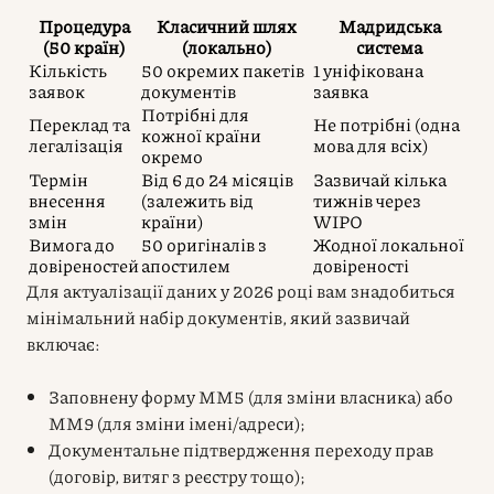
Процедура
Класичний шлях
Мадридська
(50 країн)
(локально)
система
Кількість
50 окремих пакетів
1 уніфікована
заявок
документів
заявка
Потрібні для
Переклад та
Не потрібні (одна
кожної країни
легалізація
мова для всіх)
окремо
Термін
Від 6 до 24 місяців
Зазвичай кілька
внесення
(залежить від
тижнів через
змін
країни)
WIPO
Вимога до
50 оригіналів з
Жодної локальної
довіреностей
апостилем
довіреності
Для актуалізації даних у 2026 році вам знадобиться
мінімальний набір документів, який зазвичай
включає:
Заповнену форму MM5 (для зміни власника) або
MM9 (для зміни імені/адреси);
Документальне підтвердження переходу прав
(договір, витяг з реєстру тощо);