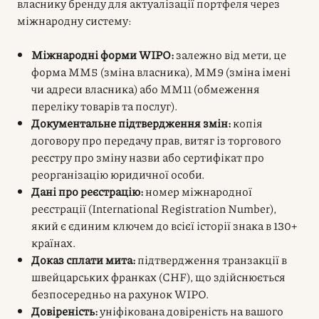
власнику бренду для актуалізації портфеля через
міжнародну систему:
Міжнародні форми WIPO:
залежно від мети, це
форма MM5 (зміна власника), MM9 (зміна імені
чи адреси власника) або MM11 (обмеження
переліку товарів та послуг).
Документальне підтвердження змін:
копія
договору про передачу прав, витяг із торгового
реєстру про зміну назви або сертифікат про
реорганізацію юридичної особи.
Дані про реєстрацію:
номер міжнародної
реєстрації (International Registration Number),
який є єдиним ключем до всієї історії знака в 130+
країнах.
Доказ сплати мита:
підтвердження транзакції в
швейцарських франках (CHF), що здійснюється
безпосередньо на рахунок WIPO.
Довіреність:
уніфікована довіреність на вашого