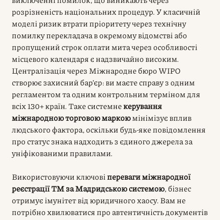
розрізненість національних процедур. У класичній
моделі ризик втрати пріоритету через технічну
помилку перекладача в окремому відомстві або
пропущений строк оплати мита через особливості
місцевого календаря є надзвичайно високим.
Централізація через Міжнародне бюро WIPO
створює захисний бар’єр: ви маєте справу з одним
регламентом та одним контрольним терміном для
всіх 130+ країн. Таке системне
керування
міжнародною торговою маркою
мінімізує вплив
людського фактора, оскільки будь-яке повідомлення
про статус знака надходить з єдиного джерела за
уніфікованими правилами.
Використовуючи ключові
переваги міжнародної
реєстрації ТМ за Мадридською системою
, бізнес
отримує імунітет від юридичного хаосу. Вам не
потрібно хвилюватися про автентичність документів