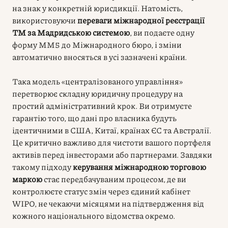
на знак у конкретній юрисдикції. Натомість,
використовуючи
переваги міжнародної реєстрації
ТМ за Мадридською системою
, ви подаєте одну
форму MM5 до Міжнародного бюро, і зміни
автоматично вносяться в усі зазначені країни.
Така модель «централізованого управління»
перетворює складну юридичну процедуру на
простий адміністративний крок. Ви отримуєте
гарантію того, що дані про власника будуть
ідентичними в США, Китаї, країнах ЄС та Австралії.
Це критично важливо для чистоти вашого портфеля
активів перед інвесторами або партнерами. Завдяки
такому підходу
керування міжнародною торговою
маркою
стає передбачуваним процесом, де ви
контролюєте статус змін через єдиний кабінет
WIPO, не чекаючи місяцями на підтвердження від
кожного національного відомства окремо.