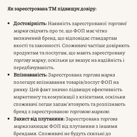
Як зареєстрована ТМ підвищує довіру:
Достовірність:
Наявність зареєстрованої
торгової
марки
свідчить про те, що ФОП має чітко
визначений бренд, що відповідає стандартам
якості та законності. Споживачі частіше довіряють
продуктам та послугам, що мають зареєстровану
торгову марку
, оскільки це вказує на надійність і
передбачуваність.
Впізнаваність:
Зареєстрована
торгова марка
полегшує впізнавання товарів/послуг ФОП на
ринку. Цей факт значно підвищує ефективність
маркетингу та комунікації з клієнтами, оскільки
споживачі легше запам’ятовують та розпізнають
бренд з зареєстрованою
торговою маркою
.
Захист від плутанини:
Зареєстрована
торгова
марка
захищає ФОП від плутанини з іншими
брендами. Споживачі не будуть схильні до