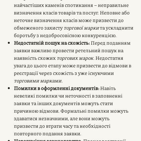
найчастіших каменів спотикання – неправильне
визначення класів товарів та послуг. Неповне або
неточне визначення класів може призвести до
обмеженого захисту
торгової марки
та ускладнити
боротьбу з недобросовісною конкуренцією.
Недостатній пошук на схожість:
Перед поданням
заявки важливо провести ретельний пошук на
наявність схожих
торгових марок
. Недостатня
увага до цього етапу може призвести до відмови в
реєстрації через схожість з уже існуючими
торговими марками
.
Помилки в оформленні документів:
Навіть
невеликі помилки чи неточності в заповненні
заявки та інших документів можуть стати
причиною відмови. Формальні помилки можуть
здаватися незначними, але вони можуть
призвести до втрати часу та необхідності
повторного подання заявки.
Нерозуміння законодавства:
Процес реєстрації