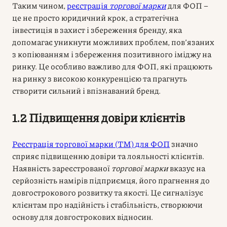
Таким чином,
реєстрація
торгової марки
для ФОП –
це не просто юридичний крок, а стратегічна
інвестиція в захист і збереження бренду, яка
допомагає уникнути можливих проблем, пов’язаних
з копіюванням і збереження позитивного іміджу на
ринку. Це особливо важливо для ФОП, які працюють
на ринку з високою конкуренцією та прагнуть
створити сильний і впізнаваний бренд.
1.2 Підвищення довіри клієнтів
Реєстрація торгової марки (ТМ) для ФОП
значно
сприяє підвищенню довіри та лояльності клієнтів.
Наявність зареєстрованої
торгової марки
вказує на
серйозність намірів підприємця, його прагнення до
довгострокового розвитку та якості. Це сигналізує
клієнтам про надійність і стабільність, створюючи
основу для довгострокових відносин.