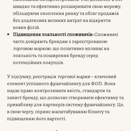
швидко та ефективно розширювати свою мережу,
збільшуючи охоплення ринку та обсяг продажів
без додаткових великих витрат на відкриття
нових філій.
Підвищення лояльності споживачів:
Споживачі
часто довіряють брендам з зареєстрованою
торговою маркою
, що позитивно впливає на
лояльність та поширення бренду серед
потенційних покупців.
У підсумку, реєстрація
торгової марки
– ключовий
елемент успішного франчайзингу для ФОП. Вона
надає право контролювати якість, стандарти та
захист бренду, що дозволяє створювати ефективну та
привабливу для партнерів систему франчайзингу. Це,
в свою чергу, сприяє масштабуванню бізнесу та
підвищенню його вартості.