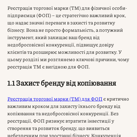
Реєстрація торгової марки (ТМ) для фізичної особи-
підприємця (ФОП) – це стратегічно важливий крок,
що надає значні переваги в захисті та розвитку
бізнесу. Вона не просто формальність, а потужний
інструмент, який захищає ваш бренд від
недобросовісної конкуренції, підвищує довіру
клієнтів та розширює можливості для розвитку. У
цьому розділі ми розглянемо ключові причини, чому
реєстрація ТМ є вигідною для ФОП.
1.1 Захист бренду від копіювання
Реєстрація торгової марки (ТМ) для ФОП
є критично
важливим кроком для захисту їхнього бренду від
копіювання та недобросовісної конкуренції. Без
реєстрації, ФОП ризикує втратити інвестиції у
створення та розвиток бренду, що виявиться
небезпечним при зростанні бізнесу. Конкуренція