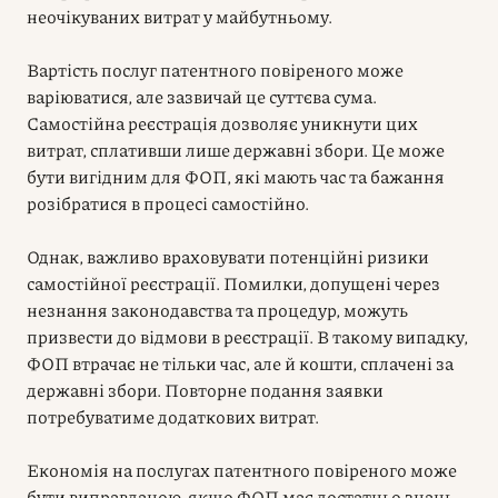
неочікуваних витрат у майбутньому.
Вартість послуг патентного повіреного може
варіюватися, але зазвичай це суттєва сума.
Самостійна реєстрація дозволяє уникнути цих
витрат, сплативши лише державні збори. Це може
бути вигідним для ФОП, які мають час та бажання
розібратися в процесі самостійно.
Однак, важливо враховувати потенційні ризики
самостійної реєстрації. Помилки, допущені через
незнання законодавства та процедур, можуть
призвести до відмови в реєстрації. В такому випадку,
ФОП втрачає не тільки час, але й кошти, сплачені за
державні збори. Повторне подання заявки
потребуватиме додаткових витрат.
Економія на послугах патентного повіреного може
бути виправданою, якщо ФОП має достатньо знань