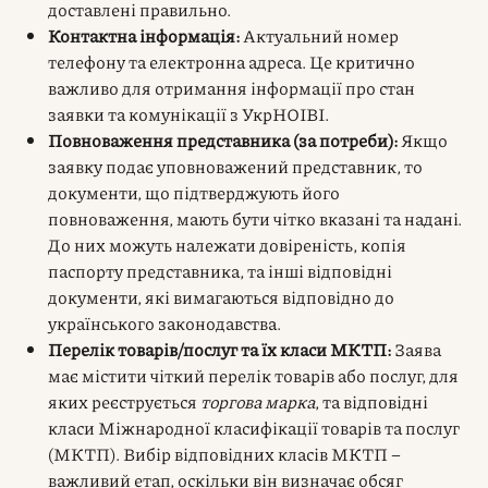
доставлені правильно.
Контактна інформація:
Актуальний номер
телефону та електронна адреса. Це критично
важливо для отримання інформації про стан
заявки та комунікації з УкрНОІВІ.
Повноваження представника (за потреби):
Якщо
заявку подає уповноважений представник, то
документи, що підтверджують його
повноваження, мають бути чітко вказані та надані.
До них можуть належати довіреність, копія
паспорту представника, та інші відповідні
документи, які вимагаються відповідно до
українського законодавства.
Перелік товарів/послуг та їх класи МКТП:
Заява
має містити чіткий перелік товарів або послуг, для
яких реєструється
торгова марка
, та відповідні
класи Міжнародної класифікації товарів та послуг
(МКТП). Вибір відповідних класів МКТП –
важливий етап, оскільки він визначає обсяг