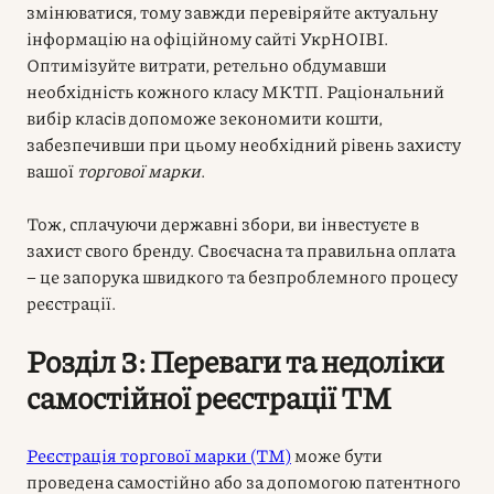
змінюватися, тому завжди перевіряйте актуальну
інформацію на офіційному сайті УкрНОІВІ.
Оптимізуйте витрати, ретельно обдумавши
необхідність кожного класу МКТП. Раціональний
вибір класів допоможе зекономити кошти,
забезпечивши при цьому необхідний рівень захисту
вашої
торгової марки
.
Тож, сплачуючи державні збори, ви інвестуєте в
захист свого бренду. Своєчасна та правильна оплата
– це запорука швидкого та безпроблемного процесу
реєстрації.
Розділ 3: Переваги та недоліки
самостійної реєстрації ТМ
Реєстрація торгової марки (ТМ)
може бути
проведена самостійно або за допомогою патентного