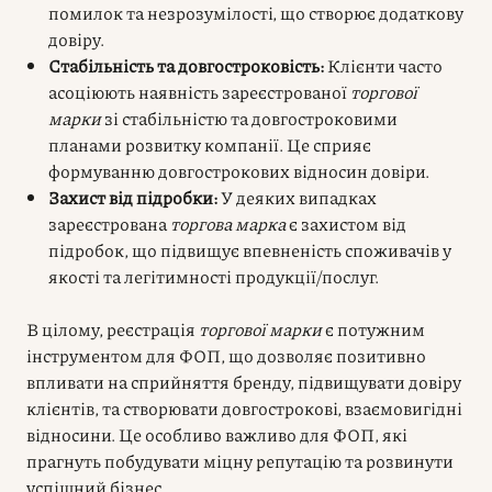
помилок та незрозумілості, що створює додаткову
довіру.
Стабільність та довгостроковість:
Клієнти часто
асоціюють наявність зареєстрованої
торгової
марки
зі стабільністю та довгостроковими
планами розвитку компанії. Це сприяє
формуванню довгострокових відносин довіри.
Захист від підробки:
У деяких випадках
зареєстрована
торгова марка
є захистом від
підробок, що підвищує впевненість споживачів у
якості та легітимності продукції/послуг.
В цілому, реєстрація
торгової марки
є потужним
інструментом для ФОП, що дозволяє позитивно
впливати на сприйняття бренду, підвищувати довіру
клієнтів, та створювати довгострокові, взаємовигідні
відносини. Це особливо важливо для ФОП, які
прагнуть побудувати міцну репутацію та розвинути
успішний бізнес.