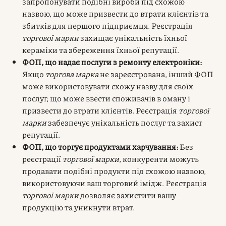
запропонувати подібні вироби під схожою
назвою, що може призвести до втрати клієнтів та
збитків для першого підприємця. Реєстрація
торгової марки
захищає унікальність їхньої
кераміки та збереження їхньої репутації.
ФОП, що надає послуги з ремонту електроніки:
Якщо
торгова марка
не зареєстрована, інший ФОП
може використовувати схожу назву для своїх
послуг, що може ввести споживачів в оману і
призвести до втрати клієнтів. Реєстрація
торгової
марки
забезпечує унікальність послуг та захист
репутації.
ФОП, що торгує продуктами харчування:
Без
реєстрації
торгової марки
, конкуренти можуть
продавати подібні продукти під схожою назвою,
використовуючи ваш торговий імідж. Реєстрація
торгової марки
дозволяє захистити вашу
продукцію та уникнути втрат.