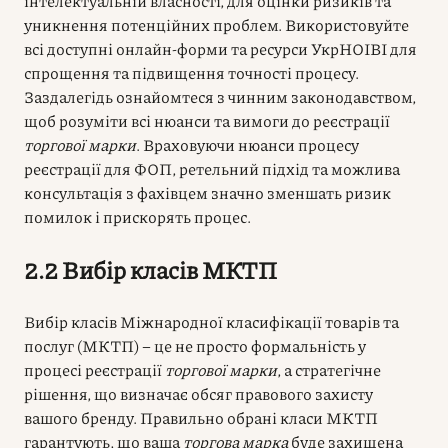
інтелектуальній власності, для оцінки ризиків та
уникнення потенційних проблем. Використовуйте
всі доступні онлайн-форми та ресурси УкрНОІВІ для
спрощення та підвищення точності процесу.
Заздалегідь ознайомтеся з чинним законодавством,
щоб розуміти всі нюанси та вимоги до реєстрації
торгової марки
. Враховуючи нюанси процесу
реєстрації для ФОП, ретельний підхід та можлива
консультація з фахівцем значно зменшать ризик
помилок і прискорять процес.
2.2 Вибір класів МКТП
Вибір класів Міжнародної класифікації товарів та
послуг (МКТП) – це не просто формальність у
процесі реєстрації
торгової марки
, а стратегічне
рішення, що визначає обсяг правового захисту
вашого бренду. Правильно обрані класи МКТП
гарантують, що ваша
торгова марка
буде захищена