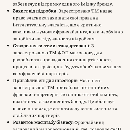
забезпечує підтримку єдиного іміджу бренду.
Захист від підробки:
Зареєстрована ТМ надає
право власника захищати свої права на
інтелектуальну власність, що є критично
важливим в умовах франчайзингу, коли необхідно
запобігти наслідуванню та підробкам.
Створення системи стандартизації:
З
зареєстрованою ТМ ФОП має основу для
розробки та впровадження стандартів якості,
процесів та сервісів, які будуть обов’язковими для
всіх франчайзі-партнерів.
Привабливість для інвесторів:
Наявність
зареєстрованої ТМ приваблює потенційних
франчайзі-партнерів, які оцінюють стабільність,
надійність та захищеність бренду. Це збільшує
шанси на знаходження та залучення сильних та
стабільних партнерів.
Розвиток масштабу бізнесу:
Франчайзинг,
заснований на зареєстрованій ТМ, дозволяє ФОП