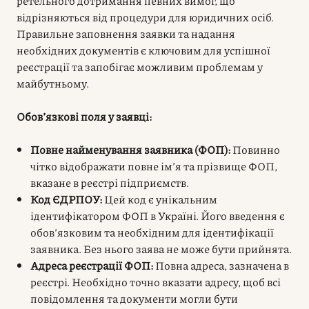
ретельного дотримання певних вимог, що
відрізняються від процедури для юридичних осіб.
Правильне заповнення заявки та надання
необхідних документів є ключовим для успішної
реєстрації та запобігає можливим проблемам у
майбутньому.
Обов’язкові поля у заявці:
Повне найменування заявника (ФОП):
Повинно
чітко відображати повне ім’я та прізвище ФОП,
вказане в реєстрі підприємств.
Код ЄДРПОУ:
Цей код є унікальним
ідентифікатором ФОП в Україні. Його введення є
обов’язковим та необхідним для ідентифікації
заявника. Без нього заява не може бути прийнята.
Адреса реєстрації ФОП:
Повна адреса, зазначена в
реєстрі. Необхідно точно вказати адресу, щоб всі
повідомлення та документи могли бути