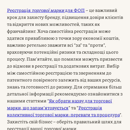
Реєстрація
торгової марки
для ФОП
– це важливий
крок для захисту бренду, підвищення довіри клієнтів
та відкриття нових можливостей, таких як
франчайзинг. Хоча самостійна реєстрація може
здатися привабливою з точки зору економії коштів,
важливо ретельно зважити всі “за” та “проти”,
враховуючи потенційні ризики та складнощі цього
процесу. Пам’ятайте, що помилки можуть призвести
до відмови в реєстрації та додаткових витрат. Вибір
між самостійною реєстрацією та зверненням до
патентного повіреного залежить від ваших ресурсів,
знань та готовності до ризику. Для отримання більш
детальної інформації рекомендуємо ознайомитися з
нашими статтями “
Як обрати назву для торгової
марки, що запам’ятовується
” та “
Реєстрація
колективної торгової марки: переваги та процедура
“.
Захистіть свій бізнес – оберіть правильний шлях для
реєстрації вашої
торгової марки
.