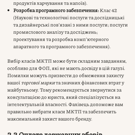
продуктів харчування та напоїв).
Розробка програмного забезпечення:
Клас 42
(Наукові та технологічні послуги та дослідницькі
та дизайнерські пов’язані з ними послуги; послуги
промислового аналізу та досліджень;
проектування та розробка комп’ютерного
апаратного та програмного забезпечення).
Вибір класів МКТП може бути складним завданням,
особливо для ФОП, які не мають досвіду в цій галузі.
Помилки можуть призвести до обмеження захисту
вашої
торгової марки
та значних фінансових втрат у
майбутньому. Тому рекомендується звернутися за
консультацією до юриста, який спеціалізується на
інтелектуальній власності. Фахівець допоможе вам
правильно вибрати класи МКТП та забезпечить
максимальний захист вашого бренду.
2.3 Оплата державних зборів