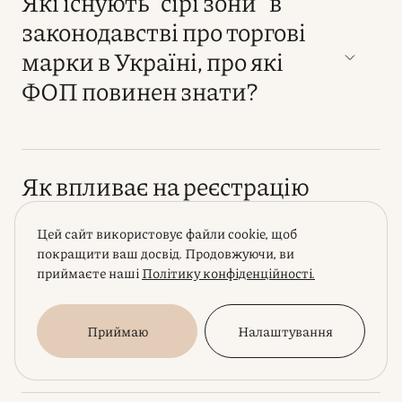
Які існують "сірі зони" в
законодавстві про торгові
марки в Україні, про які
ФОП повинен знати?
Як впливає на реєстрацію
ТМ використання третіх
Цей сайт використовує файли cookie, щоб
осіб (інфлюенсерів,
покращити ваш досвід. Продовжуючи, ви
амбасадорів) для
приймаєте наші
Політику конфіденційності.
просування бренду ще до
подачі заявки?
Приймаю
Налаштування