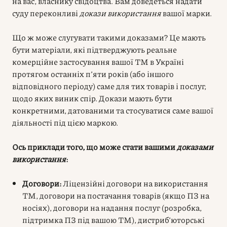
на вас, власнику свідоцтва. Вам доведеться надати
суду переконливі
докази використання
вашої марки.
Що ж може слугувати такими доказами? Це мають
бути матеріали, які підтверджують реальне
комерційне застосування вашої ТМ в Україні
протягом останніх п’яти років (або іншого
відповідного періоду) саме для тих товарів і послуг,
щодо яких виник спір. Докази мають бути
конкретними, датованими та стосуватися саме вашої
діяльності під цією маркою.
Ось приклади того, що може стати вашими
доказами
використання
:
Договори:
Ліцензійні договори на використання
ТМ, договори на постачання товарів (якщо ПЗ на
носіях), договори на надання послуг (розробка,
підтримка ПЗ під вашою ТМ), дистриб’юторські