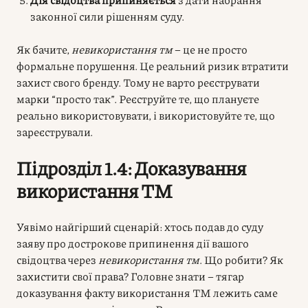
законної сили рішенням суду.
Як бачите,
невикористання тм
– це не просто
формальне порушення. Це реальний ризик втратити
захист свого бренду. Тому не варто реєструвати
марки “просто так”. Реєструйте те, що плануєте
реально використовувати, і використовуйте те, що
зареєстрували.
Підрозділ 1.4: Доказування
використання ТМ
Уявімо найгірший сценарій: хтось подав до суду
заяву про дострокове припинення дії вашого
свідоцтва через
невикористання тм
. Що робити? Як
захистити свої права? Головне знати – тягар
доказування факту використання ТМ лежить саме