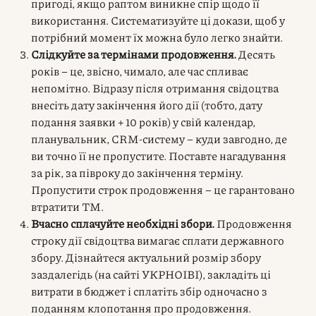
пригоді, якщо раптом виникне спір щодо її
використання. Систематизуйте ці докази, щоб у
потрібний момент їх можна було легко знайти.
Слідкуйте за термінами продовження.
Десять
років – це, звісно, чимало, але час спливає
непомітно. Відразу після отримання свідоцтва
внесіть дату закінчення його дії (тобто, дату
подання заявки + 10 років) у свій календар,
планувальник, CRM-систему – куди завгодно, де
ви точно її не пропустите. Поставте нагадування
за рік, за півроку до закінчення терміну.
Пропустити строк продовження – це гарантовано
втратити ТМ.
Вчасно сплачуйте необхідні збори.
Продовження
строку дії свідоцтва вимагає сплати державного
збору. Дізнайтеся актуальний розмір збору
заздалегідь (на сайті УКРНОІВІ), закладіть ці
витрати в бюджет і сплатіть збір одночасно з
поданням клопотання про продовження.