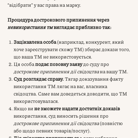
“відібрати” у вас права на марку.
Процедура дострокового припинення через
невикористання тм
виглядає приблизно так:
Зацікавлена особа
(наприклад, конкурент, який
хоче зареєструвати схожу ТМ) збирає докази того,
що ваша ТМ не використовується.
Ця особа
подає позовну заяву
до суду про
дострокове припинення дії свідоцтва
на вашу ТМ.
Суд розглядає справу.
Тягар доказування факту
використання ТМ лягає на вас, власника
свідоцтва. Саме вам доведеться доводити, що ТМ
використовувалася.
Якщо ви
не зможете надати достатніх доказів
використання, суд виносить рішення про
дострокове припинення дії свідоцтва
(повністю
або щодо певних товарів/послуг).
Дія свідоцтва припиняється
з дати набрання