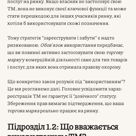
послуг на ринку. Якщо власник не застосовує свою
ТМ, вона не виконує своєї ключової функції та може
стати перешкодою для інших учасників ринку, які
хотіли б використовувати схожі позначення.
Тому стратегія “зареєструвати і забути” є надто
ризикованою.
Обов’язок використання
передбачає,
що ви повинні активно застосовувати свою
торгову
марку
у комерційній діяльності саме для тих товарів
і послуг, для яких вона отримала правову охорону.
Що конкретно закон розуміє під “використанням”?
Це ми розглянемо далі. Головне усвідомити зараз:
реєстрація ТМ не гарантує її “довічного” статусу.
Збереження прав вимагає підтвердження, що ваша
торгова марка
реально працює на ринку.
Підрозділ 1.2: Що вважається