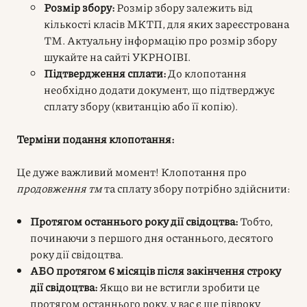
Розмір збору:
Розмір збору залежить від
кількості класів МКТП, для яких зареєстрована
ТМ. Актуальну інформацію про розмір збору
шукайте на сайті УКРНОІВІ.
Підтвердження сплати:
До клопотання
необхідно додати документ, що підтверджує
сплату збору (квитанцію або її копію).
Терміни подання клопотання:
Це дуже важливий момент! Клопотання про
продовження тм
та сплату збору потрібно здійснити:
Протягом останнього року дії свідоцтва:
Тобто,
починаючи з першого дня останнього, десятого
року дії свідоцтва.
АБО протягом 6 місяців після закінчення строку
дії свідоцтва:
Якщо ви не встигли зробити це
протягом останнього року, у вас є ще півроку