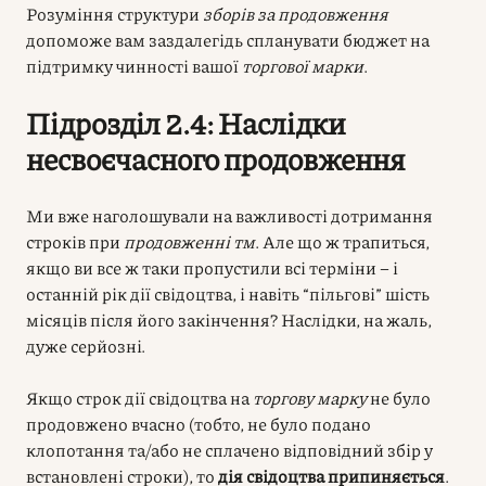
Розуміння структури
зборів за продовження
допоможе вам заздалегідь спланувати бюджет на
підтримку чинності вашої
торгової марки
.
Підрозділ 2.4: Наслідки
несвоєчасного продовження
Ми вже наголошували на важливості дотримання
строків при
продовженні тм
. Але що ж трапиться,
якщо ви все ж таки пропустили всі терміни – і
останній рік дії свідоцтва, і навіть “пільгові” шість
місяців після його закінчення? Наслідки, на жаль,
дуже серйозні.
Якщо строк дії свідоцтва на
торгову марку
не було
продовжено вчасно (тобто, не було подано
клопотання та/або не сплачено відповідний збір у
встановлені строки), то
дія свідоцтва припиняється
.