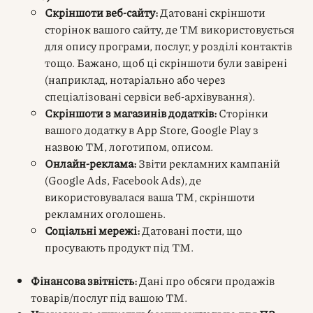
Скріншоти веб-сайту:
Датовані скріншоти
сторінок вашого сайту, де ТМ використовується
для опису програми, послуг, у розділі контактів
тощо. Бажано, щоб ці скріншоти були завірені
(наприклад, нотаріально або через
спеціалізовані сервіси веб-архівування).
Скріншоти з магазинів додатків:
Сторінки
вашого додатку в App Store, Google Play з
назвою ТМ, логотипом, описом.
Онлайн-реклама:
Звіти рекламних кампаній
(Google Ads, Facebook Ads), де
використовувалася ваша ТМ, скріншоти
рекламних оголошень.
Соціальні мережі:
Датовані пости, що
просувають продукт під ТМ.
Фінансова звітність:
Дані про обсяги продажів
товарів/послуг під вашою ТМ.