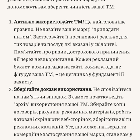
допоможуть вам зберегти чинність вашої ТМ:
Активно використовуйте ТМ!
Це найголовніше
правило. Не давайте вашій марці “припадати
пилом”. Застосовуйте її послідовно і реально для
тих товарів та послуг, які вказані у свідоцтві.
Пам’ятайте про ризик дострокового припинення
дії через невикористання. Кожен рекламний
буклет, кожна згадка на сайті, кожна угода, де
фігурує ваша ТМ, – це цеглинка у фундаменті її
захисту.
Зберігайте докази використання.
Не сподівайтеся
на пам’ять чи випадок. З самого початку ведіть
“архів” використання вашої ТМ. Збирайте копії
договорів, рахунків, рекламних матеріалів, робіть
датовані скріншоти веб-сторінок, зберігайте звіти
рекламних кампаній. Усе, що може підтвердити
комерційне застосування вашої марки, стане вам у