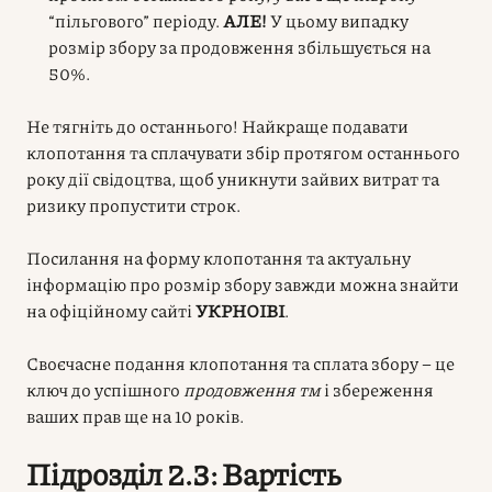
“пільгового” періоду.
АЛЕ!
У цьому випадку
розмір збору за продовження збільшується на
50%.
Не тягніть до останнього! Найкраще подавати
клопотання та сплачувати збір протягом останнього
року дії свідоцтва, щоб уникнути зайвих витрат та
ризику пропустити строк.
Посилання на форму клопотання та актуальну
інформацію про розмір збору завжди можна знайти
на офіційному сайті
УКРНОІВІ
.
Своєчасне подання клопотання та сплата збору – це
ключ до успішного
продовження тм
і збереження
ваших прав ще на 10 років.
Підрозділ 2.3: Вартість