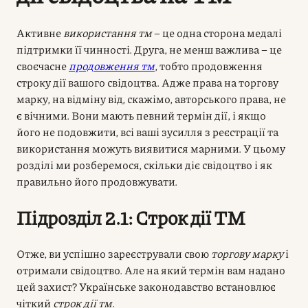
Активне
використання тм
– це одна сторона медалі
підтримки її чинності. Друга, не менш важлива – це
своєчасне
продовження тм
, тобто продовження
строку дії вашого свідоцтва. Адже права на торгову
марку, на відміну від, скажімо, авторського права, не
є вічними. Вони мають певний термін дії, і якщо
його не подовжити, всі ваші зусилля з реєстрації та
використання можуть виявитися марними. У цьому
розділі ми розберемося, скільки діє свідоцтво і як
правильно його продовжувати.
Підрозділ 2.1: Строк дії ТМ
Отже, ви успішно зареєстрували свою
торгову марку
і
отримали свідоцтво. Але на який термін вам надано
цей захист? Українське законодавство встановлює
чіткий
строк дії тм
.