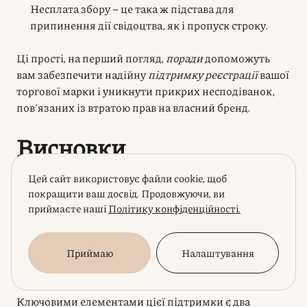
Несплата збору – це така ж підстава для
припинення дії свідоцтва, як і пропуск строку.
Ці прості, на перший погляд,
поради
допоможуть
вам забезпечити надійну
підтримку реєстрації
вашої
торгової марки і уникнути прикрих несподіванок,
пов’язаних із втратою прав на власний бренд.
Висновки
Цей сайт використовує файли cookie, щоб
Отже, підсумуємо.
Отримання свідоцтва на
торгову
покращити ваш досвід. Продовжуючи, ви
марку
– це лише перший крок на шляху до надійного
приймаєте наші
Політику конфіденційності.
захисту вашого бренду. Щоб
чинність свідоцтва
не
припинилася завчасно, а ваша реєстрація
залишалася вашим надійним щитом, необхідна
Приймаю
Налаштування
постійна
підтримка реєстрації
.
Ключовими елементами цієї підтримки є два