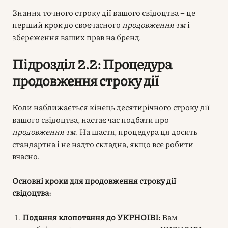
Знання точного строку дії вашого свідоцтва – це
перший крок до своєчасного
продовження тм
і
збереження ваших прав на бренд.
Підрозділ 2.2: Процедура
продовження строку дії
Коли наближається кінець десятирічного строку дії
вашого свідоцтва, настає час подбати про
продовження тм
. На щастя, процедура ця досить
стандартна і не надто складна, якщо все робити
вчасно.
Основні кроки для продовження строку дії
свідоцтва:
Подання клопотання до УКРНОІВІ:
Вам