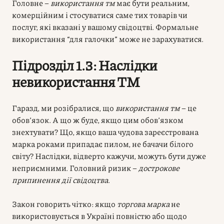
Головне –
використання тм
має бути реальним,
комерційним і стосуватися саме тих товарів чи
послуг, які вказані у вашому свідоцтві. Формальне
використання “для галочки” може не зарахуватися.
Підрозділ 1.3: Наслідки
невикористання ТМ
Гаразд, ми розібралися, що
використання тм
– це
обов’язок. А що ж буде, якщо цим обов’язком
знехтувати? Що, якщо ваша чудова зареєстрована
марка роками припадає пилом, не бачачи білого
світу? Наслідки, відверто кажучи, можуть бути дуже
неприємними. Головний ризик –
дострокове
припинення дії свідоцтва
.
Закон говорить чітко: якщо
торгова марка
не
використовується в Україні повністю або щодо