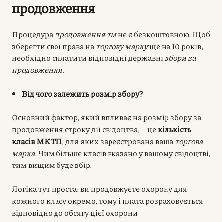
продовження
Процедура
продовження тм
не є безкоштовною. Щоб
зберегти свої права на
торгову марку
ще на 10 років,
необхідно сплатити відповідні державні
збори за
продовження
.
Від чого залежить розмір збору?
Основний фактор, який впливає на розмір збору за
продовження строку дії свідоцтва, – це
кількість
класів МКТП
, для яких зареєстрована ваша
торгова
марка
. Чим більше класів вказано у вашому свідоцтві,
тим вищим буде збір.
Логіка тут проста: ви продовжуєте охорону для
кожного класу окремо, тому і плата розраховується
відповідно до обсягу цієї охорони