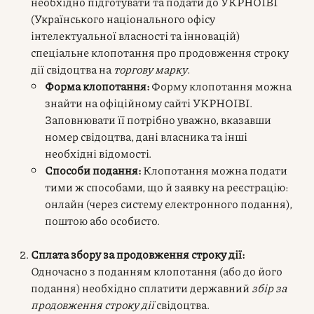
необхідно підготувати та подати до УКРНОІВІ
(Українського національного офісу
інтелектуальної власності та інновацій)
спеціальне клопотання про продовження строку
дії свідоцтва на
торгову марку
.
Форма клопотання:
Форму клопотання можна
знайти на офіційному сайті УКРНОІВІ.
Заповнювати її потрібно уважно, вказавши
номер свідоцтва, дані власника та інші
необхідні відомості.
Способи подання:
Клопотання можна подати
тими ж способами, що й заявку на реєстрацію:
онлайн (через систему електронного подання),
поштою або особисто.
Сплата збору за продовження строку дії:
Одночасно з поданням клопотання (або до його
подання) необхідно сплатити державний
збір за
продовження строку дії
свідоцтва.