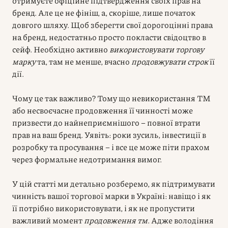
отримуєте офіційне підтвердження своїх прав на
бренд. Але це не фініш, а, скоріше, лише початок
довгого шляху. Щоб зберегти свої дорогоцінні права
на бренд, недостатньо просто покласти свідоцтво в
сейф. Необхідно активно
використовувати торгову
марку
та, там не менше, вчасно
продовжувати строк
її
дії.
Чому це так важливо? Тому що невикористання ТМ
або несвоєчасне продовження її чинності може
призвести до найнеприємнішого – повної втрати
прав на ваш бренд. Уявіть: роки зусиль, інвестиції в
розробку та просування – і все це може піти прахом
через формальне недотримання вимог.
У цій статті ми детально розберемо, як підтримувати
чинність вашої торгової марки в Україні: навіщо і як
її потрібно використовувати, і як не пропустити
важливий момент
продовження тм
. Адже володіння