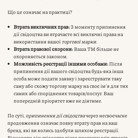
Що це означає на практиці?
Втрата виключних прав:
З моменту припинення
дії свідоцтва ви втрачаєте всі виключні права на
використання вашої
торгової марки
.
Втрата правової охорони:
Ваша ТМ більше не
охороняється законом.
Можливість реєстрації іншими особами:
Після
припинення дії вашого свідоцтва будь-яка інша
особа може подати заявку і зареєструвати таку
саму або схожу торгову марку на своє ім’я для тих
самих або споріднених товарів/послуг. Ваш
попередній пріоритет вже не діятиме.
По суті,
припинення дії свідоцтва
через несвоєчасне
продовження означає повну втрату прав на ваш
бренд, які ви колись здобули шляхом реєстрації.
Відновити дію свідоцтва після пропуску всіх строків