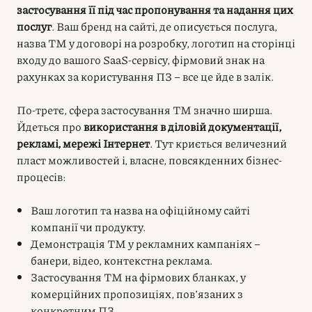
застосування її під час пропонування та надання цих
послуг
. Ваш бренд на сайті, де описується послуга,
назва ТМ у договорі на розробку, логотип на сторінці
входу до вашого SaaS-сервісу, фірмовий знак на
рахунках за користування ПЗ – все це йде в залік.
По-третє, сфера застосування ТМ значно ширша.
Йдеться про
використання в діловій документації,
рекламі, мережі Інтернет
. Тут криється величезний
пласт можливостей і, власне, повсякденних бізнес-
процесів:
Ваш логотип та назва на офіційному сайті
компанії чи продукту.
Демонстрація ТМ у рекламних кампаніях –
банери, відео, контекстна реклама.
Застосування ТМ на фірмових бланках, у
комерційних пропозиціях, пов’язаних з
конкретним ПЗ.