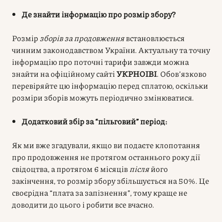
Де знайти інформацію про розмір збору?
Розмір
зборів за продовження
встановлюється
чинним законодавством України. Актуальну та точну
інформацію про поточні тарифи завжди можна
знайти на офіційному сайті
УКРНОІВІ
. Обов’язково
перевіряйте цю інформацію перед сплатою, оскільки
розміри зборів можуть періодично змінюватися.
Додатковий збір за “пільговий” період:
Як ми вже згадували, якщо ви подаєте клопотання
про продовження не протягом останнього року дії
свідоцтва, а протягом 6 місяців
після
його
закінчення, то розмір збору збільшується на 50%. Це
своєрідна “плата за запізнення”, тому краще не
доводити до цього і робити все вчасно.