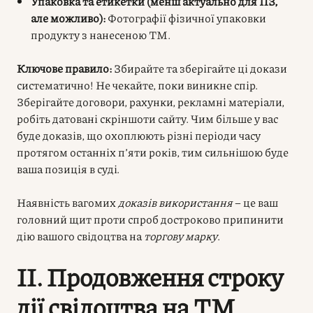
Упаковка та етикетки (менш актуально для ПЗ,
але можливо):
Фотографії фізичної упаковки
продукту з нанесеною ТМ.
Ключове правило:
Збирайте та зберігайте ці докази
систематично! Не чекайте, поки виникне спір.
Зберігайте договори, рахунки, рекламні матеріали,
робіть датовані скріншоти сайту. Чим більше у вас
буде доказів, що охоплюють різні періоди часу
протягом останніх п’яти років, тим сильнішою буде
ваша позиція в суді.
Наявність вагомих
доказів використання
– це ваш
головний щит проти спроб достроково припинити
дію вашого свідоцтва на
торгову марку
.
II. Продовження строку
дії свідоцтва на ТМ