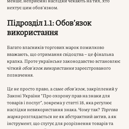
менше, неприємні наслідки чекають на тих, хто
нехтує цим обов’язком.
Підрозділ 1.1: Обов’язок
використання
Багато власників торгових марок помилково
вважають, що отримання свідоцтва – це фінальна
крапка. Проте українське законодавство встановлює
чіткий
обов’язок використання
зареєстрованого
позначення.
Це не просто право, а саме
обов’язок
, закріплений у
Законі України “Про охорону прав на знаки для
товарів і послуг”, зокрема у статті 18, яка регулює
наслідки невикористання знака. Чому так?
Торгова
марка
розглядається не як абстрактний актив, а як
інструмент, що слугує для розрізнення товарів та