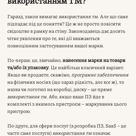
використанням ТМ?
Гаразд, закон вимагає
використання тм
. Але що саме
підпадає під це поняття? Це ж не просто повісити
свідоцтво в рамку на стіну. Законодавець дає досить
чітке уявлення про те, які дії вважаються
повноцінним застосуванням вашої марки.
По-перше, це, звичайно,
нанесення марки на товари
та/або їх упаковку
. Це найбільш класичний варіант.
Якщо ви продаєте, скажімо,
програмне забезпечення
на фізичних носіях (що зараз рідкість, але все ж), то
назва чи логотип на коробці, диску – це пряме
використання тм
. Або, якщо ваше ПЗ йде в
комплекті з якимось пристроєм – маркування цього
пристрою.
По-друге, для сфери послуг (а розробка ПЗ, SaaS – це
часто саме послуги)
використання тм
означає