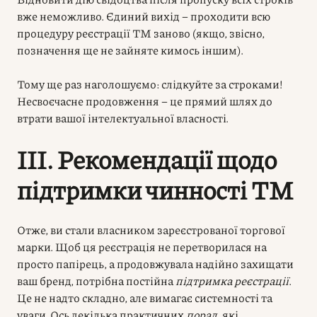
вже неможливо. Єдиний вихід – проходити всю
процедуру реєстрації ТМ заново (якщо, звісно,
позначення ще не зайняте кимось іншим).
Тому ще раз наголошуємо: слідкуйте за строками!
Несвоєчасне продовження – це прямий шлях до
втрати вашої інтелектуальної власності.
III. Рекомендації щодо
підтримки чинності ТМ
Отже, ви стали власником зареєстрованої торгової
марки. Щоб ця реєстрація не перетворилася на
просто папірець, а продовжувала надійно захищати
ваш бренд, потрібна постійна
підтримка реєстрації
.
Це не надто складно, але вимагає системності та
уваги. Ось декілька практичних
порад
, які