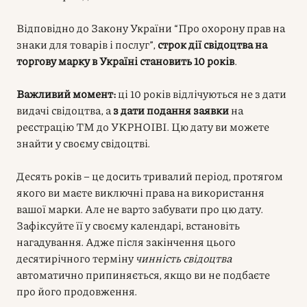
Відповідно до Закону України “Про охорону прав на
знаки для товарів і послуг”,
строк дії свідоцтва на
торгову марку в Україні становить 10 років
.
Важливий момент:
ці 10 років відлічуються не з дати
видачі свідоцтва, а
з дати подання заявки
на
реєстрацію ТМ до УКРНОІВІ. Цю дату ви можете
знайти у своєму свідоцтві.
Десять років – це досить тривалий період, протягом
якого ви маєте виключні права на використання
вашої марки. Але не варто забувати про цю дату.
Зафіксуйте її у своєму календарі, встановіть
нагадування. Адже після закінчення цього
десятирічного терміну
чинність свідоцтва
автоматично припиняється, якщо ви не подбаєте
про його продовження.