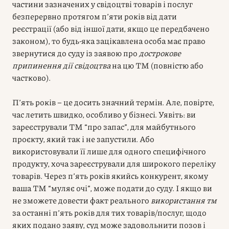
частини зазначених у свідоцтві товарів і послуг
безперервно протягом п’яти років від дати
реєстрації (або від іншої дати, якщо це передбачено
законом), то будь-яка зацікавлена особа має право
звернутися до суду із заявою про
дострокове
припинення дії свідоцтва
на цю ТМ (повністю або
частково).
П’ять років – це досить значний термін. Але, повірте,
час летить швидко, особливо у бізнесі. Уявіть: ви
зареєстрували ТМ “про запас”, для майбутнього
проєкту, який так і не запустили. Або
використовували її лише для одного специфічного
продукту, хоча зареєстрували для широкого переліку
товарів. Через п’ять років якийсь конкурент, якому
ваша ТМ “муляє очі”, може подати до суду. І якщо ви
не зможете довести факт реального
використання тм
за останні п’ять років для тих товарів/послуг, щодо
яких подано заяву, суд може задовольнити позов і