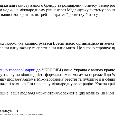
марки
для захисту вашого бренду та розширення бізнесу. Тепер роз
ї марки
на міжнародному рівні: через Мадридську систему або шл
д ваших конкретних потреб та стратегії розвитку бізнесу.
их марок
, яка адмініструється Всесвітньою організацією інтелек
давши одну заявку та сплативши одне мито. Це значно спрощує пр
ацію торгової марки
до УКРНОІВІ (якщо Україна є вашою країн
заявку на відповідність формальним вимогам та передає її до 
вашу
торгову марку
в Міжнародному реєстрі та публікує її в офіц
ачені вами країни про вашу міжнародну реєстрацію. Кожна краї
пішна, ваша
торгова марка
отримує захист в цих країнах, як ніб
р документів.