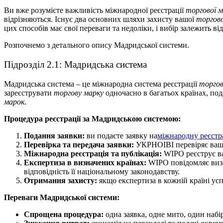
Ви вже розумієте важливість міжнародної реєстрації
торгової 
відрізняються. Існує два основних шляхи захисту вашої
торгово
цих способів має свої переваги та недоліки, і вибір залежить ві
Розпочнемо з детального опису Мадридської системи.
Підрозділ 2.1: Мадридська система
Мадридська система – це міжнародна система реєстрації
торгов
зареєструвати
торгову марку
одночасно в багатьох країнах, по
марок
.
Процедура реєстрації за Мадридською системою:
Подання заявки:
ви подаєте заявку на
міжнародну реєстр
Перевірка та передача заявки:
УКРНОІВІ перевіряє вашу 
Міжнародна реєстрація та публікація:
WIPO реєструє 
Експертиза в визначених країнах:
WIPO повідомляє визн
відповідність її національному законодавству.
Отримання захисту:
якщо експертиза в кожній країні ус
Переваги Мадридської системи:
Спрощена процедура:
одна заявка, одне мито, один набі