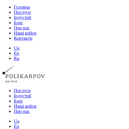
Головна
Послуги
Індустрії
Блог
Про нас
Наші кейси
Контакти
Ua
En
Ru
Послуги
Індустрії
Блог
Наші кейси
Про нас
Ua
En