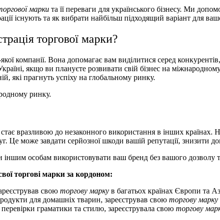
торгової марки
та її переваги для українського бізнесу. Ми допо
рації існують та як вибрати найбільш підходящий варіант для вашо
страція торгової марки?
кої компанії. Вона допомагає вам виділитися серед конкурентів,
країні, якщо ви плануєте розвивати свій бізнес на міжнародному
й, які прагнуть успіху на глобальному ринку.
родному ринку.
стає вразливою до незаконного використання в інших країнах. 
г. Це може завдати серйозної шкоди вашій репутації, знизити дов
 іншим особам використовувати ваш бренд без вашого дозволу та
свої торгові марки за кордоном:
зареєстрував свою
торгову марку
в багатьох країнах Європи та Азі
продукти для домашніх тварин, зареєстрував свою
торгову марку
я перевірки граматики та стилю, зареєструвала свою
торгову мар