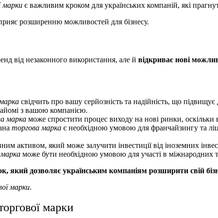
ї марки
є важливим кроком для українських компаній, які прагнут
сприяє розширенню можливостей для бізнесу.
енд від незаконного використання, але й
відкриває нові можли
марка
свідчить про вашу серйозність та надійність, що підвищує
найомі з вашою компанією.
а марка
може спростити процес виходу на нові ринки, оскільки 
ана
торгова марка
є необхідною умовою для франчайзингу та лі
нним активом, який може залучити інвестиції від іноземних інвес
 марка
може бути необхідною умовою для участі в міжнародних т
ок, який дозволяє українським компаніям розширити свій бізн
вої марки
.
 торгової марки