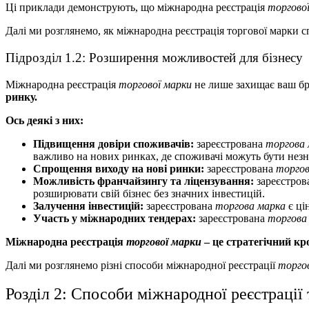
Ці приклади демонструють, що міжнародна реєстрація
торгово
Далі ми розглянемо, як міжнародна реєстрація торгової марки 
Підрозділ 1.2: Розширення можливостей для бізнесу
Міжнародна реєстрація
торгової марки
не лише захищає ваш бр
ринку.
Ось деякі з них:
Підвищення довіри споживачів:
зареєстрована
торгова 
важливо на нових ринках, де споживачі можуть бути нез
Спрощення виходу на нові ринки:
зареєстрована
торгов
Можливість франчайзингу та ліцензування:
зареєстров
розширювати свій бізнес без значних інвестицій.
Залучення інвестицій:
зареєстрована
торгова марка
є ці
Участь у міжнародних тендерах:
зареєстрована
торгова
Міжнародна реєстрація
торгової марки
– це стратегічний кр
Далі ми розглянемо різні способи міжнародної реєстрації
торго
Розділ 2: Способи міжнародної реєстрації