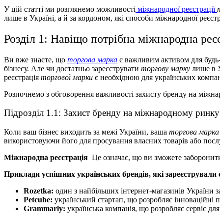
У цій статті ми розглянемо можливості
міжнародної реєстрації
лише в Україні, а й за кордоном, які способи міжнародної реєст
Розділ 1: Навіщо потрібна міжнародна реє
Ви вже знаєте, що
торгова марка
є важливим активом для будь-я
бізнесу. Але чи достатньо зареєструвати
торгову марку
лише в У
реєстрація
торгової марки
є необхідною для українських компані
Розпочнемо з обговорення важливості захисту бренду на міжна
Підрозділ 1.1: Захист бренду на міжнародному ринку
Коли ваш бізнес виходить за межі України, ваша
торгова марка
використовуючи його для просування власних товарів або послу
Міжнародна реєстрація
Це означає, що ви зможете заборонити
Приклади успішних українських брендів, які зареєстрували 
Rozetka:
один з найбільших інтернет-магазинів України 
Petcube:
український стартап, що розробляє інноваційні 
Grammarly:
українська компанія, що розробляє сервіс дл