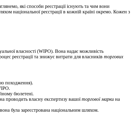
глянемо, які способи реєстрації існують та чим вони
яхом національної реєстрації в кожній країні окремо. Кожен з
туальної власності (WIPO). Вона надає можливість
оцес реєстрації та знижує витрати для власників
торгових
ою походження).
WIPO.
ійному бюлетені.
на проводить власну експертизу вашої
торгової марки
на
и вона була зареєстрована національним шляхом.