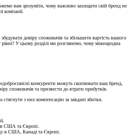
можемо вам зрозуміти, чому важливо захищати свій бренд не
ї компанії.
 збудувати довіру споживачів та збільшити вартість вашого
 рівні? У цьому розділі ми розглянемо, чому міжнародна
Недобросовісні конкуренти можуть скопіювати ваш бренд,
іру споживачів та призвести до втрати прибутків.
 стягнути з них компенсацію за завдані збитки.
ї.
в США та Європі.
ку
в США, Канаді та Європі.