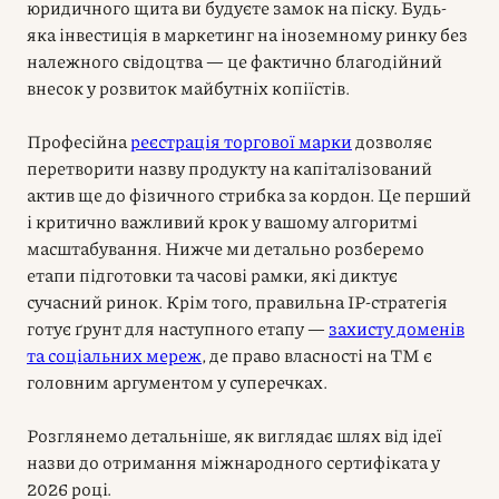
юридичного щита ви будуєте замок на піску. Будь-
яка інвестиція в маркетинг на іноземному ринку без
належного свідоцтва — це фактично благодійний
внесок у розвиток майбутніх копіїстів.
Професійна
реєстрація торгової марки
дозволяє
перетворити назву продукту на капіталізований
актив ще до фізичного стрибка за кордон. Це перший
і критично важливий крок у вашому алгоритмі
масштабування. Нижче ми детально розберемо
етапи підготовки та часові рамки, які диктує
сучасний ринок. Крім того, правильна IP-стратегія
готує ґрунт для наступного етапу —
захисту доменів
та соціальних мереж
, де право власності на ТМ є
головним аргументом у суперечках.
Розглянемо детальніше, як виглядає шлях від ідеї
назви до отримання міжнародного сертифіката у
2026 році.