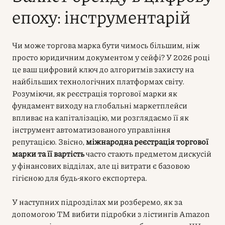
епоху: інструментарій
Чи може торгова марка бути чимось більшим, ніж
просто юридичним документом у сейфі? У 2026 році
це ваш цифровий ключ до алгоритмів захисту на
найбільших технологічних платформах світу.
Розуміючи, як реєстрація торгової марки як
фундамент виходу на глобальні маркетплейси
впливає на капіталізацію, ми розглядаємо її як
інструмент автоматизованого управління
репутацією. Звісно,
міжнародна реєстрація торгової
марки та її вартість
часто стають предметом дискусій
у фінансових відділах, але ці витрати є базовою
гігієною для будь-якого експортера.
У наступних підрозділах ми розберемо, як за
допомогою ТМ вибити підробки з лістингів Amazon