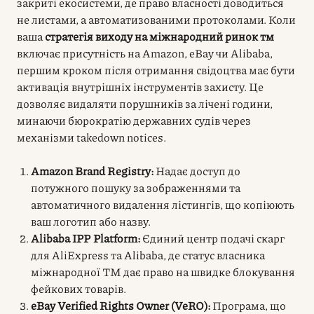
закриті екосистеми, де право власності доводиться
не листами, а автоматизованими протоколами. Коли
ваша
стратегія виходу на міжнародний ринок тм
включає присутність на Amazon, eBay чи Alibaba,
першим кроком після отримання свідоцтва має бути
активація внутрішніх інструментів захисту. Це
дозволяє видаляти порушників за лічені години,
минаючи бюрократію державних судів через
механізми takedown notices.
Amazon Brand Registry:
Надає доступ до
потужного пошуку за зображеннями та
автоматичного видалення лістингів, що копіюють
ваш логотип або назву.
Alibaba IPP Platform:
Єдиний центр подачі скарг
для AliExpress та Alibaba, де статус власника
міжнародної ТМ дає право на швидке блокування
фейкових товарів.
eBay Verified Rights Owner (VeRO):
Програма, що