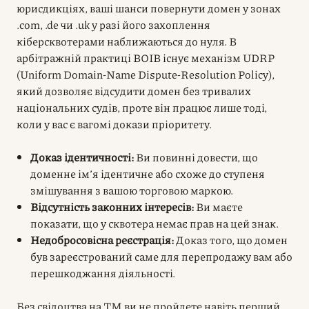
юрисдикціях, ваші шанси повернути домен у зонах
.com, .de чи .uk у разі його захоплення
кіберсквотерами наближаються до нуля. В
арбітражній практиці ВОІВ існує механізм UDRP
(Uniform Domain-Name Dispute-Resolution Policy),
який дозволяє відсудити домен без тривалих
національних судів, проте він працює лише тоді,
коли у вас є вагомі докази пріоритету.
Доказ ідентичності:
Ви повинні довести, що
доменне ім’я ідентичне або схоже до ступеня
змішування з вашою торговою маркою.
Відсутність законних інтересів:
Ви маєте
показати, що у сквотера немає прав на цей знак.
Недобросовісна реєстрація:
Доказ того, що домен
був зареєстрований саме для перепродажу вам або
перешкоджання діяльності.
Без свідоцтва на ТМ ви не пройдете навіть перший