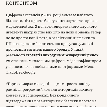
контентом
Цифрова експансія у 2026 році вимагає набагато
більшого, ніж просто блокування карток товарів на
маркетплейсах. З появою генеративного штучного
інтелекту шахрайство вийшло на новий рівень: тепер
це не просто копії фото, а реалістичні діпфейки та
ШІ-згенерований контент, що просуває сумнівні
пропозиції від імені вашого бренду. У такій
реальності
стратегія виходу на міжнародний ринок
тм
стає вашим головним цифровим ідентифікатором
у відносинах із глобальними платформами Meta,
TikTok та Google.
«Торгова марка сьогодні — це не просто папір у
рамці, а програмний код для алгоритмів захисту
контенту в соцмережах. Без юридичного
підтвердження прав алгоритми безпеки просто не
розпізнають вас як законного власника», — Антон