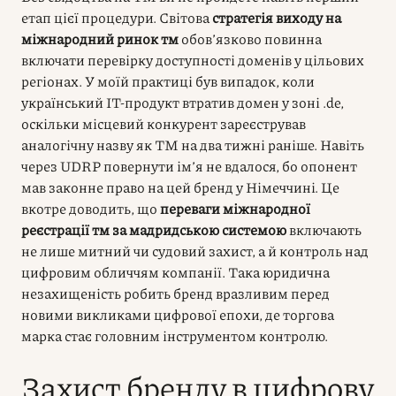
етап цієї процедури. Світова
стратегія виходу на
міжнародний ринок тм
обов’язково повинна
включати перевірку доступності доменів у цільових
регіонах. У моїй практиці був випадок, коли
український IT-продукт втратив домен у зоні .de,
оскільки місцевий конкурент зареєстрував
аналогічну назву як ТМ на два тижні раніше. Навіть
через UDRP повернути ім’я не вдалося, бо опонент
мав законне право на цей бренд у Німеччині. Це
вкотре доводить, що
переваги міжнародної
реєстрації тм за мадридською системою
включають
не лише митний чи судовий захист, а й контроль над
цифровим обличчям компанії. Така юридична
незахищеність робить бренд вразливим перед
новими викликами цифрової епохи, де торгова
марка стає головним інструментом контролю.
Захист бренду в цифрову