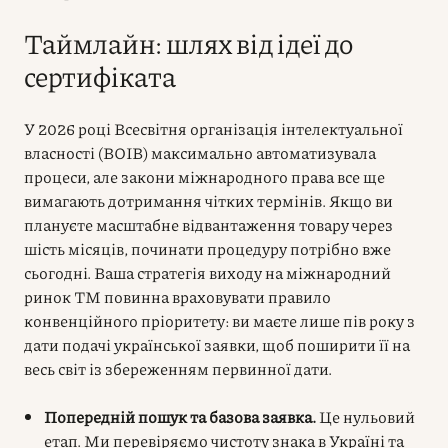
Таймлайн: шлях від ідеї до
сертифіката
У 2026 році Всесвітня організація інтелектуальної
власності (ВОІВ) максимально автоматизувала
процеси, але закони міжнародного права все ще
вимагають дотримання чітких термінів. Якщо ви
плануєте масштабне відвантаження товару через
шість місяців, починати процедуру потрібно вже
сьогодні. Ваша стратегія виходу на міжнародний
ринок ТМ повинна враховувати правило
конвенційного пріоритету: ви маєте лише пів року з
дати подачі української заявки, щоб поширити її на
весь світ із збереженням первинної дати.
Попередній пошук та базова заявка.
Це нульовий
етап. Ми перевіряємо чистоту знака в Україні та