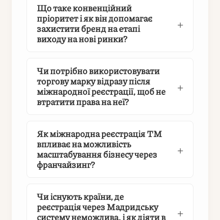
Що таке конвенційний
пріоритет і як він допомагає
захистити бренд на етапі
виходу на нові ринки?
Чи потрібно використовувати
торгову марку відразу після
міжнародної реєстрації, щоб не
втратити права на неї?
Як міжнародна реєстрація ТМ
впливає на можливість
масштабування бізнесу через
франчайзинг?
Чи існують країни, де
реєстрація через Мадридську
систему неможлива, і як діяти в