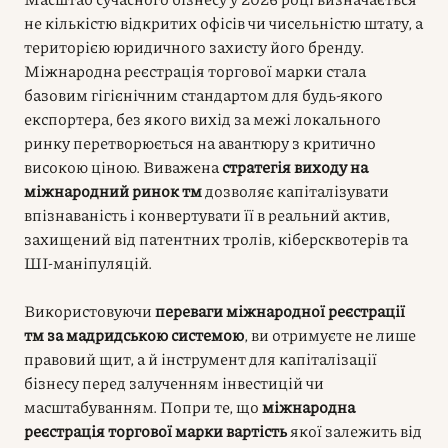
не кількістю відкритих офісів чи чисельністю штату, а
територією юридичного захисту його бренду.
Міжнародна реєстрація торгової марки стала
базовим гігієнічним стандартом для будь-якого
експортера, без якого вихід за межі локального
ринку перетворюється на авантюру з критично
високою ціною. Виважена
стратегія виходу на
міжнародний ринок тм
дозволяє капіталізувати
впізнаваність і конвертувати її в реальний актив,
захищений від патентних тролів, кіберсквотерів та
ШІ-маніпуляцій.
Використовуючи
переваги міжнародної реєстрації
тм за мадридською системою
, ви отримуєте не лише
правовий щит, а й інструмент для капіталізації
бізнесу перед залученням інвестицій чи
масштабуванням. Попри те, що
міжнародна
реєстрація торгової марки вартість
якої залежить від