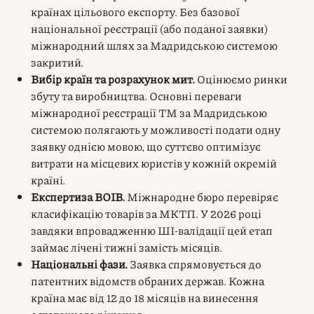
країнах цільового експорту. Без базової
національної реєстрації (або поданої заявки)
міжнародний шлях за Мадридською системою
закритий.
Вибір країн та розрахунок мит.
Оцінюємо ринки
збуту та виробництва. Основні переваги
міжнародної реєстрації ТМ за Мадридською
системою полягають у можливості подати одну
заявку однією мовою, що суттєво оптимізує
витрати на місцевих юристів у кожній окремій
країні.
Експертиза ВОІВ.
Міжнародне бюро перевіряє
класифікацію товарів за МКТП. У 2026 році
завдяки впровадженню ШІ-валідації цей етап
займає лічені тижні замість місяців.
Національні фази.
Заявка спрямовується до
патентних відомств обраних держав. Кожна
країна має від 12 до 18 місяців на винесення