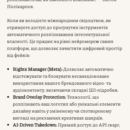
Полікарпов.
Коли ви володієте міжнародним свідоцтвом, ви
отримуєте доступ до просунутих інструментів
автоматичного розпізнавання інтелектуальної
власності. Це працює на рівні нейромереж самих
платформ, що дозволяє зачистити цифровий простір
від фейків:
Rights Manager (Meta):
Дозволяє автоматично
відстежувати та блокувати несанкціоноване
використання вашого брендованого відео- та
аудіоконтенту, включаючи складні ШІ-підробки.
Brand Overlay Protection:
Технології, що
розпізнають ваш логотип або унікальні елементи
дизайну навіть у зміненому чи спотвореному
вигляді на рекламних креативах шахраїв.
AI-Driven Takedown:
Прямий доступ до API скарг,