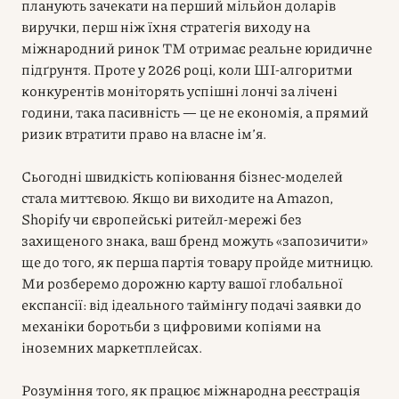
планують зачекати на перший мільйон доларів
виручки, перш ніж їхня стратегія виходу на
міжнародний ринок ТМ отримає реальне юридичне
підґрунтя. Проте у 2026 році, коли ШІ-алгоритми
конкурентів моніторять успішні лончі за лічені
години, така пасивність — це не економія, а прямий
ризик втратити право на власне ім’я.
Сьогодні швидкість копіювання бізнес-моделей
стала миттєвою. Якщо ви виходите на Amazon,
Shopify чи європейські ритейл-мережі без
захищеного знака, ваш бренд можуть «запозичити»
ще до того, як перша партія товару пройде митницю.
Ми розберемо дорожню карту вашої глобальної
експансії: від ідеального таймінгу подачі заявки до
механіки боротьби з цифровими копіями на
іноземних маркетплейсах.
Розуміння того, як працює міжнародна реєстрація