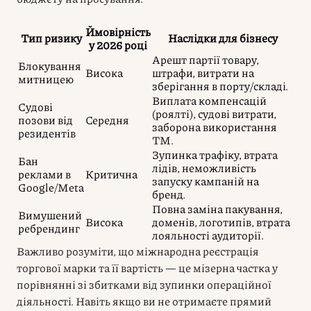
Ймовірність
Тип ризику
Наслідки для бізнесу
у 2026 році
Арешт партії товару,
Блокування
Висока
штрафи, витрати на
митницею
зберігання в порту/складі.
Виплата компенсацій
Судові
(роялті), судові витрати,
позови від
Середня
заборона використання
резидентів
ТМ.
Зупинка трафіку, втрата
Бан
лідів, неможливість
реклами в
Критична
запуску кампаній на
Google/Meta
бренд.
Повна заміна пакування,
Вимушений
Висока
доменів, логотипів, втрата
ребрендинг
лояльності аудиторії.
Важливо розуміти, що міжнародна реєстрація
торгової марки та її вартість — це мізерна частка у
порівнянні зі збитками від зупинки операційної
діяльності. Навіть якщо ви не отримаєте прямий