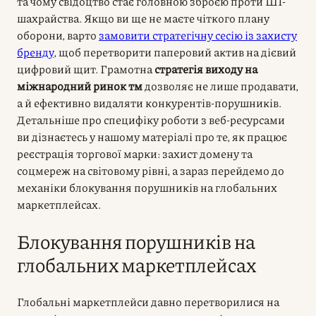
та чому свідоцтво стає головною зброєю проти ШІ-
шахрайства. Якщо ви ще не маєте чіткого плану
оборони, варто
замовити стратегічну сесію із захисту
бренду
, щоб перетворити паперовий актив на дієвий
цифровий щит. Грамотна
стратегія виходу на
міжнародний ринок тм
дозволяє не лише продавати,
а й ефективно видаляти конкурентів-порушників.
Детальніше про специфіку роботи з веб-ресурсами
ви дізнаєтесь у нашому матеріалі про те, як працює
реєстрація торгової марки: захист домену та
соцмереж на світовому рівні, а зараз перейдемо до
механіки блокування порушників на глобальних
маркетплейсах.
Блокування порушників на
глобальних маркетплейсах
Глобальні маркетплейси давно перетворилися на