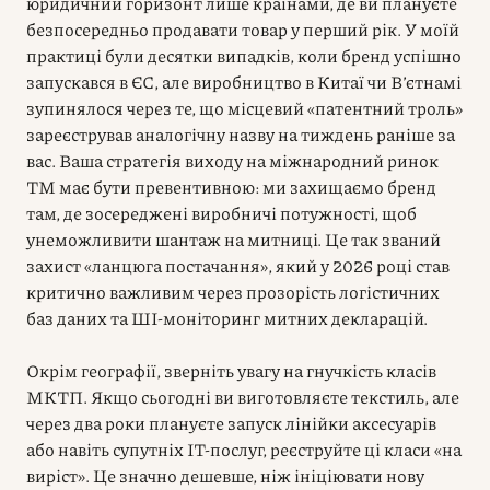
юридичний горизонт лише країнами, де ви плануєте
безпосередньо продавати товар у перший рік. У моїй
практиці були десятки випадків, коли бренд успішно
запускався в ЄС, але виробництво в Китаї чи В’єтнамі
зупинялося через те, що місцевий «патентний троль»
зареєстрував аналогічну назву на тиждень раніше за
вас. Ваша стратегія виходу на міжнародний ринок
ТМ має бути превентивною: ми захищаємо бренд
там, де зосереджені виробничі потужності, щоб
унеможливити шантаж на митниці. Це так званий
захист «ланцюга постачання», який у 2026 році став
критично важливим через прозорість логістичних
баз даних та ШІ-моніторинг митних декларацій.
Окрім географії, зверніть увагу на гнучкість класів
МКТП. Якщо сьогодні ви виготовляєте текстиль, але
через два роки плануєте запуск лінійки аксесуарів
або навіть супутніх ІТ-послуг, реєструйте ці класи «на
виріст». Це значно дешевше, ніж ініціювати нову