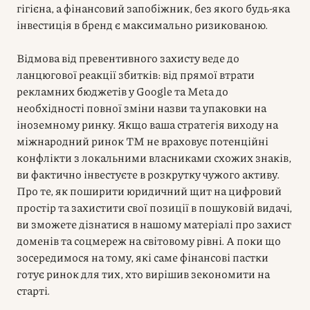
гігієна, а фінансовий запобіжник, без якого будь-яка
інвестиція в бренд є максимально ризикованою.
Відмова від превентивного захисту веде до
ланцюгової реакції збитків: від прямої втрати
рекламних бюджетів у Google та Meta до
необхідності повної зміни назви та упаковки на
іноземному ринку. Якщо ваша стратегія виходу на
міжнародний ринок ТМ не враховує потенційні
конфлікти з локальними власниками схожих знаків,
ви фактично інвестуєте в розкрутку чужого активу.
Про те, як поширити юридичний щит на цифровий
простір та захистити свої позиції в пошуковій видачі,
ви зможете дізнатися в нашому матеріалі про захист
доменів та соцмереж на світовому рівні. А поки що
зосередимося на тому, які саме фінансові пастки
готує ринок для тих, хто вирішив зекономити на
старті.