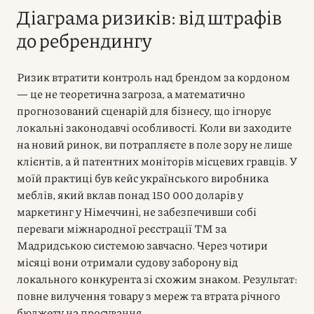
Діаграма ризиків: від штрафів
до ребрендингу
Ризик втратити контроль над брендом за кордоном
— це не теоретична загроза, а математично
прогнозований сценарій для бізнесу, що ігнорує
локальні законодавчі особливості. Коли ви заходите
на новий ринок, ви потрапляєте в поле зору не лише
клієнтів, а й патентних моніторів місцевих гравців. У
моїй практиці був кейс українського виробника
меблів, який вклав понад 150 000 доларів у
маркетинг у Німеччині, не забезпечивши собі
переваги міжнародної реєстрації ТМ за
Мадридською системою завчасно. Через чотири
місяці вони отримали судову заборону від
локального конкурента зі схожим знаком. Результат:
повне вилучення товару з мереж та втрата річного
бюджету на просування.