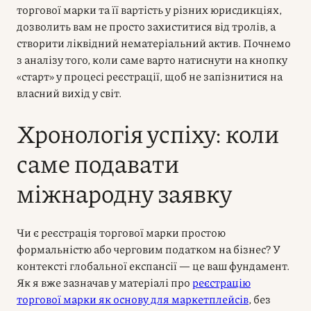
торгової марки та її вартість у різних юрисдикціях,
дозволить вам не просто захиститися від тролів, а
створити ліквідний нематеріальний актив. Почнемо
з аналізу того, коли саме варто натиснути на кнопку
«старт» у процесі реєстрації, щоб не запізнитися на
власний вихід у світ.
Хронологія успіху: коли
саме подавати
міжнародну заявку
Чи є реєстрація торгової марки простою
формальністю або черговим податком на бізнес? У
контексті глобальної експансії — це ваш фундамент.
Як я вже зазначав у матеріалі про
реєстрацію
торгової марки як основу для маркетплейсів
, без