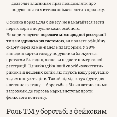
дозволяє власникам прав повідомляти про
порушення та миттєво знімати лоти з продажу.
Основна порада для бізнесу: не намагайтеся вести
переговори з порушниками особисто.
Використовуючи
переваги міжнародної реєстрації
тм за мадридською системою
, ви подаєте офіційну
скаргу через адмін-панель платформи. У 95%
випадків картка товару порушника блокується
протягом 24 годин, якщо ви надасте номер вашої
реєстрації. Це найнадійніший спосіб «зачистити»
ринок від дешевих копій, які псують вашу репутацію
та демпінгують ціни. Такий підхід готує ґрунт для
наступного етапу — боротьби з більш витонченими
загрозами, де торгова марка виступає проти
фейкового контенту.
Роль ТМ у боротьбі з фейковим