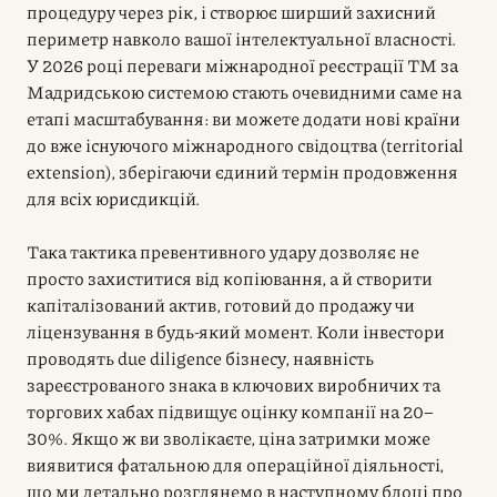
процедуру через рік, і створює ширший захисний
периметр навколо вашої інтелектуальної власності.
У 2026 році переваги міжнародної реєстрації ТМ за
Мадридською системою стають очевидними саме на
етапі масштабування: ви можете додати нові країни
до вже існуючого міжнародного свідоцтва (territorial
extension), зберігаючи єдиний термін продовження
для всіх юрисдикцій.
Така тактика превентивного удару дозволяє не
просто захиститися від копіювання, а й створити
капіталізований актив, готовий до продажу чи
ліцензування в будь-який момент. Коли інвестори
проводять due diligence бізнесу, наявність
зареєстрованого знака в ключових виробничих та
торгових хабах підвищує оцінку компанії на 20–
30%. Якщо ж ви зволікаєте, ціна затримки може
виявитися фатальною для операційної діяльності,
що ми детально розглянемо в наступному блоці про