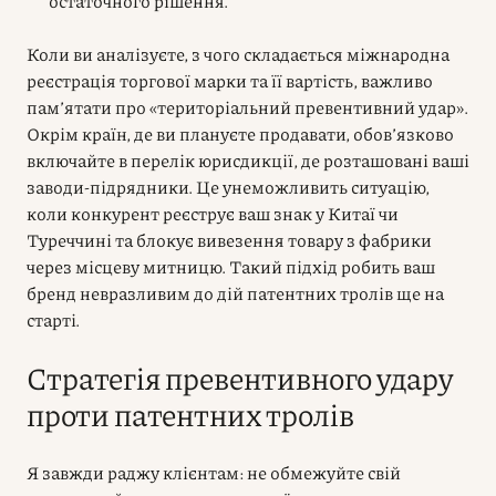
остаточного рішення.
Коли ви аналізуєте, з чого складається міжнародна
реєстрація торгової марки та її вартість, важливо
пам’ятати про «територіальний превентивний удар».
Окрім країн, де ви плануєте продавати, обов’язково
включайте в перелік юрисдикції, де розташовані ваші
заводи-підрядники. Це унеможливить ситуацію,
коли конкурент реєструє ваш знак у Китаї чи
Туреччині та блокує вивезення товару з фабрики
через місцеву митницю. Такий підхід робить ваш
бренд невразливим до дій патентних тролів ще на
старті.
Стратегія превентивного удару
проти патентних тролів
Я завжди раджу клієнтам: не обмежуйте свій