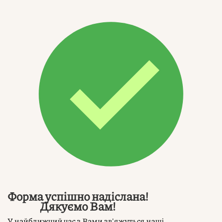
Форма успішно надіслана!
Дякуємо Вам!
У найближчий час з Вами зв'яжуться наші