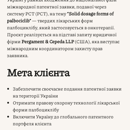
міжнародної патентної заявки, поданої через
систему РСТ (PCT), на тему
“Solid dosage forms of
palbociclib”
— твердих лікарських форм
палбоциклібу, який застосовується в онкотерапії.
Проєкт реалізується на підставі запиту юридичної
фірми
Pergament & Cepeda LLP
(США), яка виступає
міжнародним координатором захисту прав
заявника.
Мета клієнта
Забезпечити своєчасне подання патентної заявки
на території України
Отримати правову охорону технології лікарської
форми палбоциклібу
Включити Україну до глобального патентного
портфеля клієнта