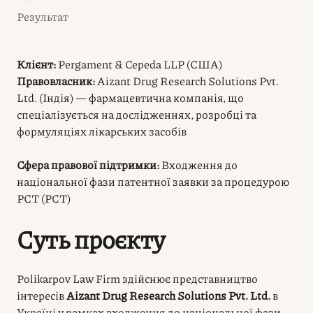
Результат
Клієнт:
Pergament & Cepeda LLP (США)
Правовласник:
Aizant Drug Research Solutions Pvt.
Ltd. (Індія) — фармацевтична компанія, що
спеціалізується на дослідженнях, розробці та
формуляціях лікарських засобів
Сфера правової підтримки:
Входження до
національної фази патентної заявки за процедурою
РСТ (PCT)
Суть проєкту
Polikarpov Law Firm здійснює представництво
інтересів
Aizant Drug Research Solutions Pvt. Ltd.
в
Україні у рамках входження до національної фази