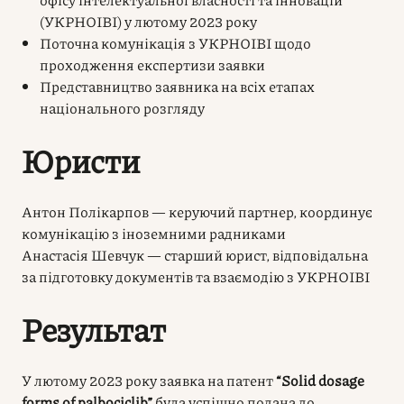
(УКРНОІВІ) у лютому 2023 року
Поточна комунікація з УКРНОІВІ щодо
проходження експертизи заявки
Представництво заявника на всіх етапах
національного розгляду
Юристи
Антон Полікарпов — керуючий партнер, координує
комунікацію з іноземними радниками
Анастасія Шевчук — старший юрист, відповідальна
за підготовку документів та взаємодію з УКРНОІВІ
Результат
У лютому 2023 року заявка на патент
“Solid dosage
forms of palbociclib”
була успішно подана до