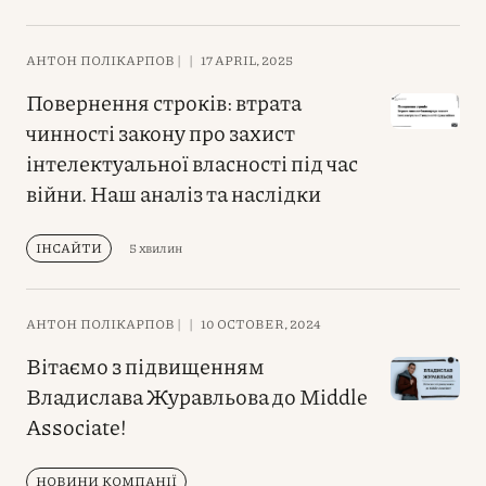
АНТОН ПОЛІКАРПОВ |
|
17 APRIL, 2025
Повернення строків: втрата
чинності закону про захист
інтелектуальної власності під час
війни. Наш аналіз та наслідки
ІНСАЙТИ
5 хвилин
АНТОН ПОЛІКАРПОВ |
|
10 OCTOBER, 2024
Вітаємо з підвищенням
Владислава Журавльова до Middle
Associate!
НОВИНИ КОМПАНІЇ