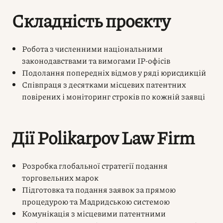
Складність проєкту
Робота з численними національними
законодавствами та вимогами IP-офісів
Подолання попередніх відмов у ряді юрисдикцій
Співпраця з десятками місцевих патентних
повірених і моніторинг строків по кожній заявці
Дії Polikarpov Law Firm
Розробка глобальної стратегії подання
торговельних марок
Підготовка та подання заявок за прямою
процедурою та Мадридcькою системою
Комунікація з місцевими патентними