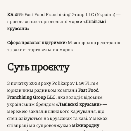
Клієнт:
Fast Food Franchising Group LLC (Україна) —
правовласник торговельної марки
«Львівські
круасани»
Сфера правової підтримки:
Міжнародна реєстрація
та захист торговельних марок
Суть проєкту
З початку 2023 року Polikarpov Law Firm є
юридичним радником компанії
Fast Food
Franchising Group LLC
, яка володіє відомим
українським брендом
«Львівські круасани»
—
мережею закладів швидкого харчування, що
спеціалізуються на круасанах та каві. У межах
співпраці ми супроводжуємо
міжнародну