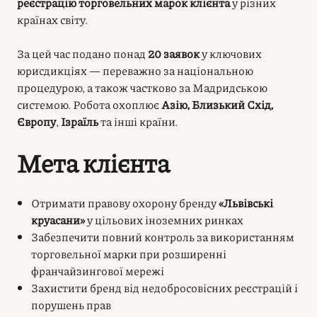
реєстрацію торговельних марок клієнта
у різних
країнах світу.
За цей час подано понад
20 заявок
у ключових
юрисдикціях — переважно за національною
процедурою, а також частково за Мадридською
системою. Робота охоплює
Азію, Близький Схід,
Європу
,
Ізраїль
та інші країни.
Мета клієнта
Отримати правову охорону бренду
«Львівські
круасани»
у цільових іноземних ринках
Забезпечити повний контроль за використанням
торговельної марки при розширенні
франчайзингової мережі
Захистити бренд від недобросовісних реєстрацій і
порушень прав